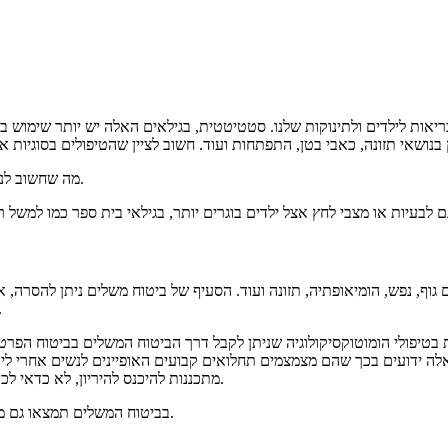
ריאות לילדים ולתינוקות שלנו. סטטיטטית, בגילאים האלה יש יותר שימוש בש
מה שחשוב לנו כהורים, זה להקל על התינוק שלנו בכל אמצעי, ולאפשר לו להתפתח בנחת.
וף, נפש, הומיאופתיה, תזונה ועוד. הסעיף של ביטוח משלים ניתן להסרה, 
שמתאים לנו בכל שלב בחיים, ולא מיד 
ות בטיפולי הומוטוקסיקולוגיה שניתן לקבל דרך הביטוח המשלים בביטוח הפ
לה ידועים בכך שהם מצמצמים תחלואים קבועים האופיינים לנשים אחרי לידה,
מתכננות להיכנס להיריון, לא כדאי לכן להסיר את הסעיף של רפואה משלימה מהביטוח, למרות שהוא מייקר אותו.
בביטוח המשלים תמצאו גם מגוון של טיפולים מפנקים, החל מעיסויים ועד חדרי מלח, להקלה על הנשימה.