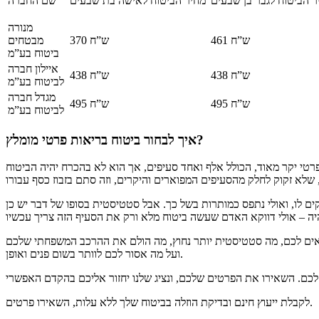
ר הביטוח לגבר בן שבעים
מחיר הביטוח לאישה בת שבעים
שם החברה
מנורה
461 ש”ח
370 ש”ח
מבטחים
ביטוח בע”מ
איילון חברה
438 ש”ח
438 ש”ח
לביטוח בע”מ
מגדל חברה
495 ש”ח
495 ש”ח
לביטוח בע”מ
איך לבחור ביטוח בריאות פרטי מומלץ?
פרטי יקר מאוד, הכולל אלף ואחד סעיפים, אך הוא לא בהכרח יהיה הביטוח
ים לו, ואולי נתפס כמותרות בשל כך. אבל סטטיסטית בסופו של דבר יש כן
מתאים לכם, מה סטטיסטית יותר נחוץ, מה הולם את ההרכב המשפחתי שלכם
ועל מה אסור לכם לוותר בשום פנים ואופן.
לקבלת ייעוץ חינם ובדיקת הוזלה בביטוח שלך ללא עלות, השאירו פרטים.