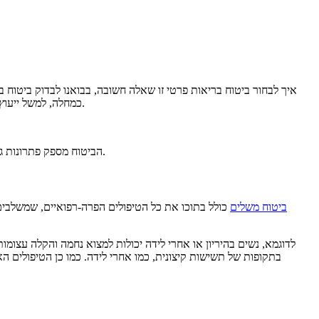
איך לבחור ביטוח בריאות פרטי זו שאלה חשובה, בבואנו לבדוק ביטוח ב
כמחלה, למשל ייעוץ בנושאי תזונה, כאבי בטן, התפתחות ועוד. חשוב לציין שהטיפולים בסוגיות אלה, לפחות ברובן, מוענקים באופן קל, חיצוני ועדין, ולא באמצעים כירורגיים.
הביטוח מספק פתרונות גם לבעיות או מצבי לחץ אצל ילדים בוגרים יותר, בגילאי בית ספר כמו למשל רכיבה טיפולית להתגברות על חסמים וחרדה חברתית, אבחון התנהגותי ועוד.
ביטוח משלים
כולל בתוכו את כל הטיפולים הפרה-רפואיים, שמשלבים ג
לדוגמא, נשים בהיריון או אחרי לידה יכולות למצוא נחמה והקלה עצומ
בתקופות של תשישות קיצונית, כמו אחרי לידה. כמו כן הטיפולים הא