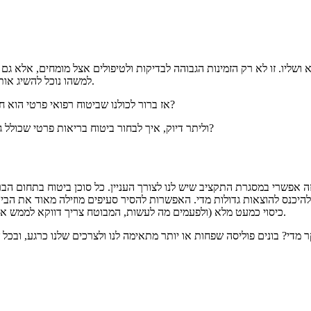
ושליו. זו לא רק הזמינות הגבוהה לבדיקות ולטיפולים אצל מומחים, אלא גם
למשהו נוכל להשיג אותו ללא בעיות, ללא עיכובים ובעיקר ללא תחנונים ועשרות טלפונים למרפאה.
?
אז ברור לכולנו שביטוח רפואי פרטי הוא 
וליתר דיוק, איך לבחור ביטוח בריאות פרטי שכולל גם את כל מה שאנחנו צריכים מבחינת כיסוי, וגם, אם אפשר, שלא יהיה יקר?
 אפשרי במסגרת התקציב שיש לנו לצורך העניין. כל סוכן ביטוח בתחום הב
להיכנס להוצאות גדולות מדי. האפשרות להסיר סעיפים מוזילה מאוד את הבי
כיסוי כמעט מלא (ולפעמים מה לעשות, המבוטח צריך דווקא לממש את הסעיף השולי, החלק הקטן, שאותו הוא לא ביטח כדי להוזיל את הביטוח).