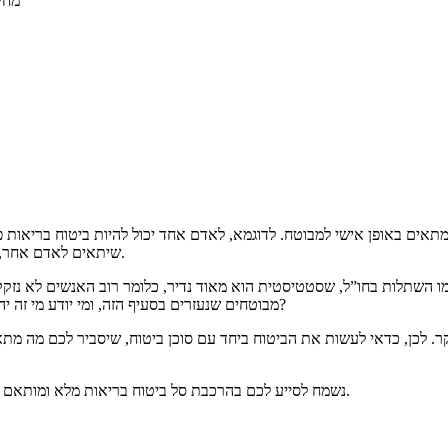
מחי
שמתאים באופן אישי למבוטח. לדוגמא, לאדם אחד יכול להיות ביטוח בריאות 
שיתאים לאדם אחר, שלא זקוק לחלק מהסעיפים המפוארים והיקרים, וזה סתם בזבוז כסף עבורו.
כמו השתלות בחו”ל, שסטטיסטית הוא מאוד נדיר, כלומר רוב האנשים לא נזקק
מבוטחים שנעזרים בסעיף הזה, ומי יודע מי זה יהיה – אולי דווקא האדם שעשה ביטוח מלא ורק את הסעיף הזה צריך עכשיו?
יקר. לכן, כדאי לעשות את הביטוח ביחד עם סוכן ביטוח, שיסביר לכם מה 
נשמח לסייע לכם בהרכבת סל ביטוח בריאות מלא ומותאם לכם. השאירו את הפרטים שלכם, ונציג שלנו יחזור אליכם בהקדם האפשרי.