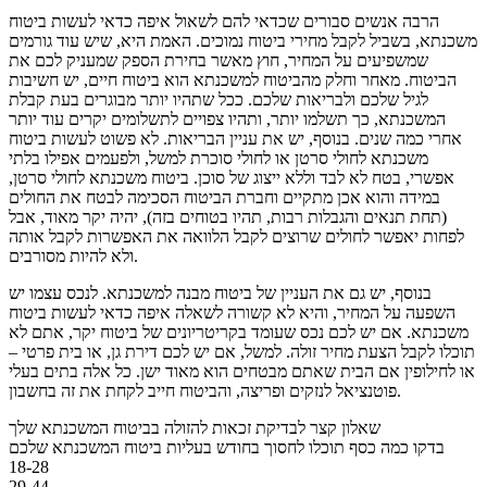
הרבה אנשים סבורים שכדאי להם לשאול איפה כדאי לעשות ביטוח
משכנתא, בשביל לקבל מחירי ביטוח נמוכים. האמת היא, שיש עוד גורמים
שמשפיעים על המחיר, חוץ מאשר בחירת הספק שמעניק לכם את
הביטוח. מאחר וחלק מהביטוח למשכנתא הוא ביטוח חיים, יש חשיבות
לגיל שלכם ולבריאות שלכם. ככל שתהיו יותר מבוגרים בעת קבלת
המשכנתא, כך תשלמו יותר, ותהיו צפויים לתשלומים יקרים עוד יותר
אחרי כמה שנים. בנוסף, יש את עניין הבריאות. לא פשוט לעשות ביטוח
משכנתא לחולי סרטן או לחולי סוכרת למשל, ולפעמים אפילו בלתי
אפשרי, בטח לא לבד וללא ייצוג של סוכן. ביטוח משכנתא לחולי סרטן,
במידה והוא אכן מתקיים וחברת הביטוח הסכימה לבטח את החולים
(תחת תנאים והגבלות רבות, תהיו בטוחים בזה), יהיה יקר מאוד, אבל
לפחות יאפשר לחולים שרוצים לקבל הלוואה את האפשרות לקבל אותה
ולא להיות מסורבים.
בנוסף, יש גם את העניין של ביטוח מבנה למשכנתא. לנכס עצמו יש
השפעה על המחיר, והיא לא קשורה לשאלה איפה כדאי לעשות ביטוח
משכנתא. אם יש לכם נכס שעומד בקריטריונים של ביטוח יקר, אתם לא
תוכלו לקבל הצעת מחיר זולה. למשל, אם יש לכם דירת גן, או בית פרטי –
או לחילופין אם הבית שאתם מבטחים הוא מאוד ישן. כל אלה בתים בעלי
פוטנציאל לנזקים ופריצה, והביטוח חייב לקחת את זה בחשבון.
שאלון קצר לבדיקת זכאות להזולה בביטוח המשכנתא שלך
בדקו כמה כסף תוכלו לחסוך בחודש בעליות ביטוח המשכנתא שלכם
18-28
29-44