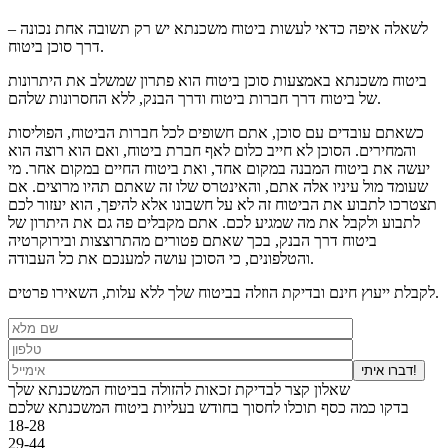
לשאלה איפה כדאי לעשות ביטוח משכנתא יש רק תשובה אחת נכונה –
דרך סוכן ביטוח.
ביטוח משכנתא באמצעות סוכן ביטוח הוא פתרון שמשלב את היתרונות
של ביטוח דרך חברות ביטוח ודרך הבנק, ללא החסרונות שלהם.
כשאתם עובדים עם סוכן, אתם חשופים לכל חברות הביטוח, הפוליסות
והמחירים. הסוכן לא חייב כלום לאף חברת ביטוח, ואם הוא רוצה הוא
יעשה את ביטוח המבנה במקום אחד, ואת ביטוח החיים במקום אחר. מי
שעומד מול עיניו אלה אתם, והאינטרס שלו זה שאתם תהיו מרוצים. אם
תצטרכו לתבוע את הביטוח זה לא על חשבונו אלא להיפך, הוא יעזור לכם
לתבוע ולקבל את מה שמגיע לכם. אתם מקבלים פה גם את היתרון של
ביטוח דרך הבנק, בכך שאתם פטורים מהתרוצצות ובירוקרטיה
והטלפונים, כי הסוכן עושה למענכם את כל העבודה.
לקבלת ייעוץ חינם ובדיקת הוזלה בביטוח שלך ללא עלות, השאירו פרטים.
דברו איתי!
שאלון קצר לבדיקת זכאות להזולה בביטוח המשכנתא שלך
בדקו כמה כסף תוכלו לחסוך בחודש בעליות ביטוח המשכנתא שלכם
18-28
29-44