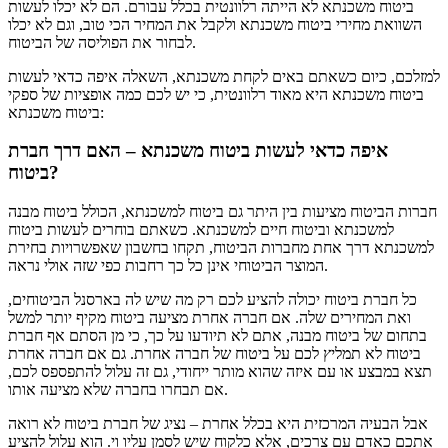
ביטוח משכנתא לא הייתה רלוונטית בכלל עבורם. הם לא יכלו לעשות
השוואת מחירי ביטוח משכנתא ולקבל את המחיר הכי טוב, וגם לא יכלו
לבחור את הפוליסה של הביטוח.
למזלכם, כיום כשאתם באים לקחת משכנתא, השאלה איפה כדאי לעשות
ביטוח משכנתא היא מאוד רלוונטית, כי יש לכם כמה אופציות של ספקי
ביטוח משכנתא:
איפה כדאי לעשות ביטוח משכנתא – האם דרך חברת
ביטוח?
חברות הביטוח מציעות בין היתר גם ביטוח למשכנתא, הכולל ביטוח מבנה
למשכנתא וביטוח חיים למשכנתא. כשאתם בוחרים לעשות ביטוח
למשכנתא דרך אחת מחברות הביטוח, תקחו בחשבון שאפשרויות בחירת
המוצר הביטוחי אינן כל כך רחבות כפי שזה אולי נראה.
כל חברת ביטוח יכולה להציע לכם רק מה שיש לה בארסנל הביטוחים,
ואת המחירים שלה. אם חברה אחרת מציעה ביטוח מקיף יותר למשל
בתחום של ביטוח מבנה, אתם לא תיודעו על כך, כי מן הסתם אף חברת
ביטוח לא תמליץ לכם על ביטוח של חברה אחרת. גם אם חברה אחרת
תצא במבצע או עם איזה שהוא מותר ייחודי, גם זה עלול להתפספס לכם,
אם תבחרו בחברה שלא מציעה אותו.
אבל הבעיה המרכזית היא בכלל אחרת – נציג של חברת ביטוח לא רואה
אתכם כאדם עם צרכים, אלא כלקוח שיש לסמן עליו וי. הוא עלול להציע