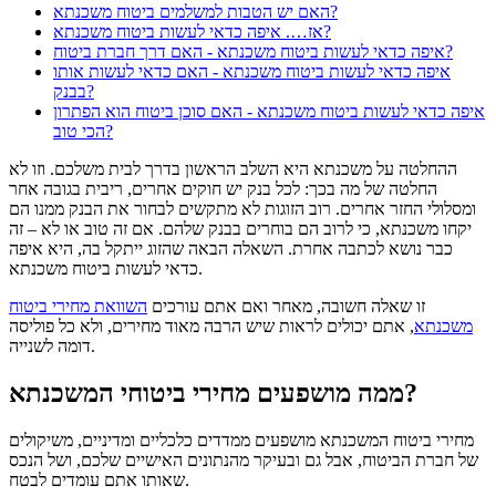
האם יש הטבות למשלמים ביטוח משכנתא?
אז…. איפה כדאי לעשות ביטוח משכנתא?
איפה כדאי לעשות ביטוח משכנתא - האם דרך חברת ביטוח?
איפה כדאי לעשות ביטוח משכנתא - האם כדאי לעשות אותו
בבנק?
איפה כדאי לעשות ביטוח משכנתא - האם סוכן ביטוח הוא הפתרון
הכי טוב?
ההחלטה על משכנתא היא השלב הראשון בדרך לבית משלכם. וזו לא
החלטה של מה בכך: לכל בנק יש חוקים אחרים, ריבית בגובה אחר
ומסלולי החזר אחרים. רוב הזוגות לא מתקשים לבחור את הבנק ממנו הם
יקחו משכנתא, כי לרוב הם בוחרים בבנק שלהם. אם זה טוב או לא – זה
כבר נושא לכתבה אחרת. השאלה הבאה שהזוג ייתקל בה, היא איפה
כדאי לעשות ביטוח משכנתא.
זו שאלה חשובה, מאחר ואם אתם עורכים
השוואת מחירי ביטוח
משכנתא
, אתם יכולים לראות שיש הרבה מאוד מחירים, ולא כל פוליסה
דומה לשנייה.
ממה מושפעים מחירי ביטוחי המשכנתא?
מחירי ביטוח המשכנתא מושפעים ממדדים כלכליים ומדיניים, משיקולים
של חברת הביטוח, אבל גם ובעיקר מהנתונים האישיים שלכם, ושל הנכס
שאותו אתם עומדים לבטח.