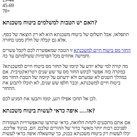
45-69
70+
האם יש הטבות למשלמים ביטוח משכנתא?
תתפלאו, אבל תשלום של ביטוח משכנתא הוא לא רק הוצאה של כסף,
אלא גם קבלה של חלק ממנו בחזרה.
החזר מס ביטוח חיים למשכנתא
זו הטבה שמאפשרת לכם לקבל עשרים
וחמישה אחוזים מכל הפרמיות ששילמתם עד כה.
מה קורה למי שלא יודע על קיומו של החזר מס ביטוח חיים למשכנתא?
במקרה כזה אפשר לבקש החזר מס עד שש שנים רטרואקטיבית. אם
במהלך השנים לא שמעתם ולא ידעתם על קיומה של הטבת החזר מס
ביטוח חיים למשכנתא, וכבר חלפו שש שנים, לא תוכלו לתבוע את
ההחזר.
לכן אל תחכו אפילו רגע, קומו ותבעו את המגיע לכם.
אז…. איפה כדאי לעשות ביטוח משכנתא?
אם אתם מתכננים לקחת הלוואה, כדאי שתדעו שהאפשרויות העומדות
לפניכם רבות יותר מאשר בדור של ההורים שלכם. הם, בניגוד אליכם,
יכלו לעשות רק ביטוח משכנתא בבנק, כך שהשאלה איפה כדאי לעשות