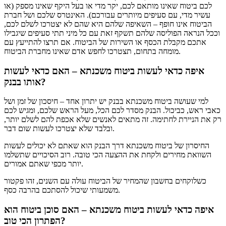
לכם ביטוח שאינו מותאם לכם, יקר מדי או בעל היקף שאינו מספק (או
עשיר מדי, עם סעיפים מיותרים עבורכם). האינטרס שלכם ושל חברת
הביטוח אינו חופף – השאיפה שלהם היא שהם לא יצטרכו לשלם לכם,
וככל הנראה הפוליסה שלהם תשקף זאת עם כל מיני תתי סעיפים שיגבילו
אתכם מקבלת הכסף או השירות של הביטוח. אם תרצו להתייעץ עם
מומחה בתחום, תצטרכו לחפש אדם שאינו מחברת הביטוח.
איפה כדאי לעשות ביטוח משכנתא – האם כדאי לעשות
אותו בבנק?
למי שעושה ביטוח משכנתא בבנק יש יתרון אחד – חיסכון של זמן ושל
כאבי ראש, כביכול. הבנק מסדר לכם הכל, מעל הראש שלכם, ומגיש לכם
רק את הניירת לחתימה. זה מתאים לאנשים שלא אכפת להם לשלם יותר,
ובלבד שלא יצטרכו לעשות שום דבר.
החיסרון של ביטוח משכנתא דרך הבנק הוא שאתם לא יכולים לעשות
השוואת מחירים ולקחת את ההצעה הכי טובה. רוב הסיכויים שתשלמו
יותר מכפי שאתם אמורים.
כשלוקחים בחשבון שהמחיר של הביטוח עולה עם השנים, זהו פקטור
משמעותי שיכול להסתכם בהרבה כסף.
איפה כדאי לעשות ביטוח משכנתא – האם סוכן ביטוח הוא
הפתרון הכי טוב?