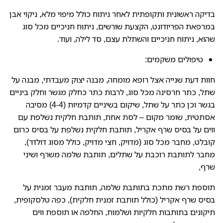
בדיקה ראשונית ותקופתית לאחר ניתוח כולל מיפוי מלא, ניקוי אבן
במרפאת הפריודונט, הקצעת שורשים, ניתוח חניכיים מכל סוג
שהוא, ניתוח חניכיים והשתלת עצם, סד לילה, ועוד.
טיפולים משקמים:
חוות דעת שנייה אצל רופא מומחה, מבנה יצוק מעבדתי, מבנה על
שתל, כתר חרסינה מכל סוג, לרבות כתר כחלק מגשר וחלק ביניים
בגשר וכן כתר על שתל, שיקום בשיניים קדמיות (4-4) מסיבה
אסתטית, שומר מקום – לסת אחת, תותבת חלקית נשלפת עם
ווים על בסיס שרף אקריל, תותבת חלקית נשלפת על בסיס כרום
קובלט, מחבר מכל סוג (מדויק, חצי מדויק, כולל מסוג דולדר),
מחבר לתותבת רוכבת על שתלים, תותבת שלמה משרף ושיני
שרף,
תוספת רשת מתכת בתותבת שלמה, תותבת מעבר זמנית על
בסיס שרף אקריל (כולל תותבת זמנית חלקית), כפה טלסקופית,
תיקונים בתותבות חלקיות ושלמות, החלפה או תוספת ווים