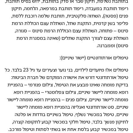
בתותבת נשלפת, תיקון שבר או סדק בתותבת, ידוש בסיס תותבת,
ריפוד תותבת במעבדה, ריפוד תותבת במרפאה, הלחמה, תיקון
פנים (פסטה), השחזה סלקטיבית, תותבת שלמה רוכבת ללסת,
פליפר בשן קדמית, התקנת שתל, השתלת עצם הכוללת הרמת
סינוס – פתוחה, השתלת עצם הכוללת הרמת סינוס – סגורה,
השתלת עצם לצורך התקנת שתלים (שאינה במסגרת הרמת
סינוס) וממברנה.
טיפולים אורתודונטיים (יישור שיניים):
טיפולים אלו מיועדים לילדים, בני נוער וצעירים עד גיל 23 בלבד. כל
טיפול אורתודונטי דורש את אישורה המוקדם של חברת הביטוח:
בדיקת מומחה שאינו מבצע את הטיפול, צילום פנורמי – בהפניית
רופא מומחה ליישור שיניים, צילום צפלומטרי – בהפניית רופא
מומחה ליישור שיניים, צילום פנים – בהפניית רופא מומחה ליישור
שיניים, סט אורתודונטי ואנליזה בהפניית רופא מומחה ליישור
שיניים, טיפול במכשיר נשלף, טיפול בשיניים בודדות או פלטה
לתיקון מנשך בלבד, טיפול חלקי במכשיר קבוע לתקופה קצרה,
טיפול במכשיר קבוע בלסת אחת או בשתי לסתות וטיפול מורכב.