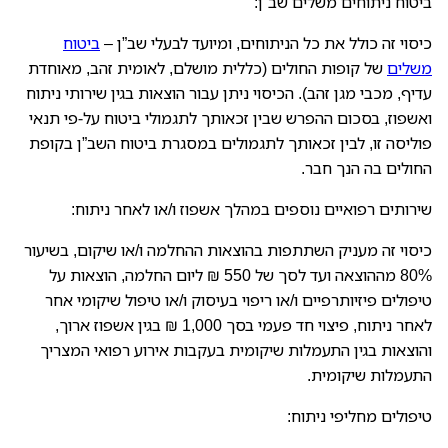
ביטוח ניתוחים משלים שב”ן:
כיסוי זה כולל את כל הניתוחים, ומיועד לבעלי שב”ן –
ביטוח
משלים
של קופות החולים (כללית מושלם, לאומית זהב, מאוחדת
עדיף, מכבי מגן זהב). הכיסוי ניתן עבור הוצאות בגין שירותי ניתוח
ואשפוז, בסכום ההפרש שבין זכאותך לתגמולי ביטוח על-פי תנאי
פוליסה זו, לבין זכאותך לתגמולים במסגרת ביטוח השב”ן בקופת
החולים בה הנך חבר.
שירותים רפואיים נוספים במהלך אשפוז ו/או לאחר ניתוח:
כיסוי זה מעניק השתתפות בהוצאות ההחלמה ו/או שיקום, בשיעור
80% מההוצאה ועד לסך של 550 ₪ ליום החלמה, הוצאות על
טיפולים פיזיותרפיים ו/או ריפוי בעיסוק ו/או טיפול שיקומי אחר
לאחר ניתוח, פיצוי חד פעמי בסך 1,000 ₪ בגין אשפוז ארוך,
והוצאות בגין התעמלות שיקומית בעקבות אירוע רפואי המצריך
התעמלות שיקומית.
טיפולים מחליפי ניתוח: