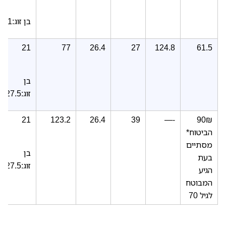
בן זוג:21
21
77
26.4
27
124.8
61.5
בן
זוג:27.5
21
123.2
26.4
39
—-
90₪
הביטוח
*
מסתיים
בן
בעת
זוג:27.5
הגיע
המבוטח
לגיל 70