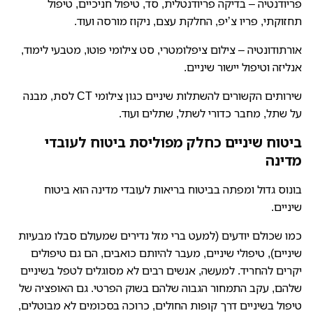
פריודנטיה – בדיקה פריודנטלית, סד, טיפול חניכיים, טיפול
תחזוקתי, פריו צ’יפ, החלקת עצם, ניקוז מורסה ועוד.
אורתודונטיה – צילום ציפלומטרי, סט צילומי פוטו, מטבעי לימוד,
אנליזה וטיפול יישור שיניים.
שירותים הקשורים להשתלות שיניים כגון צילומי CT לסת, מבנה
על שתל, מחבר כדורי לשתל, שתלים ועוד.
ביטוח שיניים כחלק מפוליסת ביטוח לעובדי
מדינה
בונוס גדול ומפתה בביטוח בריאות לעובדי מדינה הוא ביטוח
שיניים.
כמו שכולם יודעים (למעט ברי מזל נדירים שמעולם סבלו מבעיות
שיניים), טיפולי שיניים, מעבר להיותם כואבים, הם גם טיפולים
יקרים להחריד. למעשה, אנשים רבים לא מסוגלים לטפל בשיניים
שלהם, עקב התמחור הגבוה שלהם בשוק הפרטי. גם האופציה של
טיפול בשיניים דרך קופות החולים, כרוכה בסכומים לא מבוטלים,