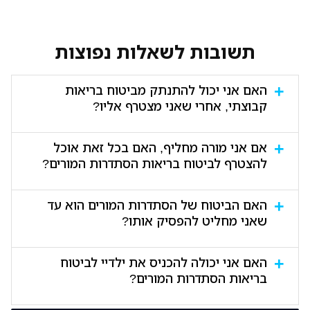
תשובות לשאלות נפוצות
האם אני יכול להתנתק מביטוח בריאות
קבוצתי, אחרי שאני מצטרף אליו?
כל ביטוח בריאות פרטי מאפשר לכם להתנתק ממנו באופן
אם אני מורה מחליף, האם בכל זאת אוכל
פשוט ומהיר, על ידי שליחת מכתב לסוכן הביטוח או לחברת
להצטרף לביטוח בריאות הסתדרות המורים?
הביטוח. בקשו הסבר מפורט מסוכן הביטוחו שלכם, או כנסו
לאתר חברת הביטוח.
לכל חברת ביטוח יש חוקים משלה, ועדיף לכם לפנות
האם הביטוח של הסתדרות המורים הוא עד
ישירות לגוף המפקח בהסתדרות המורים ולהתייעץ איתם.
שאני מחליט להפסיק אותו?
לפרטים נוספים, גלשו לאתר הסתדרות המורים.
ביטוח בריאות הסתדרות המורים הוא ביטוח בריאות
האם אני יכולה להכניס את ילדיי לביטוח
קבוצתי, ולכן תוקפו לחמש שנים בלבד.
בריאות הסתדרות המורים?
כן, עובדי הוראה רשאים להכניס את ילדיהם עד גיל שלושים