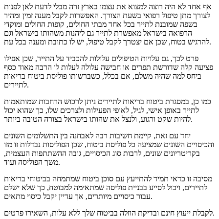
אף אחד לא היה רוצה למצוא את עצמו בארץ זרה מבלי לדעת לאן לפנות
לצורך מתן טיפול רפואי בשעת הצורך. האפשרות לקבל מענה זמין ומהיר
בשפה שמובנת לתייר בכל אחד מבתי החולים, קופות החולים ומוקדי
הרפואה בישראל מאפשרת לתייר גם ליהנות משהותו בישראל וגם
להרגיש בטוח, שכן אם יצטרך לקבל טיפול, יש לו כתובת ומענה בכל עת.
פרט לכך, גם עלויות הטיפולים עלולות להכביד על התייר, שכן אפילו
פציעה קלה שדורשת תפרים או חבישה עלולה לעלות לו הרבה מאוד כסף
ביחס למה שהיה משלם, אם בכלל, כשברשותו פוליסת ביטוח בריאות
לתיירים.
כמו כן, במסגרת ביטוח בריאות לתיירים ניתן לרכוש הרחבות שמותאמות
לתייר באופן אישי, לגיל, לאופי הפעילות ולצרכים שלו, כך שהוא יכול
להיות שקט ורגוע, ולנצל את שהותו בישראל בצורה הטובה ביותר.
יחד עם זאת, קיימת חשיבות רבה לאבחנה בין התשלומים השונים
והכיסויים השונים שמציעה כל פוליסת ביטוח, שכן הפוליסות נבדלות זו מזו
בקריטריונים שונים, לרבות סוג הכיסויים, גובה ההשתתפות העצמית,
משך הפוליסה ועוד.
מסיבה זו כדאי תמיד להתייעץ עם סוכן ביטוח שמתמחה בביטוחי בריאות
לתיירים, ויכול לסייע בבניית פוליסה שמתאימה למבוטח, כך שלא ישלם
עבור כיסויים מיותרים, אך עדיין יקבל כיסוי מתאים.
לקבלת ייעוץ חינם ובדיקת הוזלה בביטוח שלך ללא עלות, השאירו פרטים.