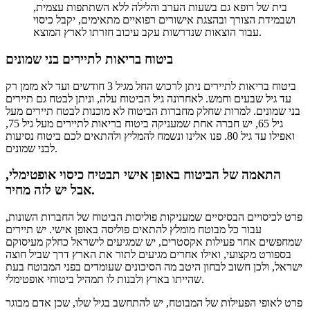
בית של רופא גם בשעות הערב והלילה ללא השתתפות עצמית,
ושבמידת הצורך ובהצגת אישורים רפואיים מתאימים, יקבל כיסוי
עבור הוצאות שנדרשות עקב עיכוב חזרתו לארץ המוצא.
ביטוח בריאות לתיירים בני שמונים
ביטוח בריאות לתיירים ניתן לרכוש החל מגיל 3 חודשים ועד לא מזמן רק
עד גיל שבעים וחמש. לאחרונה גיל הביטוח עלה, וניתן לבטח גם תיירים
בני שמונים. למרות שחלק מחברות הביטוח לא מוכנות לבטח תיירים מעל
גיל 65, יש חברה אחת שמעניקה ביטוח בריאות לתיירים מעל גיל 75,
ואפילו עד גיל 80. פנו אלינו ונשמח להמליץ ולהתאים לכם ביטוח נסיעות
לבני שמונים.
התאמה של הביטוח באופן אישי תבטיח כיסוי אופטימלי,
אבל יש לזה מחיר.
פרט לכיסויים הבסיסיים שמעניקות פוליסות הביטוח של החברות השונות,
עבור כל מבוטח מומלץ להתאים פוליסה באופן אישי. יש תיירים
שמחפשים אחר פעילות אקסטרים, יש שמגיעים לישראל כחלק מעיסוקם
בספורט מקצועי, ואילו אחרים מגיעים לתור את הארץ דרך שביל חוצה
ישראל, ולכן חשוב לבחון היטב מה הסיכונים שעומדים בפני המבוטח בעת
שהייתו בארץ ולבנות לו תמהיל ביטוחי אופטימלי.
פרט לאופי הפעילות של המבוטח, יש להתחשב בגיל שלו, שכן אדם מבוגר