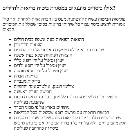
אילו כיסויים מוענקים במסגרת ביטוח בריאות לתיירים?
פוליסות הביטוח עשויות להשתנות מעט בין חברה אחת לאחרת, אך כולן
אמורות להציע כיסוי עבור סל שירותי בריאות בסיסי שכולל את הכיסויים
הבאים:
הוצאות רפואיות בעת אשפוז בבית חולים
הוצאות חדר מיון
פינוי חירום באמבולנס ממקום האירוע אל בית החולים
הוצאות רפואיות שלא בעת אשפוז
ייעוץ וטיפול על ידי רופא כללי
ייעוץ וטיפול על ידי רופא ילדים
ייעוץ וטיפול על ידי רופא מומחה
בדיקות אבחון
בדיקות מעבדה
צילומי רנטגן, אולטרסאונד והדמייה
חבישה ועזרה ראשונה
טיפולי חירום לשיניים- בדרך כלל ניתן כיסוי עד לתקרת סכום
שנקבעת בפוליסה
ניתוחים בארץ על פי מכוני הסדר
רכישת תרופות עם מרשם רופא שכלולות בסל הבריאות
שירותי טיפת חלב במרכז לבריאות הילד- שירות שניתן במסגרת
חלק מהביטוחים, ולא על ידי כל חברות הביטוח, אם כי ניתן לרכוש
כיסוי זה כהרחבה לפוליסה