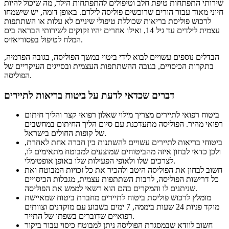
שירותי התפתחות טיפת חלב וטיפולים להתפתחות הילד, מה שיכול להיות
חיוני מאוד עבור הורים שרוכשים פוליסה לילדם. באופן דומה, יש שישמחו
לרכוש פוליסת בריאות שכוללת טיפולי שיניים לא עלות או השתתפות
עצמית לילדים עד גיל 14, ואילו אחרים יהיו זקוקים לשירותי הבראה בים
המלח לטיפול בפסוריאזיס.
הבדלים נוספים עשויים לבוא לידי ביטוי במשך הפוליסה, בגובה הפרמיה,
בתקרות הכיסויים, בגובה ההשתתפות העצמית ובסייגים העיקריים של
הפוליסה.
דברים שכדאי לדעת על ביטוח בריאות לתיירים
ביטוח רפואי לתיירים מצריך מילוי שאלון רפואי קצר והליך חיתום
רפואי מהיר. הפוליסה מתעדכנת עם סיום הליך החיתום במחשבים
של קופות החולים בישראל.
ביטוחי בריאות לתיירים עשויים להשתנות בין חברה אחת לאחרת,
ולכן כדאי לבחון איזה מהביטוחים שמוצעים למבוטח מתאימים לו,
לצרכים שלו ולאופי הפעילות שלו באופן אופטימלי.
חשוב לבחון את הפוליסה היטב ולהכיר את כל זכויות המבוטח ואת
כל דרישות הפוליסה, לרבות השתתפות עצמית, מגבלות הכיסויים
שניתנים לו והמקרים בהם הוא רשאי לממש את הפוליסה.
מומלץ לרכוש פוליסת ביטוח לתיירים מחברת ביטוח שמאיישת
מוקד פניות 24 שעות ביממה, 7 ימים בשבוע עם מוקדנים וצוותים
רפואיים שדוברים בשפתו של התייר.
חשוב לוודא שבמסגרת הפוליסה ניתן למבוטח כיסוי עבור ביקור