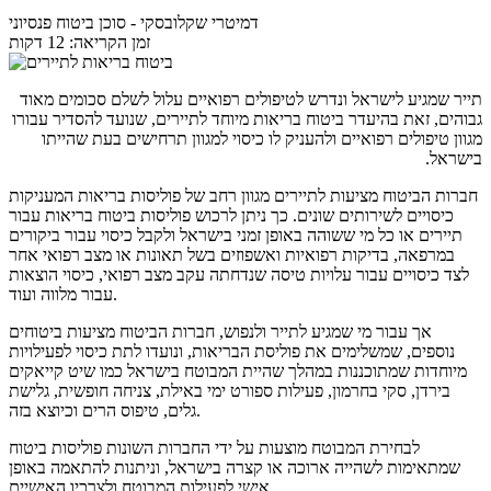
דמיטרי שקלובסקי
- סוכן ביטוח פנסיוני
זמן הקריאה: 12 דקות
תייר שמגיע לישראל ונדרש לטיפולים רפואיים עלול לשלם סכומים מאוד
גבוהים, זאת בהיעדר ביטוח בריאות מיוחד לתיירים, שנועד להסדיר עבורו
מגוון טיפולים רפואיים ולהעניק לו כיסוי למגוון תרחישים בעת שהייתו
בישראל.
חברות הביטוח מציעות לתיירים מגוון רחב של פוליסות בריאות המעניקות
כיסויים לשירותים שונים. כך ניתן לרכוש פוליסות ביטוח בריאות עבור
תיירים או כל מי ששוהה באופן זמני בישראל ולקבל כיסוי עבור ביקורים
במרפאה, בדיקות רפואיות ואשפוזים בשל תאונות או מצב רפואי אחר
לצד כיסויים עבור עלויות טיסה שנדחתה עקב מצב רפואי, כיסוי הוצאות
עבור מלווה ועוד.
אך עבור מי שמגיע לתייר ולנפוש, חברות הביטוח מציעות ביטוחים
נוספים, שמשלימים את פוליסת הבריאות, ונועדו לתת כיסוי לפעילויות
מיוחדות שמתוכננות במהלך שהיית המבוטח בישראל כמו שיט קייאקים
בירדן, סקי בחרמון, פעילות ספורט ימי באילת, צניחה חופשית, גלישת
גלים, טיפוס הרים וכיוצא בזה.
לבחירת המבוטח מוצעות על ידי החברות השונות פוליסות ביטוח
שמתאימות לשהייה ארוכה או קצרה בישראל, וניתנות להתאמה באופן
אישי לפעילות המבוטח ולצרכיו האישיים.