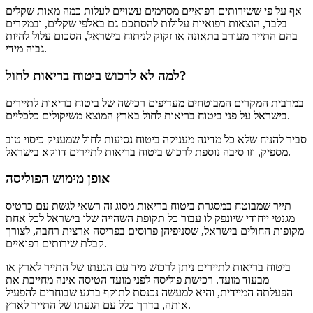
אף על פי ששירותים רפואיים מסוימים עשויים לעלות כמה מאות שקלים
בלבד, הוצאות רפואיות עלולות להסתכם גם באלפי שקלים, ובמקרים
בהם התייר מעורב בתאונה או זקוק לניתוח בישראל, הסכום עלול להיות
גבוה מידי.
למה לא לרכוש ביטוח בריאות לחול?
במרבית המקרים המבוטחים מעדיפים רכישה של ביטוח בריאות לתיירים
בישראל על פני ביטוח בריאות לחול בארץ המוצא משיקולים כלכליים.
סביר להניח שלא כל מדינה מעניקה ביטוח נסיעות לחול שמעניק כיסוי טוב
מספיק, וזו סיבה נוספת לרכוש ביטוח בריאות לתיירים דווקא בישראל.
אופן מימוש הפוליסה
תייר שמבוטח במסגרת ביטוח בריאות מסוג זה רשאי לגשת עם כרטיס
מגנטי ייחודי שיונפק לו עבור כל תקופת השהייה שלו בישראל לכל אחת
מקופות החולים בישראל, שסניפיהן פרוסים בפריסה ארצית רחבה, לצורך
קבלת שירותים רפואיים.
ביטוח בריאות לתיירים ניתן לרכוש מיד עם הגעתו של התייר לארץ או
מבעוד מועד. רכישת פוליסה לפני מועד הטיסה אינה מחייבת את
הפעלתה המיידית, והיא למעשה נכנסת לתוקף ברגע שבוחרים להפעיל
אותה, בדרך כלל עם הגעתו של התייר לארץ.