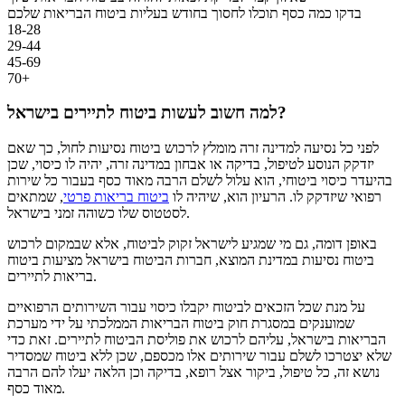
בדקו כמה כסף תוכלו לחסוך בחודש בעליות ביטוח הבריאות שלכם
18-28
29-44
45-69
70+
למה חשוב לעשות ביטוח לתיירים בישראל?
לפני כל נסיעה למדינה זרה מומלץ לרכוש ביטוח נסיעות לחול, כך שאם
יזדקק הנוסע לטיפול, בדיקה או אבחון במדינה זרה, יהיה לו כיסוי, שכן
בהיעדר כיסוי ביטוחי, הוא עלול לשלם הרבה מאוד כסף בעבור כל שירות
רפואי שיזדקק לו. הרעיון הוא, שיהיה לו
ביטוח בריאות פרטי
, שמתאים
לסטטוס שלו כשוהה זמני בישראל.
באופן דומה, גם מי שמגיע לישראל זקוק לביטוח, אלא שבמקום לרכוש
ביטוח נסיעות במדינת המוצא, חברות הביטוח בישראל מציעות ביטוח
בריאות לתיירים.
על מנת שכל הזכאים לביטוח יקבלו כיסוי עבור השירותים הרפואיים
שמוענקים במסגרת חוק ביטוח הבריאות הממלכתי על ידי מערכת
הבריאות בישראל, עליהם לרכוש את פוליסת הביטוח לתיירים. זאת כדי
שלא יצטרכו לשלם עבור שירותים אלו מכספם, שכן ללא ביטוח שמסדיר
נושא זה, כל טיפול, ביקור אצל רופא, בדיקה וכן הלאה יעלו להם הרבה
מאוד כסף.