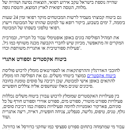
שהייה נוספת בישראל עקב אירוע רפואי, הוצאות נסיעה ושהייה של
מלווה, הטסה רפואית לארץ המוצא, והטסת גופה.
גם ביטוח קבוצתי מעמיד לרשות המבוטחים מוקד רפואי זמין 24 שעות
ביממה, 7 ימים בשבוע, ביקור רופא עד למקום שהותו של המבוטח וייעוץ
רפואי טלפוני בשפתו של המבוטח.
את תמהיל הפוליסה בונים באופן אופטימלי עבור כל חבריה, ובמרבית
המקרים זה מתאפשר, מכיוון שיש לחברי הקבוצה מכנה משותף כמו גיל,
פעילות ספורטיבית או אתגרית משותפת וכדו’.
ביטוח אקסטרים וספורט אתגרי
לחובבי האדרנלין וההרפתקאות או לספורטאים מומלץ לרכוש פוליסת
ביטוח אקסטרים
כמוצר ביטוחי משלים. גם את הפוליסה הזו מומלץ
להתאים באופן אישי למבוטח, שכן רכיבה על סוסים טומנת בחובה
סיכונים שונים מאלו שנחשפים אליה צוללים חופשיים.
בין פעילויות האקסטרים שמומלץ לרכוש עבורן ביטוח משלים נכללות
פעילויות ספורט מוטורי, ספורט מים, ספורט אווירי וספורט חורף על כל
סוגיהם, פארקור ואומנויות לחימה ופעילויות נוספות כמו רכיבת סוסים,
גולף, טניס, טיפוס, גלישה, סנפלינג, צניחה חופשית, דאייה, ריצה אתגרית
ועוד.
עבור מי שמתמחה בתחום ספורט ספציפי כמו שחקני כדורסל או כדורגל,