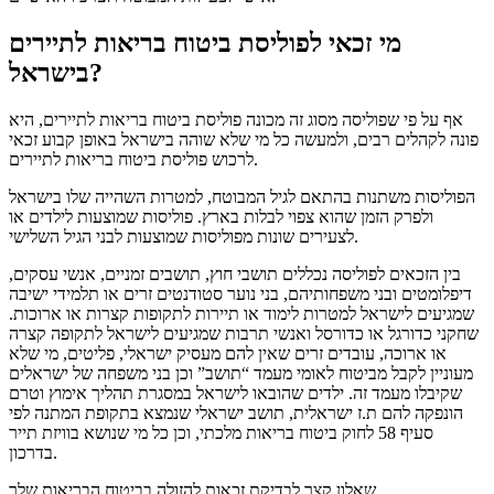
מי זכאי לפוליסת ביטוח בריאות לתיירים
בישראל?
אף על פי שפוליסה מסוג זה מכונה פוליסת ביטוח בריאות לתיירים, היא
פונה לקהלים רבים, ולמעשה כל מי שלא שוהה בישראל באופן קבוע זכאי
לרכוש פוליסת ביטוח בריאות לתיירים.
הפוליסות משתנות בהתאם לגיל המבוטח, למטרות השהייה שלו בישראל
ולפרק הזמן שהוא צפוי לבלות בארץ. פוליסות שמוצעות לילדים או
לצעירים שונות מפוליסות שמוצעות לבני הגיל השלישי.
בין הזכאים לפוליסה נכללים תושבי חוץ, תושבים זמניים, אנשי עסקים,
דיפלומטים ובני משפחותיהם, בני נוער סטודנטים זרים או תלמידי ישיבה
שמגיעים לישראל למטרות לימוד או תיירות לתקופות קצרות או ארוכות.
שחקני כדורגל או כדורסל ואנשי תרבות שמגיעים לישראל לתקופה קצרה
או ארוכה, עובדים זרים שאין להם מעסיק ישראלי, פליטים, מי שלא
מעוניין לקבל מביטוח לאומי מעמד “תושב” וכן בני משפחה של ישראלים
שקיבלו מעמד זה. ילדים שהובאו לישראל במסגרת תהליך אימוץ וטרם
הונפקה להם ת.ז ישראלית, תושב ישראלי שנמצא בתקופת המתנה לפי
סעיף 58 לחוק ביטוח בריאות מלכתי, וכן כל מי שנושא בוויזת תייר
בדרכון.
שאלון קצר לבדיקת זכאות להזולה בביטוח הבריאות שלך