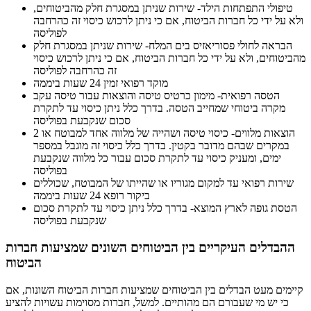
טיפולי התפתחות הילד- שירות שניתן במסגרת חלק מהביטוחים,
ולא על ידי כל חברות הביטוח, אם כי ניתן לרכוש כיסוי זה כהרחבה
לפוליסה
הבראה לחולי פסוריאזיס בים המלח- שירות שניתן במסגרת חלק
מהביטוחים, ולא על ידי כל חברות הביטוח, אם כי ניתן לרכוש כיסוי
זה כהרחבה לפוליסה
מוקד רפואי זמין 24 שעות ביממה
הטסה רפואית- מימון כרטיס טיסה והוצאות עבור טיסה עקב
מקרה ביטוחי שמחייב הטסה. בדרך כלל ניתן כיסוי עד לתקרת
סכום שנקבעת בפוליסה
הוצאות מלווים- כיסוי טיסה ושהייה של מלווה אחד למבוטח או 2
במקרים שבהם מדובר בקטין. בדרך כלל כיסוי זה מוגבל במספר
ימים, ומעניק כיסוי עד לתקרת סכום עבור כל מלווה שנקבעת
בפוליסה
שירות רפואי עד למקום מגוריו או שהייתו של המבוטח, שכוללים
ביקור רופא 24 שעות ביממה
הטסת גופה לארץ המוצא- בדרך כלל ניתן כיסוי עד לתקרת סכום
שנקבעת בפוליסה
ההבדלים העיקריים בין הביטוחים השונים שמציעות חברות
הביטוח
קיימים מעט הבדלים בין הביטוחים שמציעות חברות הביטוח השונות, אם
כי יש מי שעבורם הם מהותיים. למשל, חברות מסוימות עשויות להציע