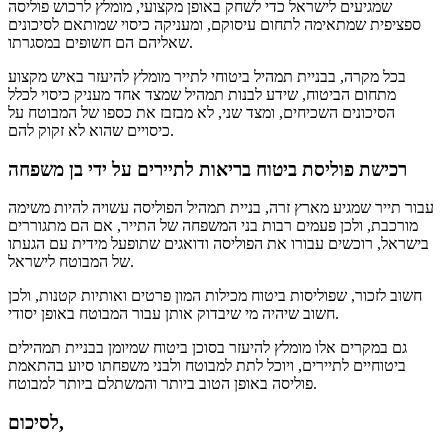
שמגיעים לישראל כדי לשחק באופן מקצועי, מומלץ לרכוש פוליסה
ספציפית שמתאימה לתחום עיסוקם, ומעניקה כיסוי שמותאם לסיכונים
שאליהם הם חשופים במסגרתו.
בכל מקרה, בבניית תמהיל ביטוחי לתייר מומלץ להיעזר באיש מקצוע
מתחום הביטוח, שידע לבנות תמהיל שמצד אחד מעניק כיסוי לכלל
הסיכונים השכיחים, ומצד שני, לא מבזבז את כספו של המבוטח על
כיסויים שהוא לא זקוק להם.
רכישת פוליסת ביטוח בריאות לתיירים על ידי בן משפחה
עבור תייר שמגיע מארץ זרה, בניית תמהיל הפוליסה עשויה להיות משימה
מורכבת, ולכן פעמים רבות בני המשפחה של התייר, אם הם מתגוררים
בישראל, רוכשים עבורו את הפוליסה ודואגים שתופעל מידית עם הגעתו
של המבוטח לישראל.
חשוב לזכור, שפוליסות ביטוח מכילות המון פרטים ואותיות קטנות, ולכן
חשוב שיהיה מי שיבדוק אותן עבור המבוטח באופן יסודי.
גם במקרים אלו מומלץ להיעזר בסוכן ביטוח שמיומן בבניית תמהילים
ביטוחיים לתיירים, ויוכל לתת למבוטח ולבני משפחתו סיוע בהתאמת
פוליסה באופן הטוב ביותר והמשתלם ביותר למבוטח.
לסיכום,