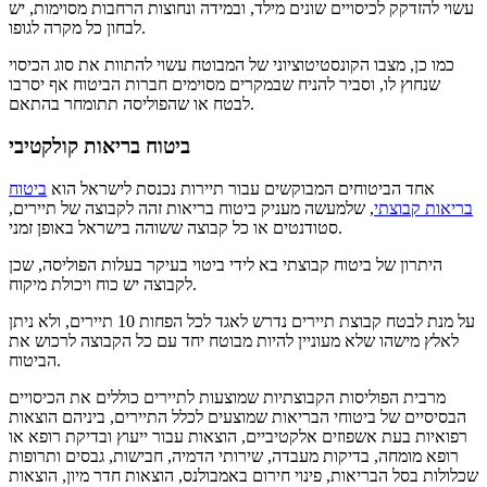
עשוי להזדקק לכיסויים שונים מילד, ובמידה ונחוצות הרחבות מסוימות, יש
לבחון כל מקרה לגופו.
כמו כן, מצבו הקונסטיטוציוני של המבוטח עשוי להתוות את סוג הכיסוי
שנחוץ לו, וסביר להניח שבמקרים מסוימים חברות הביטוח אף יסרבו
לבטח או שהפוליסה תתומחר בהתאם.
ביטוח בריאות קולקטיבי
אחד הביטוחים המבוקשים עבור תיירות נכנסת לישראל הוא
ביטוח
בריאות קבוצתי
, שלמעשה מעניק ביטוח בריאות זהה לקבוצה של תיירים,
סטודנטים או כל קבוצה ששוהה בישראל באופן זמני.
היתרון של ביטוח קבוצתי בא לידי ביטוי בעיקר בעלות הפוליסה, שכן
לקבוצה יש כוח ויכולת מיקוח.
על מנת לבטח קבוצת תיירים נדרש לאגד לכל הפחות 10 תיירים, ולא ניתן
לאלץ מישהו שלא מעוניין להיות מבוטח יחד עם כל הקבוצה לרכוש את
הביטוח.
מרבית הפוליסות הקבוצתיות שמוצעות לתיירים כוללים את הכיסויים
הבסיסיים של ביטוחי הבריאות שמוצעים לכלל התיירים, ביניהם הוצאות
רפואיות בעת אשפוזים אלקטיביים, הוצאות עבור ייעוץ ובדיקת רופא או
רופא מומחה, בדיקות מעבדה, שירותי הדמיה, חבישות, גבסים ותרופות
שכלולות בסל הבריאות, פינוי חירום באמבולנס, הוצאות חדר מיון, הוצאות