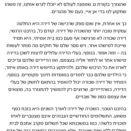
שהצורך בקורת גג שממנה לעולם לא יוכלו לגרש אותנו, זה משהו
שתקוע לנו בדי אן איי, כעם של מהגרים.
כך או אחרת, אין שום ספק שרכישה של דירה היא החלטה
עסקית טובה יותר מהשכרה של דירה. קודם כל, בהיבט הרגשי,
דירה שכורה לא מרגישה אף פעם כמו בית אמיתי, היא תמיד
שייכת למישהו אחר, ויש סםר שלם של חוקים מה מותר לעשות
בה – ומה אסור. בנוסף, בעלי הדירה עלולים לרצות לשכן בדירה
מישהו אחר או לחזור אליה בעצמם, ואז הדיירים שלהם צריכים
לארוז את כל הרכוש שלהם, ולהיתקע בחיפוש דירה באותו איזור,
כי הילדים שלהם כבר לומדים במוסדות חינוך מקומיים. בנוסף,
המחיר של דירה שכורה יכול להאמיר בהתאם לחשק של בעלי
הדירה, כשהדיירים, שרוצים רק להמשיך להתגורר בה, מוצאים
את עצמם כסוג של שבויים.
בהיבט הטכני, השכרה של דירה לאורך השנים היא בזבוז כסף
משווע. התשלומים החודשיים הגבוהים אינם מצטברים לאיזו
תוכנית כלשהי, כמו במשכנתא שכל תשלום מקרב אתכם לבית
משלכם ללא שום שיעבוד, אלא מצטברים בחשבון בנק של אדם