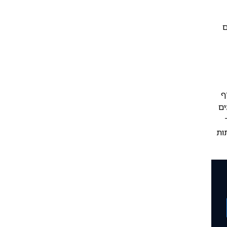
ם
ף
ים
ות