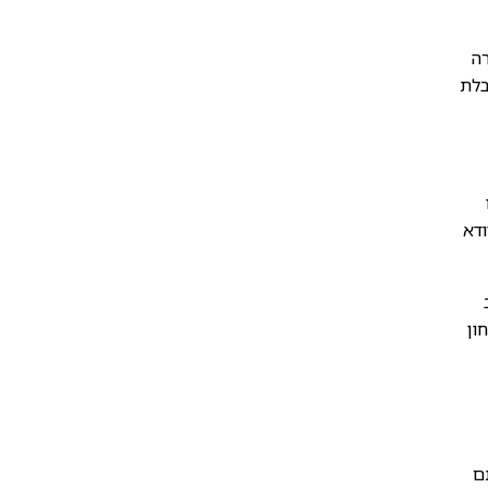
רה
בלת
ודא
ון
ם