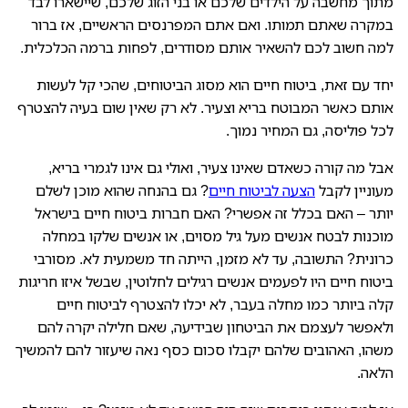
מתוך מחשבה על הילדים שלכם או בני הזוג שלכם, שיישארו לבד
במקרה שאתם תמותו. ואם אתם המפרנסים הראשיים, אז ברור
למה חשוב לכם להשאיר אותם מסודרים, לפחות ברמה הכלכלית.
יחד עם זאת, ביטוח חיים הוא מסוג הביטוחים, שהכי קל לעשות
אותם כאשר המבוטח בריא וצעיר. לא רק שאין שום בעיה להצטרף
לכל פוליסה, גם המחיר נמוך.
אבל מה קורה כשאדם שאינו צעיר, ואולי גם אינו לגמרי בריא,
מעוניין לקבל
הצעה לביטוח חיים
? גם בהנחה שהוא מוכן לשלם
יותר – האם בכלל זה אפשרי? האם חברות ביטוח חיים בישראל
מוכנות לבטח אנשים מעל גיל מסוים, או אנשים שלקו במחלה
כרונית? התשובה, עד לא מזמן, הייתה חד משמעית לא. מסורבי
ביטוח חיים היו לפעמים אנשים רגילים לחלוטין, שבשל איזו חריגות
קלה ביותר כמו מחלה בעבר, לא יכלו להצטרף לביטוח חיים
ולאפשר לעצמם את הביטחון שבידיעה, שאם חלילה יקרה להם
משהו, האהובים שלהם יקבלו סכום כסף נאה שיעזור להם להמשיך
הלאה.