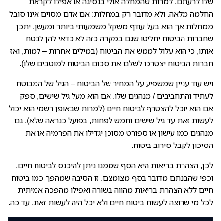
שלו לרעתם, למרות שהמחלה אולי בנסיגה או אפילו לקראת
החלמה מלאה. ולא מדובר רק במחלות: אם אדם מסוים אינו סובל
ממחלות אך הוא בעל עודף משקל משמעותי ביותר ומעשן, יתכן
שחברות הביטוח יחליטו שגם במקרה כזה לא כדאי להן לבטח
אותו, כי הוא עלול לממש את הביטוח (במילים אחרות – למות, ואז
חברות הביטוח יצטרכו לשלם את סכום הביטוח למוטבים שלו).
ויש עוד עניין שמשפיע על המחיר של הביטוח – הגיל של המבוטח
לעתיד והתחביבים / מנהגים שלו. אם הוא מעל גיל שישים, ספק
אם הוא יוכל להצטרף לביטוח חיים (למרות שבאופן רשמי הוא יכול
לעשות זאת עד גיל שישים וחמש לפחות, בפועל כנראה שלא). גם
מנהגים כמו עישון או ספורט מסוכן יגדילו את הפרמיה או את
הסיכון לקבל סירוב ביטוח.
לכן, הצהרת בריאות היא הסף שממנו ניתן להיכנס לביטוח חיים,
וכפי שהבנתם מדובר בסף מצומצם. זו הסיבה שמהפך כמו ביטוח
חיים ללא הצהרת בריאות מהווה בשורה ואפילו מהפכה אמיתית
לכל מי שרוצה לעשות ביטוח חיים ולא יכל היה לעשות זאת, עד כה.