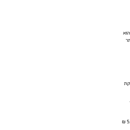
הוא
תר
קת
נקבע על ידי הכפלת ימי הפסקת העבודה בפועל והסכום היומי המצוין ברשימה (לרוב נע בין 500 ל-5,000 ₪