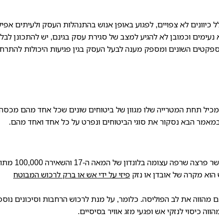
ל כיוונים לא צפויים, לפגוע באופן אנוש בהתנהלות העסק ולעיתים אפיל
נעימים וכמובן לא להגיע למצב של סגירת עסק בגינם, יש להתכונן לבל
האספקטים השונים ומספק מענה לבעל העסק בגין פגיעות היכולות להתרח
שמכיל תחת המטרייה שלו מגוון של ביטוחים שונים שכל אחד מהם מכסה 
מאמר הבא נסקור את סוגי הביטוחים ונפרט על כל אחד ואחד מהם.
פוליסת האש הבסיסית הומצאה כבר לפני 340 שנה כאשר פרצה שרפה עצ
 הוא מקרה של אובדן או נזק
פיזי על ידי אש או ברק לרכוש המבוטח
 גם מהווה את לב הפוליסה. כלומר, על מנת לרכוש הרחבות וסיכונים נוספ
 כיסוי לנזקי אש ופגעי מזג אוויר בסיסיים.