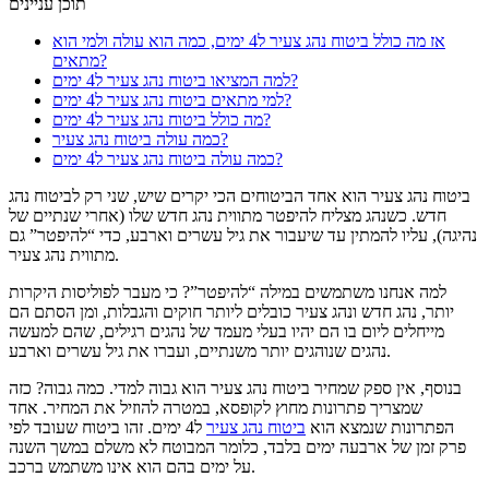
תוכן עניינים
אז מה כולל ביטוח נהג צעיר ל4 ימים, כמה הוא עולה ולמי הוא
מתאים?
למה המציאו ביטוח נהג צעיר ל4 ימים?
למי מתאים ביטוח נהג צעיר ל4 ימים?
מה כולל ביטוח נהג צעיר ל4 ימים?
כמה עולה ביטוח נהג צעיר?
כמה עולה ביטוח נהג צעיר ל4 ימים?
ביטוח נהג צעיר הוא אחד הביטוחים הכי יקרים שיש, שני רק לביטוח נהג
חדש. כשנהג מצליח להיפטר מתווית נהג חדש שלו (אחרי שנתיים של
נהיגה), עליו להמתין עד שיעבור את גיל עשרים וארבע, כדי “להיפטר” גם
מתווית נהג צעיר.
למה אנחנו משתמשים במילה “להיפטר”? כי מעבר לפוליסות היקרות
יותר, נהג חדש ונהג צעיר כובלים ליותר חוקים והגבלות, ומן הסתם הם
מייחלים ליום בו הם יהיו בעלי מעמד של נהגים רגילים, שהם למעשה
נהגים שנוהגים יותר משנתיים, ועברו את גיל עשרים וארבע.
בנוסף, אין ספק שמחיר ביטוח נהג צעיר הוא גבוה למדי. כמה גבוה? כזה
שמצריך פתרונות מחוץ לקופסא, במטרה להוזיל את המחיר. אחד
הפתרונות שנמצא הוא
ביטוח נהג צעיר
ל4 ימים. זהו ביטוח שעובד לפי
פרק זמן של ארבעה ימים בלבד, כלומר המבוטח לא משלם במשך השנה
על ימים בהם הוא אינו משתמש ברכב.