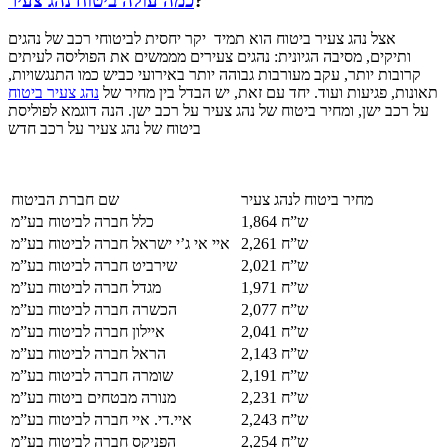
?
כמה עולה ביטוח נהג צעיר
אצל נהג צעיר ביטוח הוא תמיד יקר יחסית לביטוחי רכב של נהגים
ותיקים, מסיבה הגיונית: נהגים צעירים מממשים את הפוליסה לעיתים
קרובות יותר, עקב מעורבות גבוהה יותר באירועי כביש כמו התנגשויות,
תאונות, פגיעות ועוד. יחד עם זאת, יש הבדל בין מחיר של
נהג צעיר ביטוח
על רכב ישן, ומחיר ביטוח של נהג צעיר על רכב ישן. הנה דוגמא לפוליסת
ביטוח של נהג צעיר על רכב חדש
מחיר ביטוח לנהג צעיר
שם חברת הביטוח
1,864 ש”ח
כלל חברה לביטוח בע”מ
2,261 ש”ח
איי אי ג’י ישראל חברה לביטוח בע”מ
2,021 ש”ח
שירביט חברה לביטוח בע”מ
1,971 ש”ח
מגדל חברה לביטוח בע”מ
2,077 ש”ח
הכשרה חברה לביטוח בע”מ
2,041 ש”ח
איילון חברה לביטוח בע”מ
2,143 ש”ח
הראל חברה לביטוח בע”מ
2,191 ש”ח
שומרה חברה לביטוח בע”מ
2,231 ש”ח
מנורה מבטחים ביטוח בע”מ
2,243 ש”ח
איי.די. איי חברה לביטוח בע”מ
2,254 ש”ח
הפניקס חברה לביטוח בע”מ