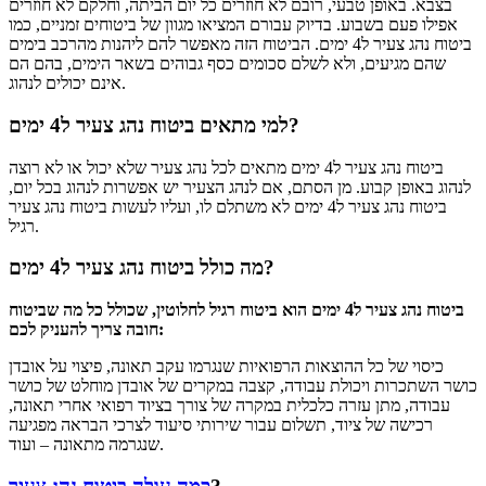
בצבא. באופן טבעי, רובם לא חוזרים כל יום הביתה, וחלקם לא חוזרים
אפילו פעם בשבוע. בדיוק עבורם המציאו מגוון של ביטוחים זמניים, כמו
ביטוח נהג צעיר ל4 ימים. הביטוח הזה מאפשר להם ליהנות מהרכב בימים
שהם מגיעים, ולא לשלם סכומים כסף גבוהים בשאר הימים, בהם הם
אינם יכולים לנהוג.
למי מתאים ביטוח נהג צעיר ל4 ימים?
ביטוח נהג צעיר ל4 ימים מתאים לכל נהג צעיר שלא יכול או לא רוצה
לנהוג באופן קבוע. מן הסתם, אם לנהג הצעיר יש אפשרות לנהוג בכל יום,
ביטוח נהג צעיר ל4 ימים לא משתלם לו, ועליו לעשות ביטוח נהג צעיר
רגיל.
מה כולל ביטוח נהג צעיר ל4 ימים?
ביטוח נהג צעיר ל4 ימים הוא ביטוח רגיל לחלוטין, שכולל כל מה שביטוח
חובה צריך להעניק לכם:
כיסוי של כל ההוצאות הרפואיות שנגרמו עקב תאונה, פיצוי על אובדן
כושר השתכרות ויכולת עבודה, קצבה במקרים של אובדן מוחלט של כושר
עבודה, מתן עזרה כלכלית במקרה של צורך בציוד רפואי אחרי תאונה,
רכישה של ציוד, תשלום עבור שירותי סיעוד לצרכי הבראה מפגיעה
שנגרמה מתאונה – ועוד.