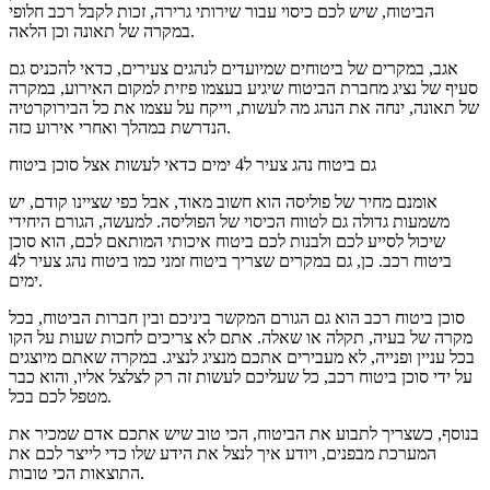
הביטוח, שיש לכם כיסוי עבור שירותי גרירה, זכות לקבל רכב חלופי
במקרה של תאונה וכן הלאה.
אגב, במקרים של ביטוחים שמיועדים לנהגים צעירים, כדאי להכניס גם
סעיף של נציג מחברת הביטוח שיגיע בעצמו פיזית למקום האירוע, במקרה
של תאונה, ינחה את הנהג מה לעשות, וייקח על עצמו את כל הבירוקרטיה
הנדרשת במהלך ואחרי אירוע כזה.
גם ביטוח נהג צעיר ל4 ימים כדאי לעשות אצל סוכן ביטוח
אומנם מחיר של פוליסה הוא חשוב מאוד, אבל כפי שציינו קודם, יש
משמעות גדולה גם לטווח הכיסוי של הפוליסה. למעשה, הגורם היחידי
שיכול לסייע לכם ולבנות לכם ביטוח איכותי המותאם לכם, הוא סוכן
ביטוח רכב. כן, גם במקרים שצריך ביטוח זמני כמו ביטוח נהג צעיר ל4
ימים.
סוכן ביטוח רכב הוא גם הגורם המקשר ביניכם ובין חברות הביטוח, בכל
מקרה של בעיה, תקלה או שאלה. אתם לא צריכים לחכות שעות על הקו
בכל עניין ופנייה, לא מעבירים אתכם מנציג לנציג. במקרה שאתם מיוצגים
על ידי סוכן ביטוח רכב, כל שעליכם לעשות זה רק לצלצל אליו, והוא כבר
מטפל לכם בכל.
בנוסף, כשצריך לתבוע את הביטוח, הכי טוב שיש אתכם אדם שמכיר את
המערכת מבפנים, ויודע איך לנצל את הידע שלו כדי לייצר לכם את
התוצאות הכי טובות.