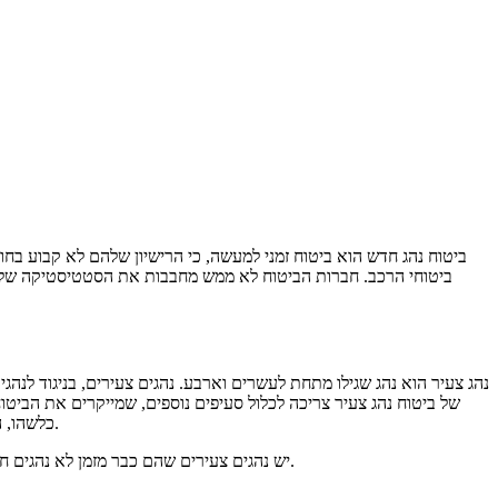
ביטוח נהג חדש הוא ביטוח זמני למעשה, כי הרישיון שלהם לא קבוע בח
ביטוחי הרכב. חברות הביטוח לא ממש מחבבות את הסטטיסטיקה של נ
נהג צעיר הוא נהג שגילו מתחת לעשרים וארבע. נהגים צעירים, בניגוד לנהג
של ביטוח נהג צעיר צריכה לכלול סעיפים נוספים, שמייקרים את הביטוח
כלשהו, הוא לא זכאי רק לשירות גרירה (שזה טריוויאלי), אלא גם לטכנאי רכב שיגיע עד אליו, ויעזור לו להחליף נורה ברכב, להחליף גלגל, לתקן תקלות קלות ועוד.
יש נהגים צעירים שהם כבר מזמן לא נהגים חדשים, כי הם נוהגים כבר חמש או שש שנים. ויש נהגים חדשים שאינם מוגדרים כנהגים צעירים, מאחר והם הוציאו רישיון נהיגה אחרי גיל עשרים וארבע.