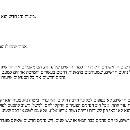
ביטוח נהג חדש הוא ביטוח שמיועד לנהגים שמחזיקים רישיון נהיגה בפרק זמן של פחות משנתיים.
אסור להם לנהוג לבדם, בשלושת החודשים הראשונים שלאחר הוצאת רישיון הנהיגה.
ודשים הראשונים. רק אחרי כמה חודשים של נהיגה, הם מקבלים את הרישיון 
הגים חדשים, שמעורבים בתאונות דרכים בעשרים וחמישה אחוזים כמעט מכ
נהגים חדשים את כל הסעיפים שיעזרו להם בשעת תאונה – חילוץ, גרירה, תיקון שמשות, עזרה בהחלפת גלגל ועוד.
ים חדשים, לא כפופים לכל כך הרבה חוקים, אך עדיין ביטוח נהג צעיר הוא 
 עוד יותר, אבל רוב הנהגים הצעירים יזדקקו להם. למשל, חשוב להכניס לפו