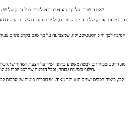
אם חושבים על כך, נהג צעיר יכול להיות בעל וותק של שש שנים על הכביש – בהחלט פרק זמן לא מבוטל. מדוע, אם כן, נהג כזה – שאיננו נהג חדש – צריך לשלם יותר, רק בגלל שהוא בן פחות מגיל עשרים וארבע?
ובכן, למרות הוותק של הנהגים הצעירים, ולמרות העובדה שרוב הנהגים ה
הסיבה לכך היא הסטטיסטיקה, שמצביעה על כך שגם בקרב נהגים צעירים,
סוג הרכב שבחרתם לבטח משפיע באופן ישיר על הצעת המחיר שתקבלו עב
חילוף בזמינות גבוהה, וככל הנראה שהרכב יוכרז כטוטאל לוס בשל העובדה שלא תהיה אפשרות לתקן אותו. המשמעות של טוטאל לוס היא פשוט אובדן כסף לחברת הביטוח, שתצטרך לפצות את בעל הרכב.
לכן, ביטוח רכבים ישנים הוא יקר מאוד. יש חברות ביטוח שמסרבות לב