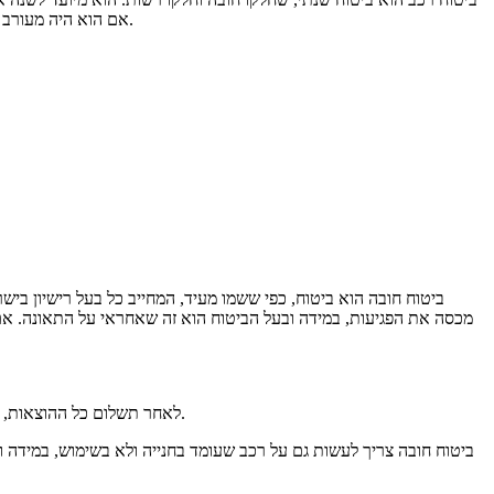
אם הוא היה מעורב בתאונות, שלילת רישיון או כל עבירה קשה אחרת, המחיר של הביטוח שלו יעלה. יש חברות ביטוח שאף מסרבות לבטח נהגים בעלי עבר ביטוחי מפוקפק.
​ביטוח חובה הוא ביטוח, כפי ששמו מעיד, המחייב כל בעל רישיון בי
מכסה את הפגיעות, במידה ובעל הביטוח הוא זה שאחראי על התאונה. אם 
לאחר תשלום כל ההוצאות, קרנית רשאית לפנות לנהג הפוגע, ולתבוע ממנו החזר כל ההוצאות פלוס ריבית. הנהג גם ישלם קנס גדול על נהיגה ללא ביטוח חובה, ורישיונו עלול להישלל.
ביטוח חובה צריך לעשות גם על רכב שעומד בחנייה ולא בשימוש, במידה ו