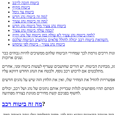
ביטוח חובה לרכב
ביטוח מקיף
ביטוח צד גימל
מה זה ביטוח נהג חדש?
מה זה ביטוח נהג צעיר?
ביטוח נהג צעיר מול ביטוח נהג חדש
כמה עולה ביטוח נהג צעיר?
למה ביטוח נהג צעיר לא עולה כמו ביטוח של נהג ותיק?
השוואת ביטוח רכב יכולה לחולל פלאים בתקציב הביטוח שלכם.
ביטוח נהג צעיר - ביטוח לפי שימוש
ונות דרכים גורמת לכך שמחירי הביטוח שלהם ממשיכים להיות גבוהים כבר
שנים ארוכות.
וג, מבחינת הביטוח. יש הורים שחושבים שעדיף לעשות ביטוח זמני, אחרים
מתלבטים אם לרכוש רכב נוסף, ולבטח את הנהג החדש דווקא עליו.
הסתם תהיו מופתעים לגלות שבדיוק אותם נתונים של נהג ושל רכב, יכולים
לחשוף בפניכם קשת מחירים מגוונת בצורה מפתיעה.
?
מה זה ביטוח רכב
היה מעורב בתאונות שהוא גרם להן, מחיר הפוליסה שלו נותר באותה רמה.