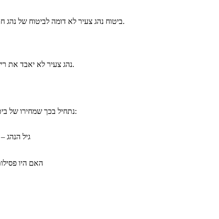
ביטוח נהג צעיר לא דומה לביטוח של נהג חדש, למרות שעבור חלק מהאוכלוסייה אלה נראים שני מונחים של אותו דבר.
נהג צעיר לא יאבד את רישיונו אם יעבור באור אדום או יבצע עקיפה לא חוקית. נהג חדש – כן.
נתחיל בכך שמחירו של ביטוח חובה מתבסס על נתונים אישיים של הנהג, ועל נתונים טכניים של הרכב:
גיל הנהג –
האם היו פסילות