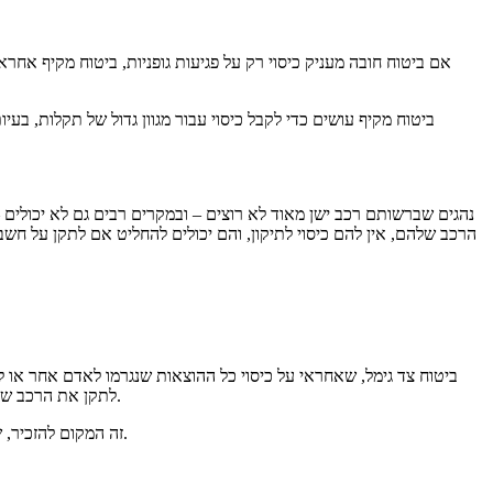
אם ביטוח חובה מעניק כיסוי רק על פגיעות גופניות, ביטוח מקיף אחר
ביטוח מקיף עושים כדי לקבל כיסוי עבור מגוון גדול של תקלות, בע
נהגים שברשותם רכב ישן מאוד לא רוצים – ובמקרים רבים גם לא יכולים 
הרכב שלהם, אין להם כיסוי לתיקון, והם יכולים להחליט אם לתקן על חש
ביטוח צד גימל, שאחראי על כיסוי כל ההוצאות שנגרמו לאדם אחר או ל
לתקן את הרכב שלו במקרה של תאונה, הוא צריך לעשות ביטוח צד גימל. זהו ביטוח שאינו יקר, והוא, כאמור, שומר על כל זכויותיו של הנהג במקרה שהוא פוגע ברכב אחר.
זה המקום להזכיר, שגם אם יש לכם רכב באמת ישן שלא שווה לתקן, אתם עדיין עלולים לגרום לנזקים של עשרות אלפי שקלים, אם אתם פוגעים ברכב חדש של אדם אחר.