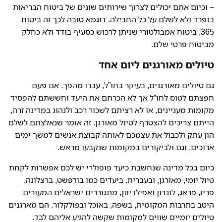
– וכיום אתם יכולים לצרוך שירותים שונים של ביטוח הבריאות
בנפרד ולא לשלם על כל החבילה. דוגמא טובה לכך זה ביטוח
365, ביטוח אמבולטורי שניתן לרכוש כסעיף בודד ולא כחלק
מביטוח פרטי שלם.
טיולים מאורגנים ליום אחד
גם טיולים מאורגנים, בעיקר בחו”ל, עברו מהפך. אם פעם
חפצתם לטוס לחו”ל אך לא הכרתם את היעד וחששתם להפסיד
מקומות מעניינים, או לא רציתם לשכור רכב ולנהוג במדינה זרה,
הייתם צריכים להצטרף לטיול מאורגן. זה אומר שנאלצתם לשלם
הון עתק ולכבול את עצמכם לאותה קבוצת אנשים למשך ימים
ארוכים, וגם ולביקורים במקומות שנקבעו מראש.
כיום בכל מדינה שנחשבת כיעד פופולרי יש לכם אפשרות לקחת
טיול יומי, מאורגן, ובעברית. ביעדים כמו בודפשט, ברצלונה,
פריז, פראג, לונדון ואפילו יוון, מתגוררים ישראלים המעורים
היטב בתרבות המקומית, בשפה, באוכל ובפולקלור. הם מארגנים
טיולים יומיים שווים למקומות שקשה להגיע אליהם לבד.