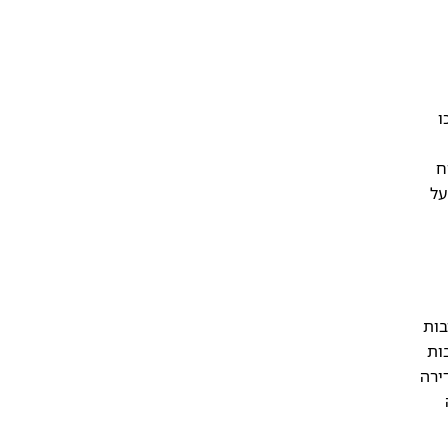
ו
ח
על
בות
ות
ירה