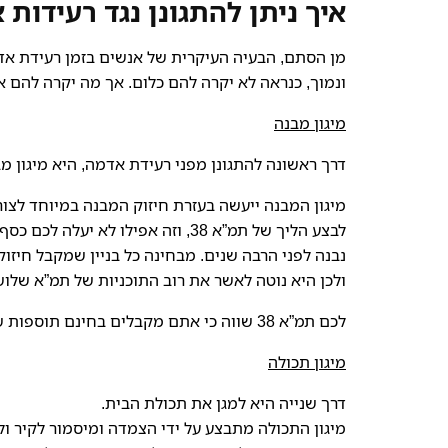
איך ניתן להתגונן נגד רעידות
מן הסתם, הבעיה העיקרית של אנשים בזמן רעידת אד
ונמוך, כנראה לא יקרה להם כלום. אך מה יקרה להם 
מיגון מבנה
דרך ראשונה להתגונן מפני רעידת אדמה, היא מיגון מ
מיגון המבנה ייעשה בעזרת חיזוק המבנה במיוחד לצו
לבצע הליך של תמ”א 38, וזה אפילו 
נבנה לפני הרבה שנים. מבחינה כל בניין שמקבל חיזוק
ולכן היא נוטה לאשר את רוב התוכניות של תמ”א שלו
לכם תמ”א 38 שווה כי אתם מקבלים בחינם תוספות של מרפסת, חדר ממ”ד, מעלית, לובי חדש ועוד.
מיגון תכולה
דרך שנייה היא למגן את תכולת הבית.
מיגון התכולה מתבצע על ידי הצמדה ומיסמור לקיר ו