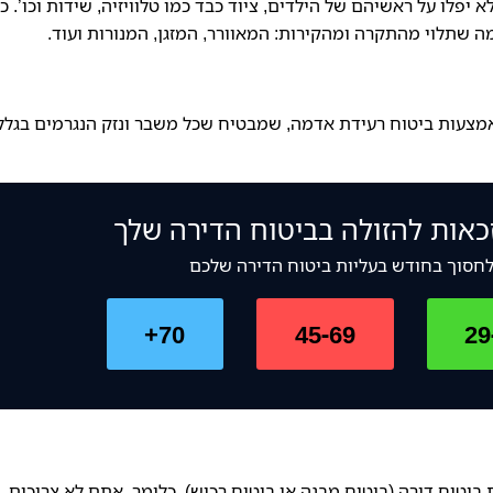
 יפלו על ראשיהם של הילדים, ציוד כבד כמו טלוויזיה, שידות וכו’. כ
מה שתלוי מהתקרה ומהקירות: המאוורר, המזגן, המנורות ועוד.
אמצעות ביטוח רעידת אדמה, שמבטיח שכל משבר ונזק הנגרמים בגלל
כאות להזולה בביטוח הדירה שלך
לחסוך בחודש בעליות ביטוח הדירה שלכם
70+
45-69
29
יטוח דירה (ביטוח מבנה או ביטוח רכוש). כלומר, אתם לא צריכים