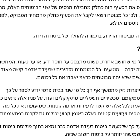
יס את הסעיף הזה כחלק מחבילת הבסיס של שני הביטוחים האלה, מת
ולכן כל מבוטח רשאי לקבל את הסעיף כחלק מהמחיר המבוקש, לפני
וספים או לא.
ה מביטוח הדירה, בתמורה להוזלה של ביטוח הדירה.
כל מי שחושב אחרת, פשוט מתבסס על חוסר ידע, או על טעות. המחשב
ה יקרה – מוטעית. כל המומחים מזהירים שרעידת אדמה קשה מאוד
ם שלא יהיו מבוטחים כראוי יאבדו את כל רכושם.
יצרות נזק מתמשך אף הן: כל מי שגר בבית פרטי יודע לספר על כך
ממקומם, מכשירים חשמליים מתקלקלים ועוד. על פניו אלה נראים כמ
אמת לכל אלה יש קשר לרעידות אדמה קטנות, שמזעזעות את כל מה
פים זעזועים קטנים כאלה באופן קבוע יכולים גם לקרוס בפתאומיות.
על כך שלמעשה ביטוח רעידת אדמה כבר נמצא בתוך פוליסת ביטוח ד
שמישהו יוותר על ביטוח חשוב שכזה.