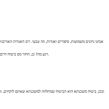
אנחנו ניזונים משמועות, סיפורים ואגדות, וזה טבעי. רוב האגדות האורב
רגע מה? כן, החזר מס ביטוח חיים למשכנתא הוא לא מיתוס. כשאתם משלמים ביטוח חיים, בין אם זה באופן פרטי ובין אם זה עבור המשכנתא, מגיע לכם החזר מס ביטוח חיים למשכנתא.
ובכן, ביטוח משכנתא הוא הביטוח שמתלווה למשכנתא שאתם לוקחים, וכול