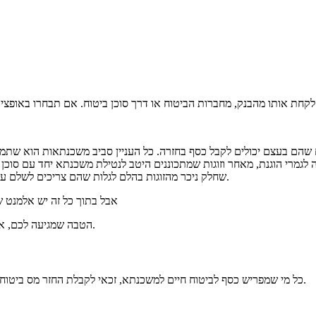
הם שהם בעצם יכולים לקבל כסף בחזרה. כל העניין סביב משכנתאות הוא ש
ה לגמרי הוגנת, מאחר וזוגות שמתכוננים היטב לנטילת משכנתא יחד עם סו
שחלק ניכר מהזוגות בהלם לגלות שהם צריכים לשלם עבור הרבה דברים, שהם לא תכננו מראש, מעבר לתשלומי המשכנתא עצמה.
אבל בתוך כל זה יש אלמנט ש
הטבה שמגיעה לכם, אבל היא לא ממש מתפרסמת בכלי התקשורת השונים, כך שהיא סוג של סוד.
כל מי שמפריש כסף לביטוח חיים למשכנתא, זכאי לקבלת החזר מס ביטוח חיים למשכנתא. גם אם אתם מפרישים לביטוח חיים פרטי מגיע לכם החזר.