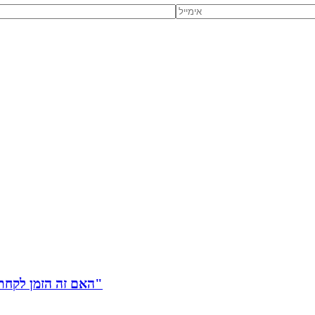
"האם זה הזמן לקחת משכנתא? כיצד לטפל בחששות כלכליות בתקופה לא יציבה"