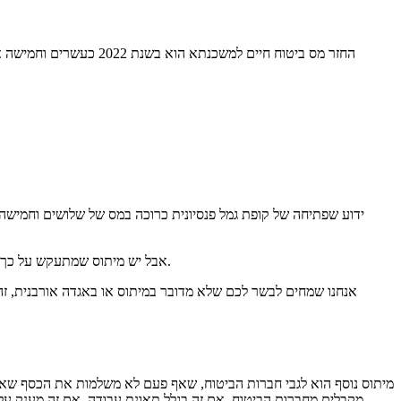
החזר מס ביטוח חיים למשכנתא הוא בשנת 2022 כעשרים וחמישה אחוזים מכל מה ששילמתם עבור ביטוח החיים באותה שנה. אז כשאתם שואלים
ידוע שפתיחה של קופת גמל פנסיונית כרוכה במס של שלושים וחמישה 
אבל יש מיתוס שמתעקש על כך שלא כולם משלמים שלושים וחמישה אחוזי מס, ויש אנשים שמצליחים לא לשלם אפילו שקל אחד – כלומר הם נהנים ממאה אחוז מכספי הפנסיה שלהם.
אנחנו שמחים לבשר לכם שלא מדובר במיתוס או באגדה אורבנית, זה
מיתוס נוסף הוא לגבי חברות הביטוח, שאף פעם לא משלמות את הכסף שאתם 
מקבלים מחברות הביטוח. אם זה בגלל תאונת עבודה, אם זה מענק על