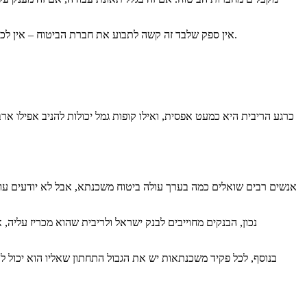
אין ספק שלבד זה קשה לתבוע את חברת הביטוח – אין לכם לא את הידע ולא את הניסיון לעשות את זה. אבל אם אתם מלווים בסוכן ביטוח אתם תקבלו את מה שמגיע לכם, ואת מה שעבורו שילמתם כל השנים.
כרגע הריבית היא כמעט אפסית, ואילו קופות גמל יכולות להניב אפילו 
אנשים רבים שואלים כמה בערך עולה ביטוח משכנתא, אבל לא יודעים עו
נכון, הבנקים מחוייבים לבנק ישראל ולריבית שהוא מכריז עלי
בנוסף, לכל פקיד משכנתאות יש את הגבול התחתון שאליו הוא יכול