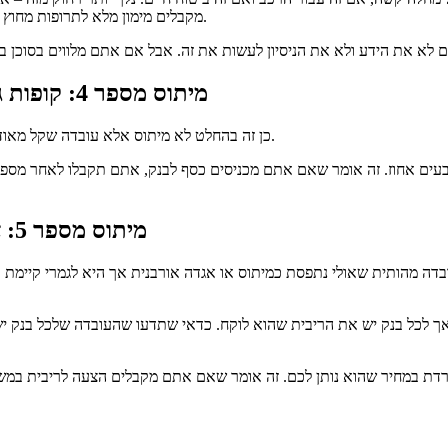
מקבלים מימון מלא לתרופות מחוץ לסל שמצילות את חייהם, מוטסים לחו”ל לצורך ניתוחים מורכבים וכן הלאה.
מיתוס מספר 4: קופות גמל יכולות להניב סכומים של פי 10 מחיסכון בבנק
כן זה בהחלט לא מיתוס אלא עובדה שקל מאוד לבדוק, על ידי השוואת תשואות של קופות גמל מול ריבית של חיסכון בבנק.
ארבעים אחוז. זה אומר שאם אתם מכניסים כסף לבנק, אתם תקבלו לאחר מספ
מיתוס מספר 5: אפשר לנהל משא ומתן על גובה ריבית המשכנתא
בדה מהותית שאולי נתפסת כמיתוס או אגדה אורבנית אך היא לגמרי קיימת 
ה, אך לכל בנק יש את הריבית שהוא לוקח. כדאי שתדעו שהעובדה שלכל בנק 
 לרדת במחיר שהוא נותן לכם. זה אומר שאם אתם מקבלים הצעה לריבית במ