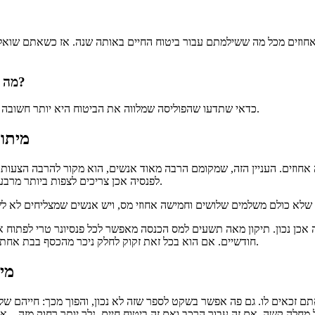
מה עוד חשוב לדעת על ביטוח משכנתא שלא הוספנו, בהקשר הזה?
כדאי שתדעו שהפוליסה שמלווה את הביטוח היא יותר חשובה מהמחיר, ואתם צריכים לבדוק את הפוליסה לפני שאתם בוחנים את המחיר.
מיתוס מספר 2: פט
אחוזים. העניין הזה, שמקומם הרבה מאוד אנשים, הוא מקור להרבה הצעות ח
לפנסיה אכן צריכים לצפות ביותר מרבע מכספי החיסכון שלכם מצמיחים כנפיים ומתעופפים אל עבר קופת המדינה.
 אכן נכון. תיקון מאה תשעים למס הכנסה מאפשר לכל פנסיונר טרי לפתוח
חודשיים. אם הוא בכל זאת זקוק לחלק ניכר מהכסף בבת אחת, הוא יכול למשוך את חלקו ולשלם רק עשרים וחמישה אחוזים מס רווחי הון.
מיתוס מס
זכאים לו. גם פה אפשר בשקט לספר שזה לא נכון, והפוך מכך: חייהם של א
 מחלה קשה, אם זה עבור הרכב ואם זה ביטוח חיים. נלך יותר רחוק מזה –