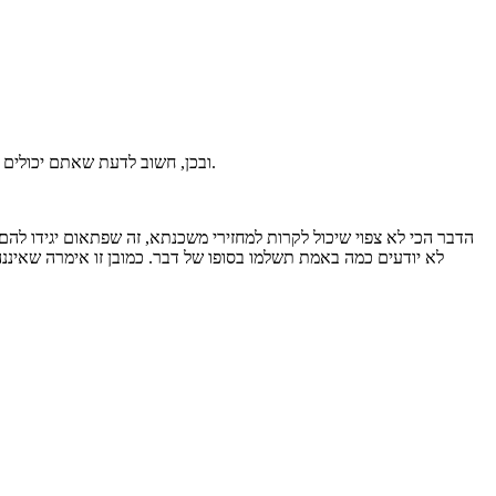
ובכן, חשוב לדעת שאתם יכולים לקחת אותו מהבנק, מחברות הביטוח או דרך סוכן ביטוח. אם תבחרו באופציה של סוכן ביטוח, תוכלו ליהנות משילוב של מחיר טוב וייצוג מקצועי ואחראי.
הדבר הכי לא צפוי שיכול לקרות למחזירי משכנתא, זה שפתאום יגידו ל
לא יודעים כמה באמת תשלמו בסופו של דבר. כמובן זו אימרה שאיננ