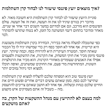
איך מוצאים יועץ פיננסי שיעזור לנו לבחור קרן השתלמות?
סוגיית היועץ שיעזור לנו לבחור קרן השתלמות היא חשובה מאוד. לא
מדובר רק בגורם שיגיד לנו את זה תעשה, ואת זה אל תעשה. עולם
הפיננסים הוא מורכב, וגם אם למדתם במשך השנים דבר אחד או שניים,
מאחר ומדובר בתחום דינמי המשתנה כל הזמן, לא בטוח שתדעו להסתדר
לבד.
כפי שהטבלה למעלה מראה בבירור, הבחירה בקרן השתלמות משגשגת
היא קריטית. אף אחד לא חוסך כסף רק כדי שמישהו יגיד לו כל הכבוד
שאתה חוסך. המטרה העיקרית היא להרוויח כסף, וכמה שיותר. יועץ
פיננסי מיומן מכיר את חוקי המשחק, את הקרנות, את ההשקעות ולפעמים
אפילו את האנשים שעומדים מאחורי הקרנות. הוא מכיר את הרגולציות
השונות, המתחדשות מדי פעם, את החוקים שמשתנים, ואיפה תוכלו
למצוא דמי ניהול נמוכים יותר.
יועץ פיננסי טוב הוא המפתח שלכם להצליח למצוא קרן השתלמות
שתייצר לכם כסף, בזמן שאתם עושים דברים אחרים ופשוט חיים את
החיים שלכם בנחת ובשלווה. אף אחד לא חושב שאתם צריכים להתעסק
בזה – בשביל זה אתם מעסיקים איש מקצוע.
למה בעצם לא להתייעץ עם מנהל ההשקעות של הקרן, בה
אתם מושקעים?