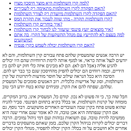
למה קרן השתלמות היא מוצר חיסכון מצוין?
האם הפקדה לקרן השתלמות מתאימה רק לשכירים?
האם הפקדה לקרן השתלמות מיועדת רק לצורך השתלמות?
קרן השתלמות תקרה - מתי שווה לעבור את תקרת המס?
איך בוחרים קרן השתלמות?
איך מוצאים יועץ פיננסי שיעזור לנו לבחור קרן השתלמות?
למה בעצם לא להתייעץ עם מנהל ההשקעות של הקרן, בה אתם
מושקעים?
האם קרן השתלמות יכולה לשמש כקרן פנסיה?
יש הרבה אנשים שהמעסיק שלהם פתח עבורם קרן השתלמות, והם לא
יודעים לנצל אותה כראוי, או למנף אותה לרמת הרווחיות שהם היו יכולים
להגיע אליה (אבל הם לא). הם לא מבינים איזה כלי חזק יש להם בין
הידיים, וכמה רווחים הם יכולים להפיק מהחיסכון שגם כך כבר יש להם.
הסיבה היא ככל הנראה שילוב של חוסר מודעות ליתרונות של קרן
השתלמות, וסוג של אדישות כלכלית. רוב האנשים סומכים על המעסיק
שלהם, שפתח להם את הקרן, ומניחים שהוא בטח יודע הכי טוב.
חבל שזה כך, כי זה פשוט לא נכון. קודם כל, המעסיק אינו, ברוב המקרים,
מומחה של קרנות השתלמות, או בכלל בקיא בתחום הפיננסי. סביר להניח
שהוא פשוט פתח בקרן שבה העובדים האחרים מושקעים. דבר נוסף, גם
אם הקרן שנפתחה היא אכן טובה, זה לא אומר שגם אחרי שנה היא
ממשיכה להיות טובה, עם תשואות גבוהות ועם דמי ניהול נמוכים. הרבה
דברים יכולים לקרות בניהול הקרן שלכם, בזמן שאתם מתעסקים בדברים
אחרים ולא חושבים על זה בכלל: הקרן יכולה להפסיד, מנהלי הקרן יכולים