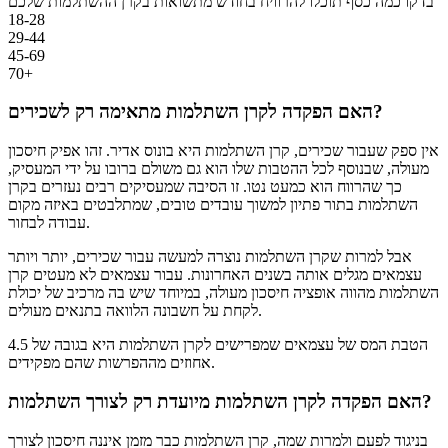
בדקו כמה כסף תוכלו להרוויח בחודש מתשואות בקרן ההשתלמות שלכם
18-28
29-44
45-69
70+
האם הפקדה לקרן השתלמות מתאימה רק לשכירים?
אין ספק שעבור שכירים, קרן השתלמות היא בונוס אדיר. זהו אפיק חיסכון
מעולה, שבנוסף לכל ההטבות שלו הוא גם משולם ברובו על ידי המעסיק,
כך שהרווח הוא כמעט נטו. זו הסיבה שמעסיקים רבים נעזרים בקרן
השתלמות בתור פתיון למשוך עובדים טובים, שמתלבטים באיזה מקום
עבודה לבחור.
אבל למרות שקרן השתלמות נוצרה למעשה עבור שכירים, יותר ויותר
עצמאים מגלים אותה בשנים האחרונות. עבור עצמאים לא מעטים קרן
השתלמות מהווה אופציה חיסכון מעולה, במיוחד שיש בה מרכיב של יכולת
לקחת על חשבונה הלוואה בתנאים מעולים.
הטבת המס של עצמאים שמפרישים לקרן השתלמות היא בגובה של 4.5
אחוזים מההפרשות שהם מפקידים.
האם הפקדה לקרן השתלמות מיועדת רק לצורך השתלמות?
בניגוד לפעם ולמרות שמה, קרן השתלמות כבר מזמן איננה חיסכון לצורך