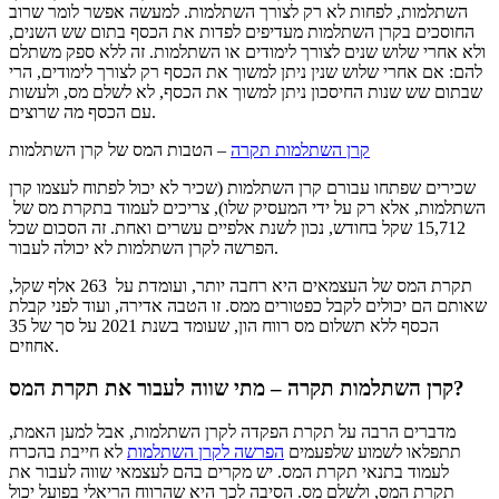
השתלמות, לפחות לא רק לצורך השתלמות. למעשה אפשר לומר שרוב
החוסכים בקרן השתלמות מעדיפים לפדות את הכסף בתום שש השנים,
ולא אחרי שלוש שנים לצורך לימודים או השתלמות. זה ללא ספק משתלם
להם: אם אחרי שלוש שנין ניתן למשוך את הכסף רק לצורך לימודים, הרי
שבתום שש שנות החיסכון ניתן למשוך את הכסף, לא לשלם מס, ולעשות
עם הכסף מה שרוצים.
קרן השתלמות תקרה
– הטבות המס של קרן השתלמות
שכירים שפתחו עבורם קרן השתלמות (שכיר לא יכול לפתוח לעצמו קרן
השתלמות, אלא רק על ידי המעסיק שלו), צריכים לעמוד בתקרת מס של
15,712 שקל בחודש, נכון לשנת אלפיים עשרים ואחת. זה הסכום שכל
הפרשה לקרן השתלמות לא יכולה לעבור.
תקרת המס של העצמאים היא רחבה יותר, ועומדת על 263 אלף שקל,
שאותם הם יכולים לקבל כפטורים ממס. זו הטבה אדירה, ועוד לפני קבלת
הכסף ללא תשלום מס רווח הון, שעומד בשנת 2021 על סך של 35
אחוזים.
קרן השתלמות תקרה – מתי שווה לעבור את תקרת המס?
מדברים הרבה על תקרת הפקדה לקרן השתלמות, אבל למען האמת,
תתפלאו לשמוע שלפעמים
הפרשה לקרן השתלמות
לא חייבת בהכרח
לעמוד בתנאי תקרת המס. יש מקרים בהם לעצמאי שווה לעבור את
תקרת המס, ולשלם מס. הסיבה לכך היא שהרווח הריאלי בפועל יכול