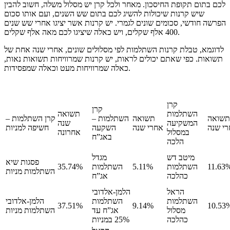
לכם בתום תקופת החיסכון. מאחר ולכל קרן יש מסלול משלה, חשוב להבין
שיש קרנות שיכולות להשיג לכם בתום שש השנים, ועם אותו סכום
הפרשה חודשי, סכומים שונים לגמרי. יש קרנות אשר יציגו אחרי שש שנים
400 אלף שקלים, ויש כאלה שיציגו לכם מאה אלף שקלים.
לדוגמא, טבלת קרנות השתלמות לפי מסלולים שונים, אחרי שנה אחת של
תשואות. כפי שאתם יכולים לראות, יש קרנות שמרוויחות תשואות נאות,
כאלה שמרוויחות מעט וכאלה שמפסידות.
קרן
קרן
השתלמות
תשואה
תשואה
תשואה
השתלמות –
קרן השתלמות –
המשקיעה
שנה
י שנה
אחרי שנה
השקעה
חשיפה למניות
במסלול
אחרונה
באג”ח
הלכה
מיטב דש
מגדל
פסגות שיא
11.63
השתלמות
5.11%
השתלמות
35.74%
השתלמות מניות
כהלכה
אג”ח
הראל
הלמן-אלדובי
השתלמות
השתלמות
הלמן-אלדובי
37.51%
9.14%
10.53
מסלול
אג”ח עד
השתלמות מניות
כהלכה
25% במניות