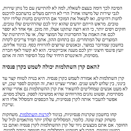
הסיבה לכך דומה בעצם לשאלה, למה לא להתייעץ עם כל נותן שירות,
לגבי שירות של מישהו אחר? הרי לא הייתם מעלים בדעתכם להיכנס
לחנות רהיטים, ואז לשאול את המוכר אם הרהיטים בחנות שלידו יותר
טובים. מראש הייתם יודעים שהוא יגיד לכם שהרהיטים שלו טובים,
חזקים ויפים יותר, כי הוא רוצה שתקנו אצלו, וזה מובן. אף אחד לא יספר
לכם את האמת על החסרונות של המוצר שלו, או על היתרונות של
המוצרים של המתחרים. גם בתחום ההון, אתם תמיד צריכים לקחת
בחשבון שמדובר במוצר, ובאנשים שרוצים להרוויח כסף. בניגוד אליהם,
יועץ פיננסי חיצוני יתן לכם מענה אובייקטיבי. הוא לא קשור לאף חברת
מסוימת, והאינטרס היחיד שלו בכל הסיפור הזה זה אתם.
האם קרן השתלמות יכולה לשמש כקרן פנסיה?
קרן השתלמות לא אמורה לשמש כקרן פנסיה. היא בנויה לטווח קצר עד
בינוני, בין שלוש לשש שנים. ואחרי שציינו זאת, זה המקום לספר שכן, יש
לא מעט אנשים שמחליטים להשאיר את קרן ההשתלמות גם אחרי שהיא
מסתיימת, ופשוט נהנים מהרווחים שהיא ממשיכה לספק. בשלב מסוים,
אפשר להעביר אותה לקרן פנסיונית, על הכספים והמסלול אליו היא
שייכת.
קחו בחשבון שקרנות פנסיוניות, בניגוד ל
קרנות השתלמות
, משחקות
משחק קצת שונה. כלומר, המסלולים שלהן יותר מותאמים לגיל של
החוסך. אם אתם מבצעים ניוד של קרן ההשתלמות לקרן פנסיה ואתם בני
כמעט שישים, הקרן לא תשקיע במסלולים עם חשיפה גבוהה למניות,