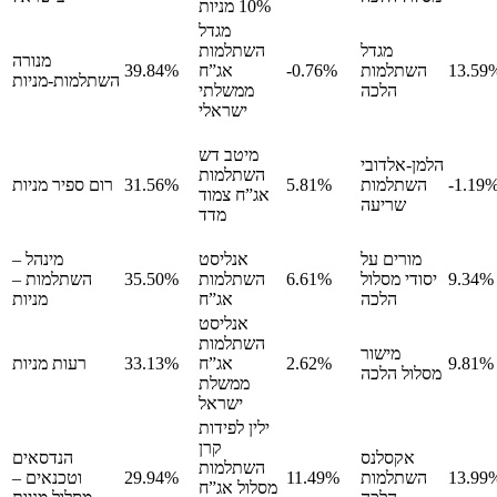
10% מניות
מגדל
מגדל
השתלמות
מנורה
13.59
השתלמות
-0.76%
אג”ח
39.84%
השתלמות-מניות
הלכה
ממשלתי
ישראלי
מיטב דש
הלמן-אלדובי
השתלמות
-1.19
השתלמות
5.81%
31.56%
רום ספיר מניות
אג”ח צמוד
שריעה
מדד
מורים על
אנליסט
מינהל –
9.34%
יסודי מסלול
6.61%
השתלמות
35.50%
השתלמות –
הלכה
אג”ח
מניות
אנליסט
השתלמות
מישור
9.81%
2.62%
אג”ח
33.13%
רעות מניות
מסלול הלכה
ממשלת
ישראל
ילין לפידות
קרן
אקסלנס
הנדסאים
השתלמות
13.99
השתלמות
11.49%
29.94%
וטכנאים –
מסלול אג”ח