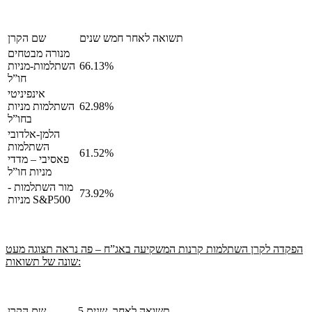
תשואה לאחר חמש שנים
שם הקרן
מנורה מבטחים
66.13%
השתלמות-מניות
חו”ל
אינפיניטי
62.98%
השתלמות מניות
בחו”ל
הלמן-אלדובי
השתלמות
61.52%
פאסיבי – מדדי
מניות חו”ל
מור השתלמות -
73.92%
מניות S&P500
הפקדה לקרן השתלמות קרנות המשקיעה באג”ח – פה נראה תצוגה מעט
שונה של תשואות:
5 תשואה לאחר שנים
שם הקרן