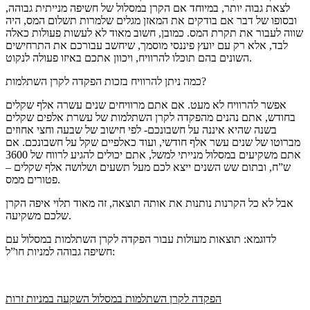
לצאת גבוה יותר, במיוחד אם הקרן במסלול של חשיפה מנייתית גבוהה,
ובסופו של דבר אם בודקים את המאזן מגלים שלמרות תשלום המס, היה
שווה לעבור את תקרת המס. כמובן, חשוב מאוד לא לעשות פעולות כאלה
לבד, אלא רק עם יועץ פיננסי מוסמך, שיחשב עבורכם את התרחישים
השונים בהם תוכלו להרוויח, ויכוון אתכם באיזו פעולה לנקוט.
כמה ניתן להרוויח בזכות הפקדה לקרן השתלמות?
אפשר להרוויח לא מעט. אם אתם מרוויחים שנים עשרה אלף שקלים
בחודש, אתם נהנים מהפקדה לקרן השתלמות של עשרת אלפים שקלים
בשנה שהיא איננה על חשבונכם- לפי חישוב של שבעה וחצי אחוזים
מברוטו של שנים עשר אלף חודשי, ועוד כאלפיים שקל על חשבונכם. אם
אתם משקיעים במסלול מנייתי למשל, אתם יכולים להגיע לרווח של 3600
ש”ח, ובתום שש השנים ייצא לכם מעל תשעים ושלושה אלף שקלים –
פטורים ממס.
אבל לא כל הקרנות נותנות את אותה תוצאה, זה מאוד תלוי איפה הקרן
שלכם משקיעה.
לדוגמא: תוצאות מעולות עבור הפקדה לקרן השתלמות במסלול עם
חשיפה גבוהה למניות חו”ל:
הפקדה לקרן השתלמות במסלול השקעה במניות זרות