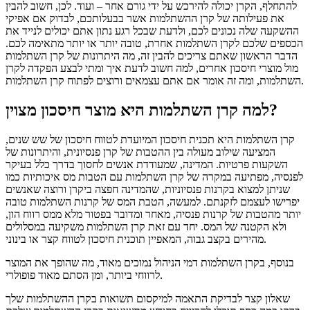
להתחלף, הקרן יכולה להירכש על ידי גורם אחר – ועוד. לכן, חשוב להבין
את פעילותה של קרן ההשתלמות אשר בבעלותכם, לבדוק אם אפיקי
ההשקעה שלה נכונים לכם, ולדעת שבכל רגע נתון אתם יכולים לנייד את
הכספים שלכם לקרן השתלמות אחרת, טובה יותר או יותר מתאימה לכם.
הדבר הראשון שאתם צריכים להבין זה, מה היתרונות של קרן השתלמות
מול מוצרי חיסכון אחרים, למה חשוב לדעת איך ומתי לבצע הפקדה לקרן
השתלמות, ומה זה אומר אם אתם עצמאים ורוצים לפתוח קרן השתלמות.
למה קרן השתלמות היא מוצר חיסכון מצוין?
קרן השתלמות היא תכנית חיסכון המיועדת לטווח חיסכון של שש שנים,
המציעה שילוב מעולה בין ההטבות של קרן פנסיונית, והיתרונות של
השקעות פרטיות. המדינה, שמעודדת אנשים לחסוך בדרך כלל בעיקר
לפנסיה, מפתיעה במקרה של קרן השתלמות עם הטבות מס איכותיות כמו
שניתן למצוא בקרנות פנסיוניות, שהמדינה חפצה ביקרן ורוצה שאנשים
יפרישו לעצמם לזקנתם. למעשה, הטבת המס של קרנות השתלמות טובה
יותר מהטבות של קרנות פנסיה, מאחר ומדובר בפטור מלא ממס רווח הון,
ולא הקטנה של המס. יחד עם זאת קרן השתלמות משקיעה במסלולים
מהירים בקצב גבוה, המאפיין תוכנית חיסכון לטווח קצר או בינוני.
בנוסף, בקרן השתלמות דמי הניהול נמוכים מאוד, מה שהופך את המוצר
לרווחי ביותר, ומן הסתם מאוד פופולרי.
שאלון קצר לבדיקת התאמה למיקסום תשואות בקרן ההשתלמות שלך