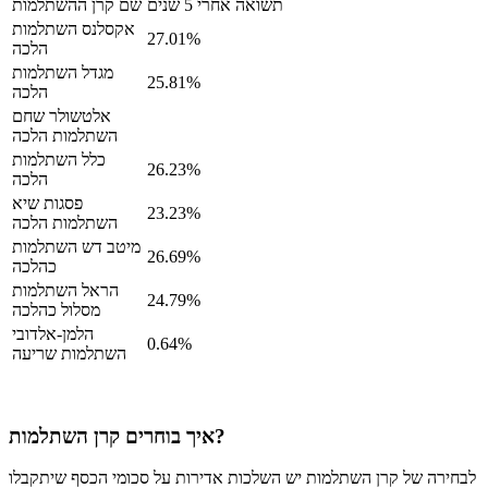
תשואה אחרי 5 שנים
שם קרן ההשתלמות
אקסלנס השתלמות
27.01%
הלכה
מגדל השתלמות
25.81%
הלכה
אלטשולר שחם
השתלמות הלכה
כלל השתלמות
26.23%
הלכה
פסגות שיא
23.23%
השתלמות הלכה
מיטב דש השתלמות
26.69%
כהלכה
הראל השתלמות
24.79%
מסלול כהלכה
הלמן-אלדובי
0.64%
השתלמות שריעה
איך בוחרים קרן השתלמות?
לבחירה של קרן השתלמות יש השלכות אדירות על סכומי הכסף שיתקבלו