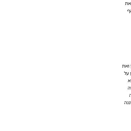
את
ה אף
 ואת
 על
א
ה
ננה