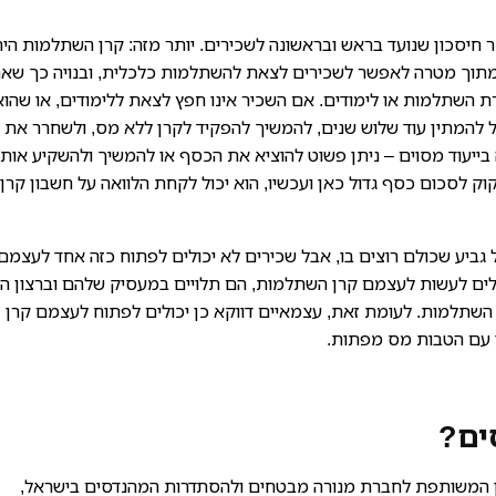
ר חיסכון שנועד בראש ובראשונה לשכירים. יותר מזה: קרן השתלמות הי
 מתוך מטרה לאפשר לשכירים לצאת להשתלמות כלכלית, ובנויה כך שאח
 השתלמות או לימודים. אם השכיר אינו חפץ לצאת ללימודים, או שהוא
ל להמתין עוד שלוש שנים, להמשיך להפקיד לקרן ללא מס, ולשחרר את
בייעוד מסוים – ניתן פשוט להוציא את הכסף או להמשיך ולהשקיע אותו
 לסכום כסף גדול כאן ועכשיו, הוא יכול לקחת הלוואה על חשבון קרן
גביע שכולם רוצים בו, אבל שכירים לא יכולים לפתוח כזה אחד לעצמם.
ולים לעשות לעצמם קרן השתלמות, הם תלויים במעסיק שלהם וברצון ה
השתלמות. לעומת זאת, עצמאיים דווקא כן יכולים לפתוח לעצמם קרן
ני עם הטבות מס מפתות.
ים?
ן המשותפת לחברת מנורה מבטחים ולהסתדרות המהנדסים בישראל,