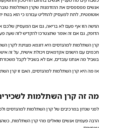
כשבודקים מה מעניין אנשים בתחום החיסכון וההשקעות
אנשים מפספסים את ההזדמנות שקרן השתלמות טובה יכו
אוטומטית, לתת למעסיק להחליט עבורנו כי הוא בטח יוד
הגישה הזו אף פעם לא בריאה, גם אם המעסיק שלכם אדם
הדופק, גם אם זה אומר שתצטרכו להקדיש לזה שעה פעם
קרן השתלמות למהנדסים היא דוגמא מצוינת לקרן הש
חכמים עם הישגים אקדמאים ויכולת אישית, על זה איש 
בשביל מה אנחנו עובדים, אם לא בשביל לקבל משכורת ט
אז מה היא קרן השתלמות למהנדסים, האם זו קרן השתל
מה זה קרן השתלמות לשכירי
לפני שנדון במרכיבים של קרן השתלמות למהנדסים ולמה 
הרבה פעמים אנשים שואלים מהי קרן השתלמות, כשהם ב
עצמאים.