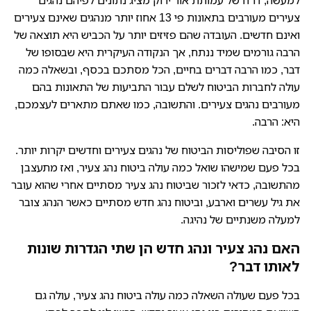
למעשה, דו”ח של עמותת אור ירוק מציג נתונים לפיהם נהגים
צעירים מעורבים בתאונות פי 13 אחוז יותר מנהגים שאינם צעירים
ואינם חדשים. העובדה שהם פזיזים יותר על הכביש היא תוצאה של
הרבה גורמים שמיד ננתח, אך הנקודה העיקרית היא שבסופו של
דבר, כמו הרבה דברים בחיים, הכל מסתכם בכסף, ובשאלה כמה
עולה לחברות הביטוח לשלם עבור התביעות של התאונות בהם
מעורבים נהגים צעירים. והתשובה, כמו שאתם מתארים לעצמכם,
היא: הרבה.
זו הסיבה שפוליסות הביטוח של נהגים צעירים וחדשים יקרות יותר.
בכל פעם שמישהו שואל כמה עולה ביטוח נהג צעיר, ואז מתעצבן
מהתשובה, כדאי לזכור שביטוח נהג צעיר מסתיים אחרי שהוא עובר
את גיל עשרים וארבע, וביטוח נהג חדש מסתיים כאשר הנהג צובר
למעלה משנתיים של נהיגה.
האם נהג צעיר ונהג חדש הן שתי הגדרות שונות
לאותו דבר?
בכל פעם שעולה השאלה כמה עולה ביטוח נהג צעיר, עולה גם