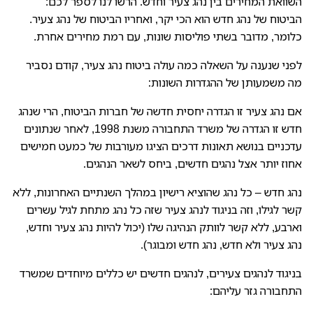
השוואת המחירים בין נהג צעיר וחדש. הרשו לנו לספר לכם:
הביטוח של נהג חדש הוא הכי יקר, ואחריו הביטוח של נהג צעיר.
כלומר, מדובר בשתי פוליסות שונות, עם רמת מחירים אחרת.
לפני שנענה על השאלה כמה עולה ביטוח נהג צעיר, קודם נסביר
מה משמעותן של ההגדרות השונות:
אם נהג צעיר זו הגדרה יחסית חדשה של חברות הביטוח, הרי שנהג
חדש זו הגדרה של משרד התחבורה משנת 1998, לאחר שנתונים
עדכניים בנושא תאונות דרכים הציגו מעורבות של כמעט חמישים
אחוז יותר אצל נהגים חדשים, ביחס לשאר הנהגים.
נהג חדש – כל נהג שהוציא רישיון במהלך השנתיים האחרונות, ללא
קשר לגילו, וזה בניגוד לנהג צעיר שזה כל נהג מתחת לגיל עשרים
וארבע, ללא קשר לוותק הנהיגה שלו (יכול להיות נהג צעיר וחדש,
נהג צעיר ולא חדש, נהג חדש ומבוגר).
בניגוד לנהגים צעירים, לנהגים חדשים יש כללים מיוחדים שמשרד
התחבורה גזר עליהם: