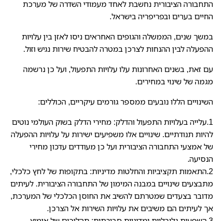
התחבורה הציבורית נחשבת לאחד מעמודי השדרה של מערכת
החיים בערים ובפריפריה בישראל.
במשך שנים, הממשלה והגופים האחראים ניסו לאזן בין עלויות
ההפעלה לבין ההנחות לצרכן במטרה להבטיח שירות נגיש וזול.
עם זאת, בשנים האחרונות עלו עלויות התפעול, ועל כן נרשמה
מגמה של שינוי במחירים.
השינויים הללו נובעים ממספר גורמים עיקריים, הכוללים:
1.עלייה בעלויות התפעול והדלק: מחירי הדלק בשוק העולמי נוטים
להיות תנודתיים. שינויים אלו משפיעים ישירות על עלויות ההפעלה
של אמצעי התחבורה הציבורית ועל כן מעודדים עדכון מחירי
הנסיעה.
2.התאמות תקציביות והחלטות מדיניות: בתקופות של לחץ כלכלי,
מתבצעים שינויים במבנה המימון של התחבורה הציבורית. לעיתים
מדובר בצעדים שמטרתם להשיב את החוסן הכלכלי של המערכת,
אך לעיתים הם משיבים את עלויות השירות אל הצרכן.
3.השפעות גלובליות ומדיניות סביבתית: תהליכים של אימוץ