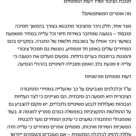
תגובת הציבור ושלל דעות המומחים
מה אומרים המשתמשים?
מצד אחד, חלק ניכר מהציבור מתבטא בצורך בהמשך תמיכה
וסבסוד – בטענה שמדובר בשירות חיוני וכל עלייה במחיר מושפעת
בשיעור ניכר אפילו על בשכבות חלשות של החברה. במקרים בהם
המחירים עולים באופן חד ומפתיע, נפגשת גם תסכול ציבורי
והפגנות ברחובות בערים גדולות. נוסעים מעלים את הטענה כי
עלייה זו פוגעת בלב האמון ומובילה לשינויים בהרגלי הנסיעה.
דעות מומחים ופרשנויות
עו”ד וכלכלנים מצביעים על כך שהעלייה במחירי התחבורה
הציבורית היא תופעה רב-סיבתית. הם מציינים כי לצד העלויות
הגבוהות שעלולות לנבוע משינויים גלובליים, יש מקום להצביע גם
על ההחלטות התקציביות בממשלה כגורם ממריץ למגמה זו. בעוד
שממנהלי התחבורה טוענים כי עדכון המחירים נועד להבטיח
המשכיות השירות ואיכותו, מומחים אחרים מזהירים כי עלייה חדה
עלולה להזיק לכלכלה המקומית – אם העובדים והעסקים יידרשו