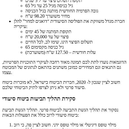
תקופת תשלום פיצוי עד ל 5 שנים
גיל כניסה מגיל 25 עד גיל 65
גובה הפרמיה החודשית מותנה בגיל הכניסה
מחיר משוערך 98.20 ש”ח
חברת מגדל משווקת את הפוליסה הסיעודית “דואגים למחר” להלן
עיקריה:
תקופת המתנה של 45 ימים
פיצוי של עד 20,000 ש”ח
תשלום הפיצוי הינו, שימו לב, לכל החיים
גיל כניסה מקסימום 65
עלות חודשית – 127.50 ש”ח (משוערכת)
הדוגמאות נועדו לתת לכם תמונה מאוד רחבה לעיקרי התוכניות הפרטיות,
גם התנאים וגם המחירים כמובן משתנים בהתאם לנתונים של המבוטח
עצמו.
חשוב לציין שנכון ל- 2020, חברות הביטוח בישראל, לא מוכרות ביטוח
סיעוד פרטי ולא ניתן לצרפו לתיק הביטוחי שלכם.
סקירת תהליך תביעות ביטוח סיעודי
נסקור את תהליך הגשת התביעה לביטוח פרטי. תהליך הגשת תביעת
ביטוח סיעודי לרוב כולל את הפעולות הבאות:
מילוי טופס דיגיטלי או מילוי טופס ידני. חשוב לציין פה, כי רוב