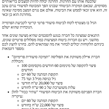
שלבטח אותו עם החרגות. החרגה יכולה להיות למצבים בריאותיים
מסוימים, שבאם המקרה הביטוחי שבגינו הפך המבוטח לסיעודי נגרם עקב
זה, הוא אינו זכאי לממש את הביטוח, אולם אם נגרם המצב מסיבה שאינה
מוחרגת הוא כן זכאי.
הגיל בו מצטרף לקוח לביטוח סיעודי פרטי קריטי לקביעת הפרמייה
הנוכחית שהוא ישלם.
התנאים שמציגה כל חברה בנוגע להסכמים שהיא מציעה שונים אחד
מהשני. ויש גם חברות ביטוח המציעות כמה מסלולים פרטיים שונים,
ביניהם הלקוחות יכולים לבחור את מה שמתאים להם. בחרנו להציג לכם
מספר דוגמאות:
חברת איילון משווקת את הפוליסה “תמיכה סיעודית פרימיום”
הכוללת:
פיצוי לתקופה של מינימום 60 חודשים מקסימום 100
חודשים
תקופת המתנה של 60 יום
גיל כניסה מגיל 3 ועד 75
פיצוי של 20,000 ש”ח חודשי
עלות משוערכת של כ 90 ש”ח לחודש
חברת הפניקס משווקת את הביטוח הסיעודי “עתיר כבוד” להלן
עיקריה:
תקופת המתנה של 60 יום
פיצוי של 22,000 ש”ח בחודש