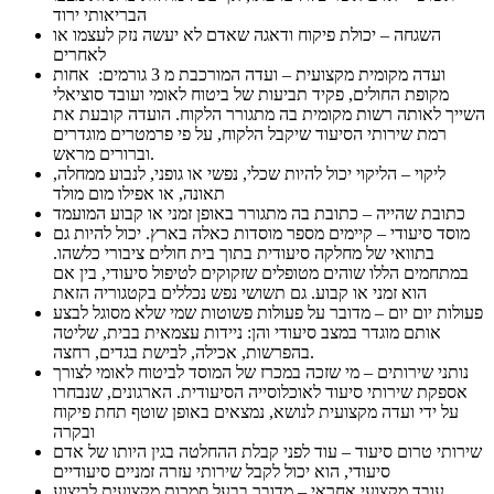
הבריאותי ירוד
השגחה – יכולת פיקוח ודאגה שאדם לא יעשה נזק לעצמו או
לאחרים
ועדה מקומית מקצועית – ועדה המורכבת מ 3 גורמים: אחות
מקופת החולים, פקיד תביעות של ביטוח לאומי ועובד סוציאלי
השייך לאותה רשות מקומית בה מתגורר הלקוח. הועדה קובעת את
רמת שירותי הסיעוד שיקבל הלקוח, על פי פרמטרים מוגדרים
וברורים מראש.
ליקוי – הליקוי יכול להיות שכלי, נפשי או גופני, לנבוע ממחלה,
תאונה, או אפילו מום מולד
כתובת שהייה – כתובת בה מתגורר באופן זמני או קבוע המועמד
מוסד סיעודי – קיימים מספר מוסדות כאלה בארץ. יכול להיות גם
בתוואי של מחלקה סיעודית בתוך בית חולים ציבורי כלשהו.
במתחמים הללו שוהים מטופלים שזקוקים לטיפול סיעודי, בין אם
הוא זמני או קבוע. גם תשושי נפש נכללים בקטגוריה הזאת
פעולות יום יום – מדובר על פעולות פשוטות שמי שלא מסוגל לבצע
אותם מוגדר במצב סיעודי והן: ניידות עצמאית בבית, שליטה
בהפרשות, אכילה, לבישת בגדים, רחצה.
נותני שירותים – מי שזכה במכרז של המוסד לביטוח לאומי לצורך
אספקת שירותי סיעוד לאוכלוסייה הסיעודית. הארגונים, שנבחרו
על ידי ועדה מקצועית לנושא, נמצאים באופן שוטף תחת פיקוח
ובקרה
שירותי טרום סיעוד – עוד לפני קבלת ההחלטה בגין היותו של אדם
סיעודי, הוא יכול לקבל שירותי עזרה זמניים סיעודיים
עובד מקצועי אחראי – מדובר בבעל סמכות מקצועית לביצוע