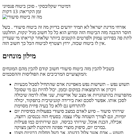
דמיטרי שקלובסקי
- סוכן ביטוח פנסיוני
זמן הקריאה: 13 דקות
אזרחי מדינת ישראל לא תמיד יודעים בדיוק מה זה ביטוח סיעודי . בשל
חוסר ההבנה מזה הביטוח הזה ומדוע הוא כל כל חשוב מגיל ינקות, החלטנו
לתת פה בפירוט עמוק ולפרטים הקטנים ביותר שלאחר קריאתו מי שעדיין
אין לו ביטוח שכזה, ירוץ ויצטרף לביטוח הכל כך חשוב הזה.
מילון מונחים
בשביל להבין מזה ביטוח סיעודי חשוב קודם להבין מהם המונחים
המקצועיים המרכיבים את הפוליסות וההסכמים:
תשוש נפש – תשישות נפש מאפיינת אדם שהתחיל לסבול מבעיות
זיכרון או התמצאות במקום ובזמן. יכול להיות גם מי שסובל
מהפרעות בהתנהגויות או מצב של אדישות, שני אלה לרמה שיכולה
לסכן אותו. אפשר לסכם זאת בירידה קוגניטיבית בתפקוד, יכולה
להתרחש גם ללא כל בעיה פיזית מסוימת
שירותי סיעוד – סיוע לאדם במצב סיעודי בפעולות בסיסיות יום
יומיות, וגם לצורך השגחה עליו עצמו. בסעיף הזה נכנסים: רחצה,
אכילה, הכנת אוכל, שירותי כביסה, וגם שירותים כמו פעילות
במרכז יום, סיפוק מוצרי ספיגה והתקנת לחצן מצוקה.
תשוש – אדם אשר צלול בדעתו, אך בשל מחלות כרוניות מצבו