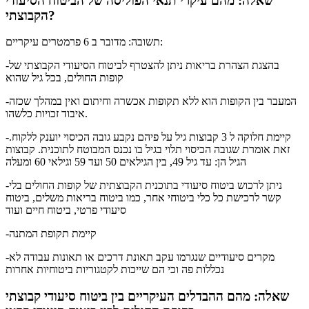
שאלה: מהם עיקרי תנאי הפוליסה של הביטוח הסיעודי
הקבוצתי?
תשובה: מדובר ב 6 פרמטרים עיקריים:
-בהצגת הצהרת בריאות ניתן להצטרף לביטוח הסיעודי הקבוצתי של
קופות החולים, בכל גיל שהוא
-המעבר בין הקופות הוא ללא תקופות אכשרה וחיתום ואין במהלך שכזה
איבוד זכויות כלשהו.
-קיימת חלוקה ל 3 קבוצות גיל על פיהם נקבע גובה הכיסוי יוענק ללקוח.
זאת אומרת שגובה הכיסוי תלוי בגיל בו נכנס המבוטח לתוכנית. קבוצות
הגיל הן: עד גיל 49, בין הגילאים 50 ועד 59 וגילאי 60 ומעלה
-ניתן לרכוש ביטוח סיעודי בתוכנית הקבוצתית של קופות החולים בלי
קשר לרכישת כל כלי ביטוחי אחר, כמו ביטוח בריאות משלים, ביטוח
סיעודי פרטי, ביטוח חיים ועוד
-קיימת תקופת המתנה
-מקרים סיעודיים שנגרמו עקב תאונת דרכים או תאונות עבודה לא
נכללות פה וכי הם שייכות לקטגוריות ביטוחיות אחרות
שאלה: מהם ההבדלים העיקריים בין ביטוח סיעודי קבוצתי