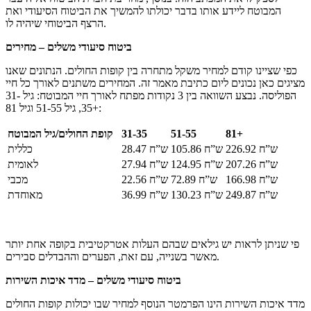
המבוטח ליידע אותו בדבר יכולתו להמשיך את הביטוח הסיעודי ואת
הרצף הביטוחי שיהיה לו.
ביטוח סיעודי משלים – מחירים
כפי שציינו קודם למחיר משקל מתחרה בין קופות החולים. הנתונים שאנו
מציגים כאן נכונים ליום כתיבת מאמר זה. המחירים משתנים לאורך כל חיי
הפוליסה. נבצע השוואה בין 3 נקודות מפתח לאורך חיי המבוטח: גיל 31-
35, גיל 51-55 וגיל 81+:
81+
51-55
31-35
קופת החולים/גיל המבוטח
226.92 ש”ח
105.86 ש”ח
28.47 ש”ח
כללית
207.26 ש”ח
124.95 ש”ח
27.94 ש”ח
לאומית
166.98 ש”ח
72.89 ש”ח
22.56 ש”ח
מכבי
249.87 ש”ח
130.23 ש”ח
36.99 ש”ח
מאוחדת
פי שניתן לראות יש גילאים שבהם העלות אטרקטיבית בקופה אחת יותר
מאשר בשנייה, עם זאת, הפערים וההבדלים סבירים.
ביטוח סיעודי משלים – מדד איכות השירות
מדד איכות השירות הינו הפרמטר הנוסף למחיר שבו יכולות קופות החולים