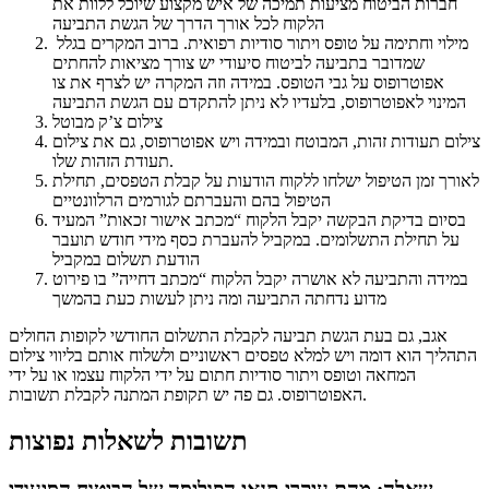
חברות הביטוח מציעות תמיכה של איש מקצוע שיוכל ללוות את
הלקוח לכל אורך הדרך של הגשת התביעה
מילוי וחתימה על טופס ויתור סודיות רפואית. ברוב המקרים בגלל
שמדובר בתביעה לביטוח סיעודי יש צורך מציאות להחתים
אפוטרופוס על גבי הטופס. במידה וזה המקרה יש לצרף את צו
המינוי לאפוטרופוס, בלעדיו לא ניתן להתקדם עם הגשת התביעה
צילום צ’ק מבוטל
צילום תעודות זהות, המבוטח ובמידה ויש אפוטרופוס, גם את צילום
תעודת הזהות שלו.
לאורך זמן הטיפול ישלחו ללקוח הודעות על קבלת הטפסים, תחילת
הטיפול בהם והעברתם לגורמים הרלוונטיים
בסיום בדיקת הבקשה יקבל הלקוח “מכתב אישור זכאות” המעיד
על תחילת התשלומים. במקביל להעברת כסף מידי חודש תועבר
הודעת תשלום במקביל
במידה והתביעה לא אושרה יקבל הלקוח “מכתב דחייה” בו פירוט
מדוע נדחתה התביעה ומה ניתן לעשות כעת בהמשך
אגב, גם בעת הגשת תביעה לקבלת התשלום החודשי לקופות החולים
התהליך הוא דומה ויש למלא טפסים ראשוניים ולשלוח אותם בליווי צילום
המחאה וטופס ויתור סודיות חתום על ידי הלקוח עצמו או על ידי
האפוטרופוס. גם פה יש תקופת המתנה לקבלת תשובות.
תשובות לשאלות נפוצות