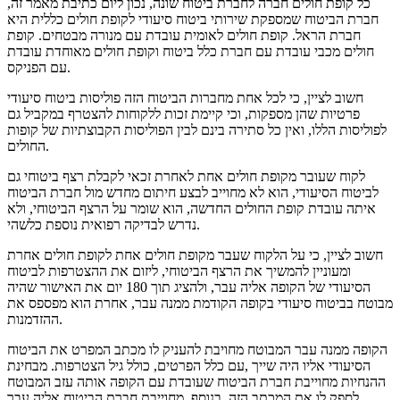
כל קופת חולים חברה לחברת ביטוח שונה, נכון ליום כתיבת מאמר זה,
חברת הביטוח שמספקת שירותי ביטוח סיעודי לקופת חולים כללית היא
חברת הראל. קופת חולים לאומית עובדת עם מנורה מבטחים. קופת
חולים מכבי עובדת עם חברת כלל ביטוח וקופת חולים מאוחדת עובדת
עם הפניקס.
חשוב לציין, כי לכל אחת מחברות הביטוח הזה פוליסות ביטוח סיעודי
פרטיות שהן מספקות, וכי קיימת זכות ללקוחות להצטרף במקביל גם
לפוליסות הללו, ואין כל סתירה בינם לבין הפוליסות הקבוצתיות של קופות
החולים.
לקוח שעובר מקופת חולים אחת לאחרת זכאי לקבלת רצף ביטוחי גם
לביטוח הסיעודי, הוא לא מחוייב לבצע חיתום מחדש מול חברת הביטוח
איתה עובדת קופת החולים החדשה, הוא שומר על הרצף הביטוחי, ולא
נדרש לבדיקה רפואית נוספת כלשהי.
חשוב לציין, כי על הלקוח שעבר מקופת חולים אחת לקופת חולים אחרת
ומעוניין להמשיך את הרצף הביטוחי, ליזום את ההצטרפות לביטוח
הסיעודי של הקופה אליה עבר, ולהציג תוך 180 יום את האישור שהיה
מבוטח בביטוח סיעודי בקופה הקודמת ממנה עבר, אחרת הוא מפספס את
ההזדמנות.
הקופה ממנה עבר המבוטח מחויבת להעניק לו מכתב המפרט את הביטוח
הסיעודי אליו היה שייך ,עם כלל הפרטים, כולל גיל הצטרפות. מבחינת
ההנחיות מחוייבת חברת הביטוח שעובדת עם הקופה אותה עזב המבוטח
לספק לו את המכתב הזה. בנוסף, מחוייבת חברת הביטוח אליה עבר