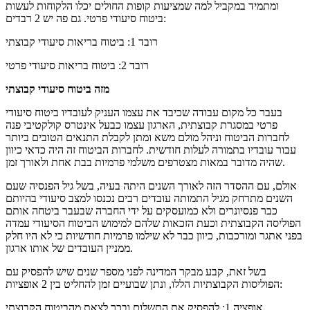
ומתמיד במקביל למה שמציעות קופות החולים יכלו הלקוחות לעשות
ביטוח סיעודי פרטי. גם פה יש 2 רבדים:
רובד 1: ביטוח בריאות סיעודי קבוצתי
רובד 2: ביטוח בריאות סיעודי פרטי
מזה ביטוח סיעודי קבוצתי
בעבר כל מקום עבודה שכיבד את עצמו העניק לעובדיו ביטוח סיעודי
פרטי במסגרת קבוצתית, הארגון עצמו כבעל אינטרס קולקטיבי פנה
לחברות הביטוח וניהל מולם משא ומתן לקבלת התנאים הטובים ביותר
עבור עובדיו בתמורה לעלות חודשית. לחברות הביטוח זה היה כדאי כיוון
שהיה מדובר במאות מצטרפים משלמי פרמיות בבת אחת ולאורך זמן.
אולם, עם ההסדר הזה לאורך השנים היתה בעיה, בשל גיל הפנסיה שעם
השנים מתרחק מגיל התמותה עובדים רבים נכנסו למצב סיעודי בהיותם
כבר פנסיונרים ולא כמועסקים על ידי החברה שבעבר ביטחה אותם
הפוליסה הקבוצתית וכעת הזכאות שלהם למימוש הביטוח הסיעודי עמדה
בפני אתגר ומורכבות, כיוון כבר לא שילמו פרמיות חודשיות כי לא היו חלק
ממניין העובדים של אותו ארגון.
בשל זאת, קבע מבקר המדינה לפני מספר שנים שיש להפסיק עם
הפוליסות הקבוצתיות הללו, ונתן שבועיים זמן להחליט בין 2 אופציות:
אופציה 1: להפסיק את התשלום ובכך לצאת מהביטוח הקבוצתי