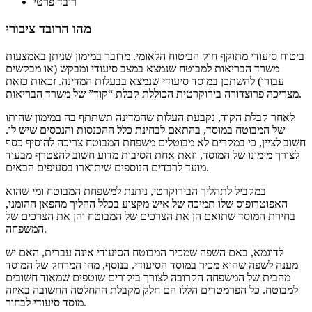
רובד פרטי
מהו הרובד ציבורי
ביטוח סיעודי מתוקף חוק הביטוח הלאומי. מדובר במימון שניתן באמצעות
משרד הבריאות למבוטח שנמצא במצב סיעודי ומבקש (או מבקשים
עבורו) להשתכן במוסד סיעודי שנמצא בבעלות המדינה. זכאות כזאת
מצריכה פרוצדורה בירוקרטית הכוללת קבלת “קוד” של משרד הבריאות.
לאחר קבלת הקוד, נקבעת העלות שהמדינה תשתתף בה במימון שהותו
של המבוטח במוסד, בהתאם לבחינת כלל ההכנסות והנכסים שיש לו.
חשוב לציין, כי במקרים לא מבוטלים משפחת המבוטח צריכה להוסיף כסף
לצורך מימונו של המוסד, וזאת אחת הסיבות מדוע חשוב להצטרף מבעוד
מועד לרבדים הנוספים שיתוארו בסעיפים הבאים.
במקביל לתהליך הבירוקרטי, ניתנת למשפחת המבוטח ומי שהוא
האפוטרופוס שלו תמיכה של איש מקצוע בכלל ההליך מהפאן ההומני,
בחירת המוסד שתואם הן את הצרכים של המבוטח והן את הצרכים של
המשפחה.
לדוגמא, באם השפה שמכיר המבוטח הסיעודי אינה עברית, האם יש
מענה לשפה שהוא מכיר במוסד הסיעודי. בנוסף, מהו המרחק של המוסד
מהבית של המשפחה הקרובה לצורך ביקורים שוטפים שמאוד חשובים
למבוטח. כל הפרמטרים הללו הם חלק מקבלת ההחלטה החשובה באיזה
מוסד סיעודי לבחור.