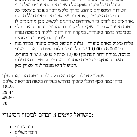
פעולות של פיקוח שוטף על השירותים הסיעודיים ועל נותני
השירות המספקים אותם. בדרך כלל מדובר בעובד סוציאלי של
הרשות המקומית, או אחות של שירותי בריאות כללית. הם
אחראים גם לוודא כי השירותים שניתנים לקשיש אכן מותאמים לו.
ביטוח סיעודי – ביטוח שקיים למקרה בו המבוטח יהפוך להיות תלוי
בסביבתו ברמה סיעודית. במקרה הזה תינתן ללקוח המבוטח עזרה
לצורך התקיימותו היומיומית.
עלות טיפול באדם סיעודי – עלות הטיפול באדם סיעודי בביתו נעה
בין 8,000 ל 10,000 ש”ח לחודש. עלות הטיפול באדם סיעודי
במוסד, גבוהה יותר ונעה בין 12,000 ש”ח ל 25,000 ש”ח בחודש.
חשוב להוסיף כי קיימים מוסדות סיעודיים פרטיים בהם עלות
הטיפול היא מעבר למה שצויין כאן.
שאלון קצר לבדיקת זכאות להזולה בביטוח הבריאות שלך
בדקו כמה כסף תוכלו לחסוך בחודש בעליות ביטוח הבריאות שלכם
18-28
29-44
45-69
70+
בישראל קיימים 3 רבדים לביטוח הסיעודי:
רובד ציבורי
רובד משלים