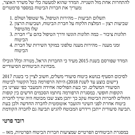
להתחרות אחת מול השנייה. המדד שהוא למעשה כלי של משרד האוצר,
מעריך את חברות הביטוח במספר פרמטרים:
תשלום תביעות – מהירות הטיפול, % שטופל ושולם
שביעות רצון – המלצת הלקוח על חברת הביטוח, ושביעות הרצון
שלו מהטיפול
תלונות ציבור – כמה תלונות הוגשו ודרך הטיפול בהם ע”י חברת
הביטוח
זמני מענה – מהירות מענה טלפוני במוקד השירות של חברת
הביטוח
המדד שפורסם בשנת 2015 מעיד כי החברות הראל, מנורה וכלל הובילו
מבחינת הביטוחים הסיעודיים.
לסיכום הסעיף בנושא ביטוח סיעודי משלים, חשוב לציין כי בשנת 2017
(יישום בוצע עד לשנת 2018) היתה הרפורמה בכל הקשור לביטוח
הסיעודי המשלים. וכי כעת הפוליסה אחידה והמעבר כפי שציינו בין
הקופות חופשי. במסגרת הרפורמה נחתמו הסכמים חדשים בין קופות
החולים לחברות הביטוח עקב כך יתכן מצב שבו מבוטח היה שייך לחברת
ביטוח אחרת לפני השינוי והועבר אוטומטית לחברה החדשה ולכן בעת
תביעה סיעודית ייתכן ויידרש המבוטח להגיש תביעה גם לחברה הקודמת.
רובד פרטי
– במסגרת הביטוחים הפרטיים שמציעות חברות הביטוח הפרטיות, מאז