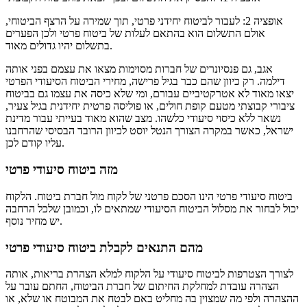
אופציה 2: לעבור לביטוח יחידני פרטי, תוך שמירה על הרצף הביטוחי,
אולם התשלום הוא בהתאם לעלות של ביטוח פרטי ולכן הפערים
בתשלום יהיו גדולים מאוד.
אגב, גם פנסיונרים של חברות מסוימות מצאו את עצמם בפני אותה
דילמה. רק כיוון שהם כבר בגיל פרישה, מחירי הביטוח הסיעודי הפרטי
יצאו מאוד לא אטרקטיביים עבורם, ומי שלא כיסה את עצמו גם בביטוח
ציבורי קבוצתי מטעם קופת חולים, או פוליסה פרטית יחידנית בגיל צעיר,
נשאר ללא כיסוי סיעודי כלשהו. מצב שהוא מאוד בעייתי עבור מדינת
ישראל, כאשר במקרה הצורך הנטל יוסט לכיוון הרובד הבסיסי שהרחבנו
עליו קודם לכן.
מזה ביטוח סיעודי פרטי
ביטוח סיעודי פרטי הינו הסכם פרטני של לקוח מול חברת ביטוח. הלקוח
יכול לבחור את מסלול הביטוח הסיעודי שמתאים לו, וכמובן שלכל הרחבה
יש מחיר נוסף.
מהם התנאים לקבלת ביטוח סיעודי פרטי
לצורך הצטרפות לביטוח סיעודי על הלקוח למלא הצהרת בריאות, אותה
הצהרה עובדת למחלקת החיתום של חברת הביטוח, החתם עובר על
ההצהרה ולפי מה שמצוין בה מחליט באם לבטח את המבוטח או שלא, או