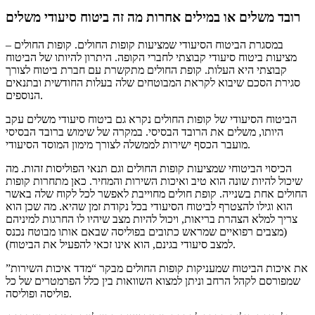
רובד משלים או במילים אחרות מה זה ביטוח סיעודי משלים
– במסגרת הביטוח הסיעודי שמציעות קופות החולים. קופות החולים
מציעות ביטוח סיעודי קבוצתי לחברי הקופה. היתרון להיותו של הביטוח
קבוצתי היא העלות. קופת החולים מתקשרת עם חברת ביטוח לצורך
סגירת הסכם שיבוא לקראת המבוטחים שלה בעלות החודשית ובתנאים
הנוספים.
הביטוח הסיעודי של קופות החולים נקרא גם ביטוח סיעודי משלים עקב
היותו, משלים את הרובד הבסיסי. במקרה של שימוש ברובד הבסיסי
מועבר הכסף ישירות לממשלה לצורך מימון המוסד הסיעודי.
הכיסוי הביטוחי שמציעות קופות החולים וגם תנאי הפוליסות זהות. מה
שיכול להיות שונה הוא טיב ואיכות השירות והמחיר. כאן מתחרות קופות
החולים אחת בשנייה. קופת חולים מחוייבת לאפשר לכל לקוח שלה באשר
הוא וגילו להצטרף לביטוח הסיעודי בכל נקודת זמן שהיא. מה שכן הוא
צריך למלא הצהרת בריאות, ויכול להיות מצב שיהיו לו החרגות למיניהם
(מצבים רפואיים שמראש כתובים בפוליסה שבאם אותו מבוטח נכנס
למצב סיעודי בגינם, הוא אינו זכאי להפעיל את הביטוח).
את איכות הביטוח שמעניקות קופות החולים מבקר “מדד איכות השירות”
שמפורסם לקהל הרחב וניתן למצוא השוואות בין כלל הפרמטרים של כל
פוליסה ופוליסה.