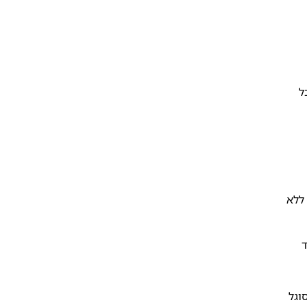
ל
ללא
ד
וגל