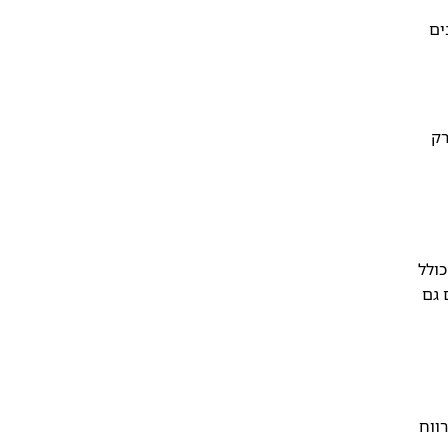
ים
רק
ובד. הסך הכולל
 גם
הישראלי, צריכים להפקיד 12.55% מסך הרווח