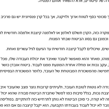
ה של פיטורים, אלא להשאיר אותם לפנסיה.
כומי כסף לטווח ארוך ולזיקנה, אך בכל קרן פנסיונית יש גם מרכיב
במקרה כזה, הקרן תשלם לאלמן או לאלמנה קיצבת אלמנ/ה חודשית לכ
וכמובן גם בסוג הביטוח שבחר המנוח.
רשים, שיכולים לקבל קיצבה חודשית עד הגיעם לגיל עשרים ואחת.
כמוהו, מאחר והוא מאפשר לעובד שאיבד את יכולת העבודה שלו, מכל
עקב נכות או מחלה אחרת המונעת ממנו לעבוד. ביטוח אובדן כושר
 וחמישה מהמשכורת המבוטחת של העובד, כלומר המשכורת הבסיסית 
ה לא נוטות לטובת העובד, ולעיתים קרובות נוצר מצב שהעובד איב
יצבת נכות, בגלל סיבות כמו למשל שחברת הביטוח סבורה שהוא יכול
 לא קורה, כי סוכן הביטוח לא נותן לתרחיש כזה להתקיים. בפוליסה
ד לא יכול לעבוד בעבודתו הקבועה, הוא יקבל קיצבה גם אם הוא מס