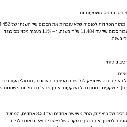
תי הטבות מס משמעותיות:
עד סוף שנת 2021 הטבת המס היא בגובה של 16.5%, מתוך הפקדות לפנסיה שלא עוברות 
שקלים. הטבת המס הזו כוללת 5.5% עבור זיכוי מס בעבור סכום של עד 11,484 ש”ח בשנה, ו – 11% בעבור ניכוי מס כנגד
יב ביטוחי:
איים
 באמת, כזה שיספיק לכל שנות הפנסיה הארוכות, תגמולי העובדים
) מושקעים במגוון גדול השקעות, אותן מנהלים במידות משתנות ש
לא כל ההפקדות מיועדות נטו לקופת הפנסיה. ישנו גם רכיב של פיצויים, החל משישה אחוזים ועד 8.33 אחוזים, המיועד
מפתה למשוך את הכסף במקרה של פיטורים ואי וודאות כלכלית