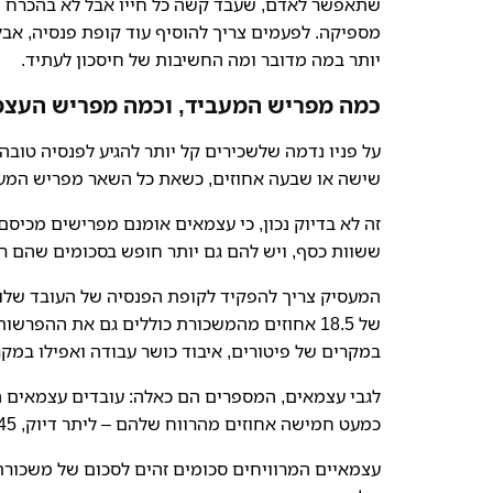
שתאפשר לאדם, שעבד קשה כל חייו אבל לא בהכרח הצל
מספיקה. לפעמים צריך להוסיף עוד קופת פנסיה, אבל
יותר במה מדובר ומה החשיבות של חיסכון לעתיד.
כמה מפריש המעביד, וכמה מפריש העצמ
על פניו נדמה שלשכירים קל יותר להגיע לפנסיה טוב
שישה או שבעה אחוזים, כשאת כל השאר מפריש המע
זה לא בדיוק נכון, כי עצמאים אומנם מפרישים מכיס
ששוות כסף, ויש להם גם יותר חופש בסכומים שהם ר
של 18.5 אחוזים מהמשכורת כוללים גם את ההפרש
במקרים של פיטורים, איבוד כושר עבודה ואפילו במק
לגבי עצמאים, המספרים הם כאלה: עובדים עצמאים 
כמעט חמישה אחוזים מהרווח שלהם – ליתר דיוק, 4.45 אחוז.