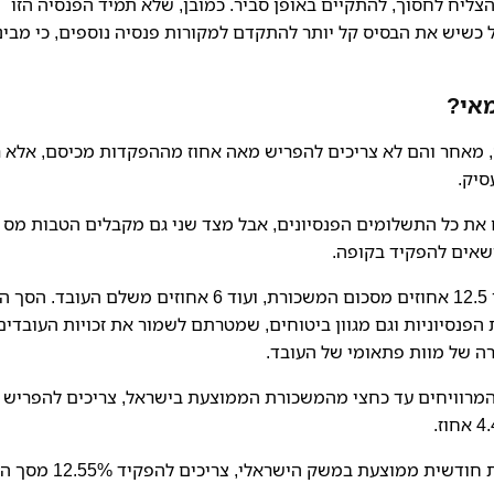
יח לחסוך, להתקיים באופן סביר. כמובן, שלא תמיד הפנסיה הזו
 כשיש את הבסיס קל יותר להתקדם למקורות פנסיה נוספים, כי מבינ
אי?
ה, מאחר והם לא צריכים להפריש מאה אחוז מההפקדות מכיסם, אלא 
סיק.
ם את כל התשלומים הפנסיונים, אבל מצד שני גם מקבלים הטבות מס
שאים להפקיד בקופה.
המעסיק צריך להפקיד לקופת הפנסיה של העובד שלו 12.5 אחוזים מסכום המשכורת, ועוד 6 אחוזים משלם הע
ות הפנסיוניות וגם מגוון ביטוחים, שמטרתם לשמור את זכויות העובדים
רה של מוות פתאומי של העובד.
המרוויחים עד כחצי מהמשכורת הממוצעת בישראל, צריכים להפריש
עצמאיים המרוויחים סכומים זהים לסכום של משכורת חודשית ממוצעת במשק 