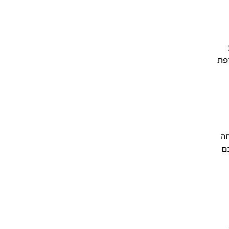
פת
חה
ם