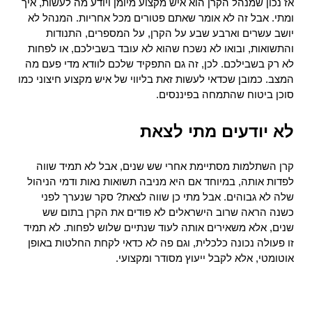
אז נכון שמנהל הקרן הוא איש מקצוע מיומן ויודע מה לעשות, איך 
ומתי. אבל זה לא אומר שאתם פטורים מכל אחריות. המנהל לא 
יושב עשרים וארבע שבע על הקרן, על המספרים, התנודות 
והתשואות, ובואו לא נשכח שהוא לא עובד בשבילכם, או לפחות 
לא רק בשבילכם. לכן, זה גם התפקיד שלכם לוודא מדי פעם מה 
המצב. כמובן שכדאי לעשות זאת בליווי של איש מקצוע חיצוני כמו 
סוכן ביטוח שהתמחה בפיננסים. 
לא יודעים מתי לצאת
קרן השתלמות מסתיימת אחרי שש שנים, אבל לא תמיד שווה 
לפדות אותה, במיוחד אם היא מניבה תשואות נאות ודמי הניהול 
שלה לא גבוהים. אבל מתי כן שווה לצאת? סקר שנערך לפני 
כשנה הראה שרוב הישראלים לא פודים את הקרן בתום שש 
שנים, אלא משאירים אותה לעוד שנתיים שלוש לפחות. לא תמיד 
זו פעולה נכונה כלכלית, וגם פה לא כדאי לקחת החלטות באופן 
אוטומטי, אלא לקבל ייעוץ מסודר ומקצועי.