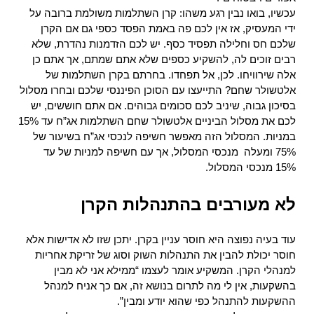
עכשיו, בואו נבין רגע משהו: קרן השתלמות משולמת ברובה על 
ידי המעסיק, אז אין לכם פה באמת הפסד כספי גם אם הקרן 
שלכם חס וחלילה תפסיד כסף. יש לכם הזדמנות נהדרת, שלא 
רבים זוכים לה, להשקיע כספים שלא אתם שמתם, אך אתם כן 
אלה שירוויחו. לכן, אל תפחדו. בחרתם בקרן השתלמות של 
אלטשולר שחם? התייעצו עם הסוכן הפיננסי שלכם ובחרו מסלול 
בסיכון גבוה, שיניב לכם סכומים גבוהים. אם אתם חוששים, יש 
לכם את מסלול הביניים אלטשולר שחם השתלמות אג”ח עד 15% 
במניות. המסלול הזה מאפשר חשיפה לנכסי אג”ח בשיעור של 
75% ומעלה  מנכסי המסלול, אך עם חשיפה למניות של עד  
15% מנכסי המסלול.
לא מעורבים בהתנהלות הקרן
עוד בעיה נפוצה היא חוסר עניין בקרן. יתכן שזו לא אדישות אלא 
חוסר יכולת להבין את התנהלות השוק וסוג של זריקת אחריות 
למנהלי הקרן. המשקיע אומר לעצמו “ממילא אני לא מבין 
בהשקעות, אין לי מה לתרום בנושא זה, אם כך אניח למנהל 
ההשקעות להתנהל כפי שהוא יודע ומבין”.