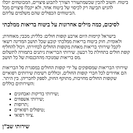
ביטוח. חשוב להבין שכשמתעורר הצורך לתבוע פיצויים, המבוטחים יוכלו
להגיש תביעה רק לכיסוי של ביטוח אחד, ולא יקבלו פיצויים מכל
הביטוחים הכפולים שהם משלמים עליהם.
לסיכום, כמה מילים אחרונות על ביטוח בריאות ממלכתי
בישראל קיימות היום ארבע קופות חולים: כללית; מכבי; מאוחדת;
ולאומית. חוק ביטוח בריאות ממלכתי קובע שכל תושב המדינה רשאי
לקבל שירותי בריאות מאחת מקופות החולים לבחירתו, ויכול להחליף
קופת חולים בתחילת כל רבעון. שירותי הבריאות ניתנים בתמורה לתשלום
מס בריאות שמנוכה מההכנסות של כל תושב.
שירותי הבריאות שמסופקים על ידי קופות החולים במסגרת סל הבריאות
הם אחידים לכל חברי קופות החולים, וכוללים רשימת שירותים רפואיים
שקופות החולים מחויבות, מתוקף החוק, לספק לחבריהן. בין היתר.
השירותים כוללים:
שירותי בדיקות ואבחונים;
שירותי אשפוזים;
תרופות;
טיפולים רפואיים;
ציוד רפואי.
שירותי שב”ן