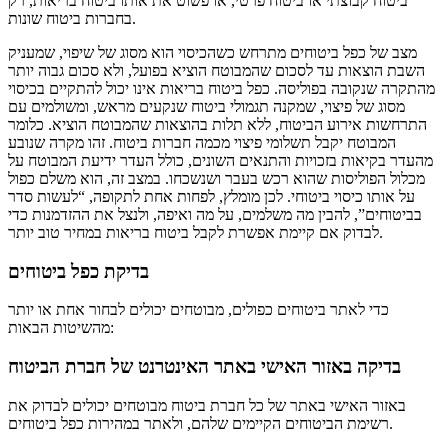
ביטוח קבוצתי או ביטוח פרטי, או פשוט את אותו ביטוח בריאות, רק
בחברות ביטוח שונות.
מצב של כפל ביטוחים מתרחש כשהכיסוי הוא מסוג של שיפוי, שמעניק
השבת הוצאות עד לסכום שהמבוטח הוציא בפועל, ולא סכום גבוה יותר
מהתקרה שנקובה בפוליסה. כפל ביטוח בריאות אינו יכול להתקיים בכיסוי
מסוג של פיצוי, שמקנה תגמולי ביטוח שנקעים מראש, ומשולמים עם
התרחשות אירוע הביטוח, ללא תלות בהוצאות שהמבוטח הוציא. כלומר
המבוטח יקבל תשלומי פיצוי מכמה חברות ביטוח. זהו מקרה שנובע
מהעדר בקיאות בזכויות והתנאים השונים, כולל העדר ידיעת המבוטח על
מכלול הפוליסות שהוא רכש בעבר ושנשכחו. במצב זה, הוא משלם כפול
על אותו כיסוי ביטוחי. לכן מומלץ, לפחות אחת לתקופה, “לעשות סדר
בביטוחים”, להבין מה משלמים, על מה ואיפה, ולנצל את ההזדמנות כדי
לבדוק אם קיימת אפשרת לקבל ביטוח בריאות במחיר טוב יותר.
בדיקת כפל ביטוחים
כדי לאתר ביטוחים כפולים, מבוטחים יכולים לבחור אחת או יותר
מהשיטות הבאות:
בדיקה באזור האישי באתר האינטרנט של חברת הביטוח
באזור האישי באתר של כל חברת ביטוח מבוטחים יכולים לבדוק את
רשימת הביטוחים הקיימים שלהם, ולאתר במהירות כפל ביטוחים.