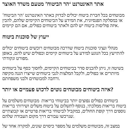
אתר האינטרנט ‘הר הביטוח’ מטעם משרד האוצר
מבוטחים בכל חברת ביטוח יכולים לבדוק באתר האינטרנט ‘הר הביטוח’
או במסלקה הפנסיונית, את המידע על הביטוחים הקיימים שלהם, להבין
איזה פוליסות ביטוח יש להם ולאתר ביטוחים כפולים, אם הם קיימים.
ייעוץ של סוכנות ביטוח
מנהלי ונציגי סוכנות ביטוח שדרכה מבוטחים רוכשים ביטוחים יכולים
להתייעץ בכל הנוגע למידע על ביטוחים קיימים וכפולים שיש להם, באופן
מפורט ונקודתי.
בשיטה זו, ניתן להכניס סדר בביטוחים הקיימים, לחסוך כסף על ביטוחים
מיותרים או כפולים, ולקבל המלצות לגבי ביטוחים שייצרו הגנה מקיפה
ורחבה למבוטחים ולבני משפחתם.
איזה ביטוחים מבוטחים נוטים לרכוש פעמיים או יותר?
ביטוחים כפולים נפוצים יותר בביטוחי בריאות מבוטחים משלמים על
ביטוח בריאות ממלכתי, בנוסף לתשלום על ביטוח משלים ושירותי בריאות
נוספים דרך קופת החולים, במקביל לביטוחי בריאות פרטיים או קבוצתיים
שנרכשו עבורם דרך מקום העבודה שלהם.
במצב זה, מבוטחים משלמים על מספר כיסוים שונים, למקרה אחד של