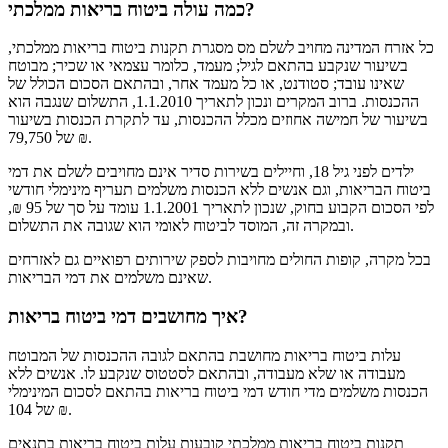
כמה עולה ביטוח בריאות ממלכתי?
כל אזרח המדינה מחויב לשלם מס מסגרת תקנות ביטוח בריאות ממלכתי,
בשיעור שנקבע בהתאם לגיל; מעמד, כלומר עצמאי או שכיר; מבוטח
שאינו עובד; סטודנט, או כל מעמד אחר, ובהתאם הסכום הכולל של
ההכנסות. ברוב המקרים ונכון לתאריך 1.1.2010, התשלום שנגבה הוא
בשיעור של חמישה אחוזים מכלל ההכנסות, עד לתקרת הכנסות בשיעור
של 79,750 ₪.
ילדים לפני גיל 18, וחיילים בשירות סדיר אינם מחויבים לשלם את דמי
ביטוח הבריאות, וגם אנשים ללא הכנסות משלמים תעריף מינימלי חודשי
לפי הסכום הקבוע בחוק, שנכון לתאריך 1.1.2001 עומד על סך של 95 ₪,
ובמקרה זה, המוסד לביטוח לאומי הוא שגובה את התשלום.
בכל מקרה, קופות החולים מחויבות לספק שירותים רפואיים גם לאזרחים
שאינם משלמים את דמי הבריאות.
איך מחושבים דמי ביטוח בריאות?
עלות ביטוח בריאות מחושבת בהתאם לגובה ההכנסות של המבוטח
מעבודה או שלא מעבודה, ובהתאם לסטטוס שנקבע לו. אנשים ללא
הכנסות משלמים מדי חודש דמי ביטוח בריאות בהתאם לסכום המינימלי
של 104 ₪.
תקנות ביטוח בריאות ממלכתי קובעות עלות ביטוח בריאות בתנאים