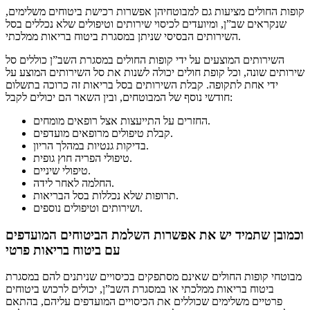
קופות החולים מציעות גם למבוטחיהן אפשרות רכישת ביטוחים משלימים,
שנקראים שב”ן, ומיועדים לכיסוי שירותים וטיפולים שלא נכללים בסל
השירותים הבסיסי שניתן במסגרת ביטוח בריאות ממלכתי.
השירותים המוצעים על ידי קופות החולים במסגרת השב”ן כוללים סל
שירותים שונה, וכל קופת חולים יכולה לשנות את סל השירותים המוצע על
ידי אחת לתקופה. קבלת השירותים בסל בריאות זה כרוכה בתשלום
חודשי נוסף של המבוטחים, ובין השאר הם יכולים לקבל:
החזרים על התייעצות אצל רופאים מומחים.
קבלת טיפולים מרופאים מועדפים.
בדיקות גנטיות במהלך הריון.
טיפולי הפריה חוץ גופית.
טיפולי שיניים.
החלמה לאחר לידה.
תרופות שלא נכללות בסל הבריאות.
ושירותים וטיפולים נוספים.
וכמובן שתמיד יש את אפשרות השלמת הביטוחים המועדפים
עם ביטוח בריאות פרטי
מבוטחי קופות החולים שאינם מסתפקים בכיסויים שניתנים להם במסגרת
ביטוח בריאות ממלכתי או במסגרת השב”ן, יכולים לרכוש ביטוחים
פרטיים משלימים שכוללים את הכיסויים המועדפים עליהם, בהתאם