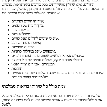
ללא השתתפות עצמית, וניתנים בחסות משרד הבריאות ועל ידי קופות
החולים. אלא שחלק מהשירותים בסל כרוכים בהשתתפות עצמית,
והתשלום נגבה על ידי קופות החולים ומוסדר בחוק. כך, למשל, השירותים
שכרוכים בתשלום השתתפות עצמית הם:
שירותי חירום רפואיים;
ביקורי בית של רופאים;
בדיקות הריון;
טיפולי פוריות;
טיפולי שיניים לחולים אונקולוגיים;
אשפוז סיעודי מורכב;
תרופות מסוימות;
אשפוזים טיפל במחלות כרוניות;
טיפולים פארא-רפואיים שנוגעים להתפתחות ילדים;
טיפולי אורתופטיקה, פעילות גופנית לטיפול בפזילה.
תכשירים, אביזרים וציוד רפואי.
תותבות.
ושירותים רפואיים אחרים שבגינם ייגבה תשלום השתתפות עצמית
של מבוטחי קופות החולים.
מה כולל סל שירותי בריאות ממלכתי?
סל שירותי הבריאות מוגדר בתנאי תקנות ביטוח בריאות ממלכתי וכולל
את מכלול שירותי הבריאות שאזרחי המדינה זכאים להם במסגרת החוק,
למשל: