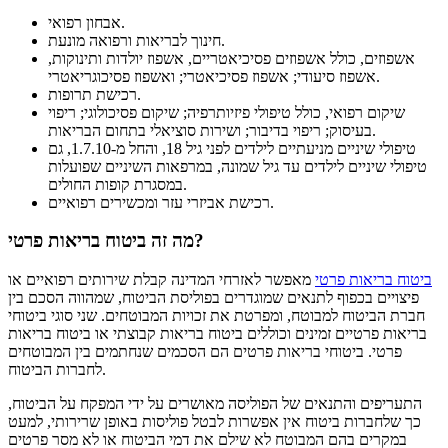
אבחון רפואי.
חינוך לבריאות ורפואה מונעת.
אשפוזים, כולל אשפוזים פסיכיאטריים, אשפוז יולדות ותינוקות,
אשפוז סיעודי; אשפוז פסיכיאטרי; ואשפוז פסיכוגריאטרי.
רכישת תרופות.
שיקום רפואי, כולל טיפולי פיזיותרפיה; שיקום פסיכולוגי; ריפוי
בעיסוק; ריפוי בדיבור; ושירות סוציאלי בתחום הבריאות.
טיפולי שיניים מניעתיים לילדים לפני גיל 18, והחל מ-1.7.10, גם
טיפולי שיניים לילדים עד גיל שמונה, במרפאות השיניים שפועלות
במסגרת קופות החולים.
רכישת אביזרי עזר ומכשירים רפואיים.
מה זה ביטוח בריאות פרטי?
ביטוח בריאות פרטי
מאפשר לאזרחי המדינה קבלת שירותים רפואיים או
פיצויים בכפוף לתנאים שמוגדרים בפוליסת הביטוח, שמהווה הסכם בין
חברת הביטוח למבוטח, ומפרטת את זכויות המבוטחים. שני סוגי ביטוחי
בריאות פרטיים זמינים וכוללים ביטוח בריאות קבוצתי או ביטוח בריאות
פרטי. ביטוחי בריאות פרטים הם הסכמים שנחתמים בין המבוטחים
לחברות הביטוח.
התעריפים והתנאים של הפוליסה מאושרים על ידי המפקח על הביטוח,
כך שלחברות ביטוח אין אפשרות לבטל פוליסות באופן שרירותי, למעט
במקרים בהם המבוטח לא שילם את דמי הביטוח או לא מסר פרטים