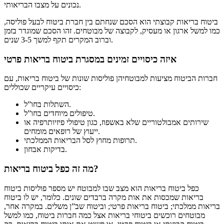
נכונים על מצבו הבריאותי.
ביטוח בריאות קבוצתי הוא הסכם שנחתם בין חברת ביטוח לבעל פוליסה,
כמו למשל ארגון או מעסיק, לקבוצה של מבוטחים. זהו הסכם שמוגדר בזמן
וברוב המקרים תקף למשך 3-5 שנים.
איזה כיסויים זמינים במסגרת ביטוח בריאות פרטי
חברות הביטוח מציעות למבוטחיהן פוליסות שונות של ביטוח בריאות, עם
כיסויים עיקריים שכוללים:
השתלות בחו”ל.
טיפולים מיוחדים בחו”ל.
שירותים אמבולטוריים שלא באשפוז, כגון טיפולי פיזיותרפיה או
ייעוץ של רופאים מומחים.
תרופות מחוץ לסל הבריאות הממלכתי.
בדיקות אבחון.
מה זה כפל ביטוח בריאות?
כפל ביטוח בריאות הוא מצב שבו למבוטח יש מספר פוליסות ביטוח
בריאות שמכסות את אות מקרה ברבדים שונים. כלומר, יש לו ביטוח
בריאות ממלכתי; ביטוח בריאות פרטי; וביטוח שב”ן משלים. במקרה אחר,
מבוטחים רוכשים ביטוחי בריאות אצל כמה חברות ביטוח, כמו למשל