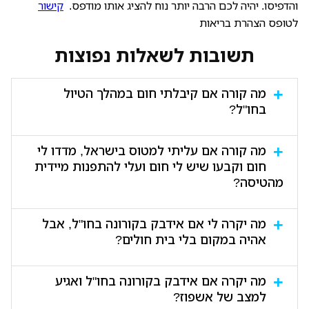
והדפיסו. יהיה לכם הרבה יותר נוח להציג אותו מודפס.
קישור
לטופס הצהרת בריאות
תשובות לשאלות נפוצות
מה קורה אם קיבלתי חום במהלך הטיול
בחו"ל?
הביטוח אמור לכסות את הטיפול הרפואי בחו"ל, כולל דחיית
מה קורה אם עליתי למטוס בישראל, מדדו לי
הטיסה וכל מה שכרוך בכך: שינוי תאריך חזרה, תשלום או
חום וקבעו שיש לי חום ועלי להתפנות מיידית
השתתפות בתשלום עבור ההוצאות הנוספות - לינה נוספת,
מהטיסה?
כרטיס טיסה חדש וכן הלאה.
הביטוח אמור לכסות גם מקרה כזה, כולל שינוי כרטיס
מה יקרה לי אם אידבק בקורונה בחו"ל, אבל
טיסה.
אהיה במקום בלי בית חולים?
אם עשיתם ביטוח נסיעות לחו"ל, אמור להיות לכם סעיף
מה יקרה אם אידבק בקורונה בחו"ל ואגיע
של הטסה לבית חולים בעיר או מדינה אחרת, במידה ואתם
למצב של אשפוז?
נמצאים במקום ללא בית חולים, או שיש בקרבתכם רק בית