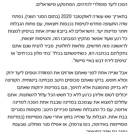
הפכו ליעד פופולרי להדהים, המתפקע מישראלים.
בתאריך שש עשרה לאוקטובר 2020 (בתום הסגר השני), נפתח
שדה התעופה מחדש לטיסות נכנסות ויוצאות, עם פחות הגבלות
ויותר מדינות יעד. הישראלים לא ביזבזו שנייה אחת בניסיון למצות
כל רגע שעוד אפשר מהקיץ המבוזבז הזה, והטיסות יוצאות,
לראשונה מזה חודשים, מלאות לחלוטין. סביר להניח שגם אתם
נתקלתם בכתבה הזו, כשחיפשתם בכלל ‘בתי מלון בכרתים’ או
‘טיפים לירח דבש באיי סיישל’.
אבל שנייה אחת לפני שאתם אורזים את המזוודה וטסים ליעד ירוק
ומלא חופש, בדקו שאתם מכוסים היטב מבחינה ביטוחית. הקורונה
לא בדיוק מתפוגגת אלא להיפך, וגם במדינות ירוקות שאתם
יכולים לטוס אליהן כרגע ללא כל חשש הכל עלול להשתנות. אתם
עלולים למצוא את עצמכם במדינה שבבת אחת הפכה למדינה
אדומה, עם כל ההגבלות שאתם מכירים היטב: מקומות נסגרים
בבת אחת, הגבלות על שהייה בחוץ אחרי שעה מסויימת (במדינות
מסויימות באירופה, כמו צרפת), או אפילו סגר מוחלט, שבעטיו
נסגר גם שדה התעופה.