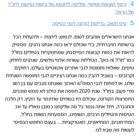
כיסוי הוצאות ושיפוי, פוליסה לדוגמא של ביטוח נסיעות לחו"ל
של הראל:
טיפ חשוב: בדיקות קורונה לפני הטיסה
אנחנו הישראלים אוהבים לטוס, לנפוש, ליהנות – ולהעלות הכל
ברשתות החברתית, כדי שכולם יראו כמה אנחנו נהנים. מספיק
לראות את כמות קבוצות הפייסבוק שמתמקדות בטיולים בחו”ל
כמו “חו”ל זה כאן”, הכוללות עשרות אלפי גולשים, שנהנים לחלוק
טיפים, שאלות ותמונות לגבי אתרים אקזוטיים בעולם, רחוקים
וקרובים – בשביל להבין כמה אנחנו רציניים לגבי החופשה השנתית
שלנו, או לפחות לגבי הסופ”ש הארוך שאנחנו גונבים עם בן הזוג
מדי פעם, בחו”ל. שנת 2020 תפסה את כולנו לא ממש מוכנים.
התפרצות הקורונה, שכולם היו בטוחים שתיגמר עד הקיץ, רק הלכה
והתגברה, ויחד אתה נגמר כל מה שלקחנו כמובן מאליו עד אז:
הטיסות והטיולים הרבים, השופינג, המסעדות השוות בחו”ל,
המדרחובים, המוזיאונים, האטרקציות… בעצם החופש הבסיסי
לעשות מה שבא לנו.