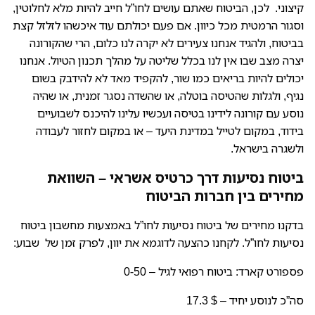
קיצוני. לכן, הביטוח שאתם עושים לחו”ל חייב להיות מלא לחלוטין,
וסגור הרמטית מכל כיוון. אם פעם יכולתם עוד איכשהו לזלזל קצת
בביטוח, ולהגיד אנחנו צעירים לא יקרה לנו כלום, הרי שהקורונה
יצרה מצב שבו אין לנו בכלל שליטה על מהלך תכנון הטיול. אנחנו
יכולים להיות בריאים כמו שור, להקפיד מאד לא להידבק בשום
נגיף, ולגלות שהטיסה בוטלה, או שהשדה נסגר זמנית, או שהיה
נוסע עם קורונה לידינו בטיסה ועכשיו עלינו להיכנס לשבועיים
בידוד, במקום לטייל במדינת היעד – או במקום לחזור לעבודה
ולשגרה בישראל.
ביטוח נסיעות דרך כרטיס אשראי – השוואת
מחירים בין חברות הביטוח
בדקנו מחירים של ביטוח נסיעות לחו”ל באמצעות מחשבון ביטוח
נסיעות לחו”ל. לקחנו כהצעה לדוגמא את יוון, לפרק זמן של שבוע:
פספורט קארד:
ביטוח רפואי לגיל – 0-50
סה”כ לנוסע יחיד – $ 17.3