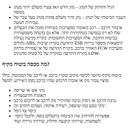
הגיל והוותק של הנהג – נהג חדש ו/או צעיר משלם יותר מנהג
מנוסה.
העבר הביטוחי של הנהג – נהג זהיר משלם פחות מנהג בעל עבר של
עבירות תנועה.
איבזור הרכב – רכב מאובזר במערכות בטיחות מזכה את הבעלים
שלו לא רק בנסיעה בטיחותית יותר, אלא גם בהנחה משמעותית
בביטוח החובה. אלה המערכות החשובות: בקרת מניעת נעילת
גלגלים ABS, התרעת בקרת יציבות ESP, הימצאות ומספר כריות
האוויר ברכב, בקרת התרעה על אי שמירת מרחק FCW ומערכת
בקרת התרעה במקרה של כל סטיה מהנתיב LDW.
מה מכסה ביטוח מקיף?
ביטוח מקיף מיועד לכיסוי נזקים שקרו ברכב או לרכב של המבוטח, כולל
פיצוי עבור נזק או אובדן הרכוש שהיו ברכב בזמן האירוע. למשל:
נזקי אש או שריפה
תאונות והתנגשויות
גניבת הרכב או ניסיון גניבה שהותיר נזק לרכב או לרכוש ברכב
נזקי טבע כמו שיטפון, רעידת אדמה, גשמים חזקים וכו’.
כיסוי צד גימל
אפשרות להרחיב את הביטוח בתשלום נוסף, ולקבל כיסוי
לשמשות, שירותי התנעה וחילוץ, שירותי גרירה ועוד.