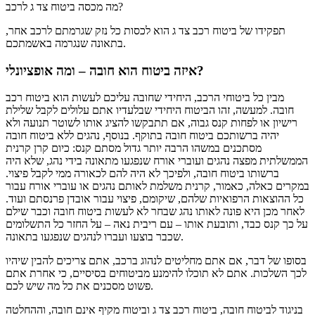
מה מכסה ביטוח צד ג לרכב?
תפקידו של ביטוח רכב צד ג הוא לכסות כל נזק שגרמתם לרכב אחר,
בתאונה שנגרמה באשמתכם.
איזה ביטוח הוא חובה – ומה אופציונלי?
מבין כל ביטוחי הרכב, היחידי שחובה עליכם לעשות הוא ביטוח רכב
חובה. למעשה, זהו הביטוח היחידי שבלעדיו אתם עלולים לקבל שלילת
רישיון או לפחות קנס גבוה, אם תתבקשו להציג אותו לשוטר תנועה ולא
יהיה ברשותכם ביטוח חובה בתוקף. בנוסף, נהגים ללא ביטוח חובה
מסתכנים במשהו הרבה יותר גדול מסתם קנס: כיום קרן קרנית
הממשלתית מפצה נהגים ועוברי אורח שנפגעו מתאונה בידי נהג, שלא היה
ברשותו ביטוח חובה, ולפיכך לא היה להם לכאורה ממי לקבל פיצוי.
במקרים כאלה, כאמור, קרנית משלמת לאותם נהגים או עוברי אורח עבור
כל ההוצאות הרפואיות שלהם, שיקומם, פיצוי עבור אובדן פרנסתם ועוד.
לאחר מכן היא פונה לאותו נהג שבחר לא לעשות ביטוח חובה וכבר שילם
על כך קנס כבד, ותובעת אותו – עם ריבית נאה – על החזר כל התשלומים
שכבר בוצעו ועברו לנהגים שנפגעו בתאונה.
בסופו של דבר, אם אתם מחליטים לנהוג ברכב, אתם צריכים להבין שיהיו
לכך השלכות. אתם לא תוכלו להימנע מביטוחים בסיסיים, כי אחרת אתם
פשוט מסכנים את כל מה שיש לכם.
בניגוד לביטוח חובה, ביטוח רכב צד ג וביטוח מקיף אינם חובה, וההחלטה