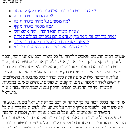
תוכן עניינים
מה הם ביטוחי הרכב המוצעים כיום לקהל הרחב?
מה מכסה ביטוח חובה?
מה משפיע על מחיר ביטוח חובה?
מה מכסה ביטוח מקיף?
איזה ביטוח הוא חובה - ומה אופציונלי?
איך בוחרים צד ג' או מקיף, והאם הם נמכרים בפוליסה אחת?
באיזה מקרים חובה לעשות ביטוח רכב צד ג?
כמה נשלם על ביטוח צד ג ללא עבר ביטוחי?
אנשים רבים חושבים שאפשר לוותר על כל ביטוח רכב שאיננו חובה, ובכך
לחסוך עוד קצת כסף. מצד אחד, אפשר להבין את קו החשיבה הזה, הרי
ביטוחי הרכב הם באמת מאוד יקרים, והעלויות לא מסתכמות רק בכך:
מהצד השני של המתרס עומדים וקיימים כל התשלומים על הרכב עצמו,
עלות הרכישה שלו שאיננה זולה כלל ובדרך כלל מתבטאת בתשלומים
חודשים לאורך מספר שנים, תיקונים וטיפולים שנתיים שאינם במסגרת
הביטוח, מחירי החניונים וכמובן הדלק עצמו, שמתומחר גבוה מאוד
בישראל.
אז אין פה בכלל ויכוח על כך שלהחזיק רכב במדינת ישראל בשנת 2021 זה
לא סיפור זול, ולפעמים צריך לוותר על משהו, ולא לעשות בהכרח את כל
הביטוחים שמציעים לנו. אבל במבט מעמיק יותר, ולמרות ההבנה
שתשלומי כל הביטוחים האלה אכן מכבידים על הכיס, כדאי שתבינו על
מה אתם מוותרים – כשאתם מחליטים לוותר על סעיפים בביטוח הרכב –
ומה עלול להיות מחיר הוויתור הזה. כשאתם מקבלים החלטה שלא לחדש