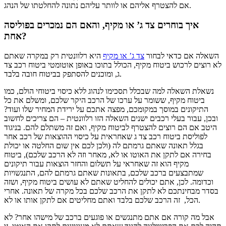
אם להצטרף אליהם או לוותר עליהם נתונה להחלטתו של הנהג.
איך בוחרים צד ג’ או מקיף, והאם הם נמכרים בפוליסה
אחת?
השאלה אם כדאי לבחור
צד ג’ או מקיף
היא רלוונטית רק במקרה שאתם
לא רוצים לרכוש ביטוח מקיף, הכולל בתוכו באופן אוטומטי ביטוח רכב צד
ג, ומוכנים להסתפק בביטוח חובה בלבד.
נשאלת השאלה למה שבכלל תסכימו לנהוג ללא כיסוי ביטוחי הולם, כמו
ביטוח מקיף, ששומר על ערכו של הרכב היקר שלכם, ומשלם את כל
התיקונים במוסך במקומכם, מפצה אתכם על ירידת המחיר שלו ועוד?
ובכן, עבור בעלי רכבים ישנים השאלה הזו רלוונטית – הם צריכים לחשוב
היטב אם הם רוצים להצטרף לביטוח מקיף, ואם זה משתלם להם. בניגוד
לפוליסת ביטוח רכב צד ג שאחראית על כיסוי ההוצאות של רכב אחר
בגלל תאונה שאתם גרמתם לה (ולכן לכם אין שום החלטה או יכולת
בחירה אם לתקן את האוטו או לא, מאחר וזה לא הרכב שלכם), ביטוח
מקיף הוא זה שאחראי על תשלום והחזר הוצאות עבור תיקונים
שמתבצעים ברכב שלכם, בתאונות שאתם גרמתם להם, התנגשויות
וכדומה. לכן, אתם יכולים להחליט שאתם לא עושים ביטוח מקיף, ושזה
בסדר מבחינתכם לא לתקן את הרכב שלכם בכל מקרה של תאונה. אחרי
הכל, זה הרכב שלכם בלבד ואתם מחליטים אם לתקן אותו או לא.
אבל מה קורה אם אתם מתנגשים או פוגעים ברכב של מישהו אחר? לא