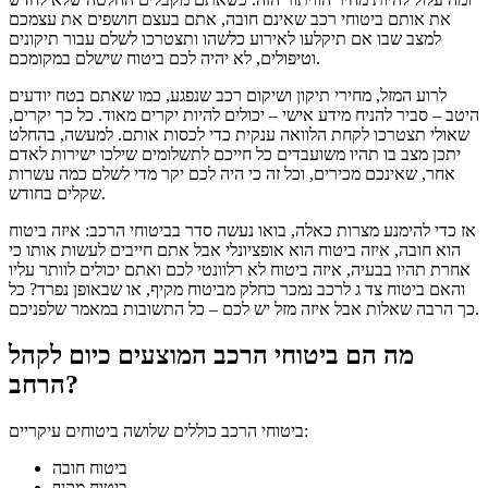
את אותם ביטוחי רכב שאינם חובה, אתם בעצם חושפים את עצמכם
למצב שבו אם תיקלעו לאירוע כלשהו ותצטרכו לשלם עבור תיקונים
וטיפולים, לא יהיה לכם ביטוח שישלם במקומכם.
לרוע המזל, מחירי תיקון ושיקום רכב שנפגע, כמו שאתם בטח יודעים
היטב – סביר להניח מידע אישי – יכולים להיות יקרים מאוד. כל כך יקרים,
שאולי תצטרכו לקחת הלוואה ענקית כדי לכסות אותם. למעשה, בהחלט
יתכן מצב בו תהיו משועבדים כל חייכם לתשלומים שילכו ישירות לאדם
אחר, שאינכם מכירים, וכל זה כי היה לכם יקר מדי לשלם כמה עשרות
שקלים בחודש.
אז כדי להימנע מצרות כאלה, בואו נעשה סדר בביטוחי הרכב: איזה ביטוח
הוא חובה, איזה ביטוח הוא אופציונלי אבל אתם חייבים לעשות אותו כי
אחרת תהיו בבעיה, איזה ביטוח לא רלוונטי לכם ואתם יכולים לוותר עליו
והאם ביטוח צד ג לרכב נמכר כחלק מביטוח מקיף, או שבאופן נפרד? כל
כך הרבה שאלות אבל איזה מזל יש לכם – כל התשובות במאמר שלפניכם.
מה הם ביטוחי הרכב המוצעים כיום לקהל
הרחב?
ביטוחי הרכב כוללים שלושה ביטוחים עיקריים:
ביטוח חובה
ביטוח מקיף