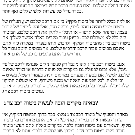
תהיה לכם את הפריווילגיה להגיד שאתם לא מעוניינים לתקן את האוטו, זו
איננה החלטה שלכם. ואם פגעתם ברכב חדש ומפואר תתכוננו לתיקונים
בסדר גודל של עשרות אלפי שקלים ואף יותר.
אז למה בכלל לוותר על ביטוח מקיף? כי אם הרכב שלכם ישן, העלות של
ביטוח מקיף תהיה גבוהה למדי, גבוהה מדי, אולי זהה למחיר של הרכב
עצמו. ובהנחה שלא תרצו – או תוכלו – לתקן את הרכב שלכם, הביטוח
הזה כלל לא משתלם לכם. בדיוק עבור מקרים כאלה אפשר לשלוף את
ביטוח רכב צד ג מהביטוח המקיף, ולרכוש אותו בנפרד. במקרה כזה אתם
אינכם מכוסים עבור הרכב והרכוש שלכם, אך מכוסים היטב עבור כל
תרחיש בו אתם פוגעים ברכב של אדם אחר.
אגב, ביטוח רכב צד ג אינו מוגבל רק לפיצוי נזקים שנגרמו לרכב של צד
גימל, אלא נכנס לפעולה גם במקרים של פגיעה ברכוש או בציוד שאינם
שלכם. למשל, אם בטעות פגעתם במחסום חניה, בעמוד חשמל, בשלט –
וכן הלאה. לכל הפגיעות האלה יש מכנה משותף, והוא שעלות התיקון
שלהן יכולה לעמוד על כמה מאות אלפי שקלים – ובדיוק בשביל זה אתם
עושים ביטוח רכב צד ג.
באיזה מקרים חובה לעשות ביטוח רכב צד ג?
מאחר והסעיף של ביטוח רכב צד ג נמצא כבר בתוך הביטוח המקיף, אין
צורך לעשות אותו במיוחד. מתי כן? רק אם אתם מוותרים על ביטוח
מקיף, ונשארים עם ביטוח חובה בלבד. במקרים כאלה אתם תעשו ביטוח
חובה פלוס ביטוח רכב צד ג. כמובן שזו המלצה בלבד: אתם לא חייבים