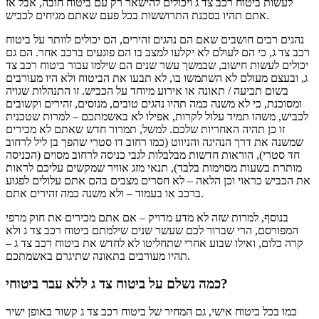
לעשות ביטוח רכב צד ג ויכולים להישאר רק עם ביטוח חובה, אבל אז
אתם תהיו בסכנת התרוששות בכל פעם שאתם מגיחים לכביש.
נהגים רבים חושבים שאם הם נהגים זהירים, הם יכולים לוותר על ביטוח
רכב צד ג, כי הם לעולם לא יקלעו למצב בו הם פוגעים ברכב אחר. הם גם
יכולים לעשות חישוב, שבמשך עשר שנים הם שילמו עבור ביטוח רכב צד
ג, ובעצם מעולם לא השתמשו בו, לא תבעו את הביטוח ולא היו מעורבים
בשום תביעה / תאונה או אירוע מיוחד על הכביש. זו התנהלות שגויה
ומסוכנת, כי לא משנה כמה תהיו נהגים טובים, מנוסים, זהירים וקשובים
לכביש, משהו תמיד עלול לקרות, אפילו לא באשמתכם – למרות שטכנית
זו כן תהיה האחריות שלכם. למשל, תמרור חדש שאתם לא מכירים
שמשנה את דרך הנהיגה והניווט (כמו רחוב דו סטרי שהפך בן ליל לרחוב
חד סטרי), הוראות חדשות מבלבלות לגבי כניסה לרחוב מסוים (הכניסה
מותרת בשעות מסוימות בלבד), תנאי מזג אוויר שמקשים עליכם לראות
את הכביש כראוי וכן הלאה – לא חסרים מצבים בהם אתם עלולים לפגוע
ברכב או בעמוד – ולא משנה כמה זהירים אתם.
בנוסף, למרות שזה לא מדע מדויק – אם אתם מכירים את חוק מרפי
המפורסם, הרי שברור לכם שעשר שנים שילמתם ביטוח רכב צד ג ולא
קרה כלום, ואילו שבוע אחרי שתחליטו לא לחדש את ביטוח רכב צד ג –
תהיו מעורבים בתאונה שתיגרם באשמתכם.
כמה נשלם על ביטוח צד ג ללא עבר ביטוחי?
כמו בכל ביטוח אישי, גם המחיר של ביטוח רכב צד ג קשור באופן ישיר