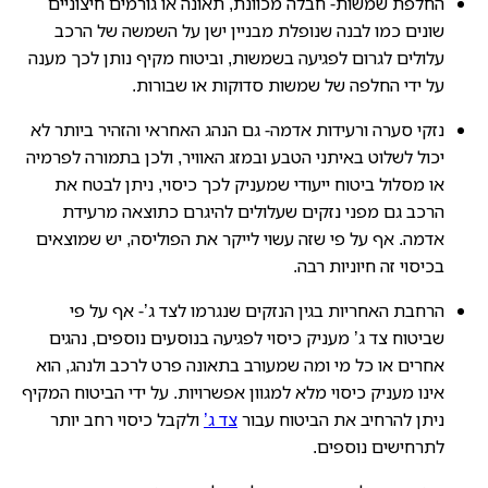
החלפת שמשות- חבלה מכוונת, תאונה או גורמים חיצוניים
שונים כמו לבנה שנופלת מבניין ישן על השמשה של הרכב
עלולים לגרום לפגיעה בשמשות, וביטוח מקיף נותן לכך מענה
על ידי החלפה של שמשות סדוקות או שבורות.
נזקי סערה ורעידות אדמה- גם הנהג האחראי והזהיר ביותר לא
יכול לשלוט באיתני הטבע ובמזג האוויר, ולכן בתמורה לפרמיה
או מסלול ביטוח ייעודי שמעניק לכך כיסוי, ניתן לבטח את
הרכב גם מפני נזקים שעלולים להיגרם כתוצאה מרעידת
אדמה. אף על פי שזה עשוי לייקר את הפוליסה, יש שמוצאים
בכיסוי זה חיוניות רבה.
הרחבת האחריות בגין הנזקים שנגרמו לצד ג’- אף על פי
שביטוח צד ג’ מעניק כיסוי לפגיעה בנוסעים נוספים, נהגים
אחרים או כל מי ומה שמעורב בתאונה פרט לרכב ולנהג, הוא
אינו מעניק כיסוי מלא למגוון אפשרויות. על ידי הביטוח המקיף
ניתן להרחיב את הביטוח עבור
צד ג’
ולקבל כיסוי רחב יותר
לתרחישים נוספים.