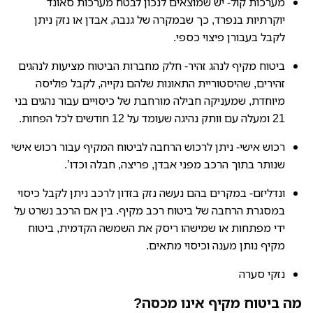
מערכות קול- יש שמוצאים לנכון לבטח מערכות סאונד
יוקרתיות בנפרד, כך שבמקרה של גנבה, אבדן או נזק ניתן
לקבל בעבורן פיצוי כספי.
ביטוח מקיף לנהג זהיר- חלק מחברות הביטוח מציעות לנהגים
זהירים, שהיסטוריית התאונות שלהם נקייה, לקבל פוליסה
מיוחדת, שמעניקה חבילה מורחבת של כיסויים עבור נהגים בני
21 ומעלה עם וותק נהיגה שעומד על 12 חודשים לכל הפחות.
רכוש אישי- ניתן לרכוש הרחבה לביטוח המקיף עבור רכוש אישי
שנותר בתוך הרכב מפני אבדן, פריצה, חבלה וכדו’.
ונדליזם- במקרים בהם נעשה נזק בזדון לרכב ניתן לקבל כיסוי
במסגרת הרחבה של ביטוח רכב מקיף. בין אם הרכב נשרט על
ידי מפתחות או שמישהו ריסק את השמשה הקדמית, ביטוח
מקיף נותן מענה וכיסוי מתאים.
נזקי סערה
מה ביטוח מקיף אינו מכסה?