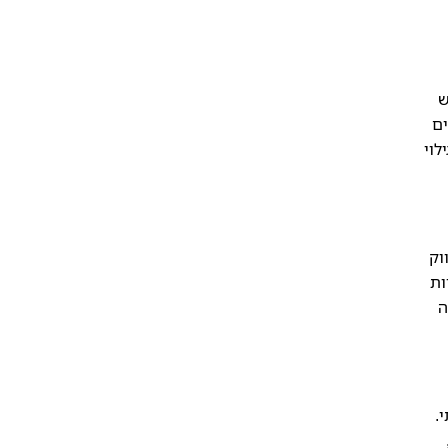
ש
ים
לוי
וק
ות
ה
.