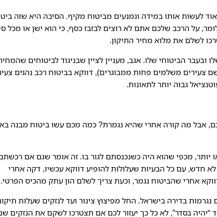
וד לעשות אותו במידה ונמנעים מביטוח מקיף. הסיבה היא שזה ביטו
מר, על הרכב שלכם אתם לא רוצים לבזבז כסף, כי הוא ישן או מכל סי
כו לשלם את מלוא מחיר התיקון.
ו ובעבר הביטוחי שלו. אגב, מעניין לציין שבניגוד לביטוחים שהמחיר
שם צעירים משלמים פחות ממבוגרים), דווקא בביטוח רכב נהגים צעיר
טנציאל גבוה יותר לתאונות.
 אבל מה קורה אחרי שהיא נגמרת? כמה מכם עשו ביטוח מבנה באו
יותר, מכפי שהוא היה כשנכנסתם לגור בו. זה אומר שגם אם רכשתם
א חדש, עם כל הבעיות שעלולות להופיע דווקא עכשיו, דקה אחרי
וקא אחרי שהביטוח נגמר, וכעת צריך לשלם הון עתק מהכיס הפרטי.
נגרמות בדירה בישראל. החל מפיצוץ צינור ועד לנזקים שעלות תיקונ
“יהיה בסדר”, לא כל כך יעזור לכם אם תצטרכו לשקם את הנזקים שנ