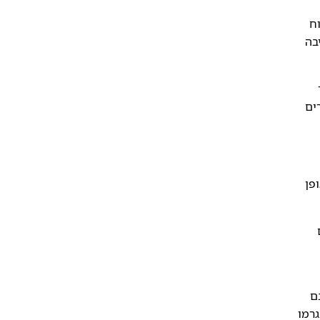
ח
בה
ים
פן
ם
גרמו