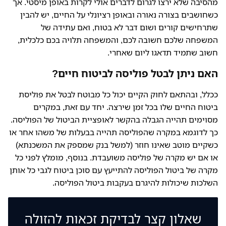
מהסיבה שלא ירצו לגרום לדברים אולי לקרות באופן מיסטי. אך
כשחושבים בצורה נאורה ובאופן רציונלי על החיים, יש להבין
שתרחישים קורים ושום דבר לא בטוח, ואם עתידה של
המשפחה שלכם חשובה לכם, והמשפחה תלויה בכם כלכלית,
חשוב שתמיד תדאגו ליום שאחרי.
האם ניתן לבטל פוליסה לביטוח חיים?
ככלל, ובהתאם לחוק הקיים יכול כל מבוטח לבטל את פוליסת
ביטוח החיים שלו בכל זמן שירצה. יחד עם זאת, במקרים
מסוימים תהייה הגבלה בהקשר לאופציית הביטול של הפוליסה.
כך לדוגמא במקרה שהפוליסה תהייה בבעלות של משהו אחר או
כשקיים מוטב שאינו חוזר (למשל בנק שמספק את המשכנתא)
או אם יש מקרה של פוליסה משועבדת. בנוסף, מומלץ לפני כל
מקרה של ביטול הפוליסה להתייעץ עם סוכן ביטוח לגבי כל אותן
השלכות שיכולות להיגרם בעקבות ביטול הפוליסה.
שאלון קצר לבדיקת זכאות להזולה