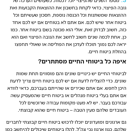
מספר השנים שהפיצוי יוכל לכסות. כשעושים הערכה של
גובה הפיצוי, כדאי לקחת בחשבון את ההוצאות הקבועות ואת
ההוצאות שמשתנות וכל הכנסה נוספת, חסכון שעשיתם וכל
ביטוח אחר שיש לכם. אם אתם לא בטוחים אם יש לכם אחד
כזה, חשוב לבדוק זאת, אולי הוא מכונה בשם ביטוח אחר. כמו
כן, אחת לכמה שנים חשוב לחשב את הגובה הפיצוי ואם הוא
יראה לכם נמוך תוכלו לעדכן את הפוליסה או שאולי תחפצו
בהוזלת ביטוח חיים.
איפה כל ביטוחי החיים מסתתרים?
לביטוחי החיים יש כינויים שונים והם מוסווים תחת שמות
שונים. כדי להצליח לדעת אם יש לכם ביטוח חיים צריך לדעת
היכן לחפש. אם אתם שכירים או שהייתם בעברכם, כדאי לוודא
אם אתם בעלי ביטוח מנהלים או ביטוח חיים שהמעסיק עשה
עבורכם בעבר. יש לא מעט מקומות עבודה שרוכשים לכל
העובדים שלהם מעין הטבה – ביטוח חיים שהוא קבוצתי.
גם ארגונים ומועדונים יוכלו לרכוש ביטוח חיים קבוצתי לחברים
שלהם, כגון ארגון נכי צה”ל. להלן ביטוחים שיכולים להיחשב כמו