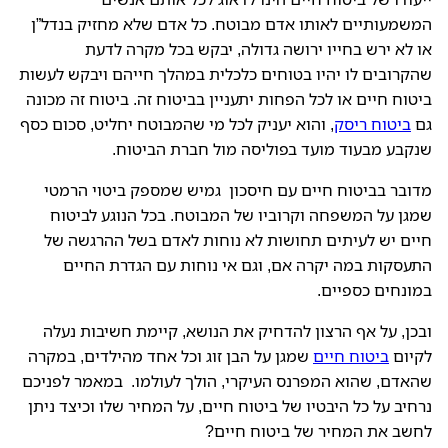
המשמעותיים לאותו אדם מבוטח. כל אדם שלא מחזיק בנדל”ן
או לא ירש בחייו ירושה גדולה, יבקש בכל מקרה לדעת
שהקרובים לו יהיו בטוחים כלכלית במהלך חייהם ויבקש לעשות
ביטוח חיים או לכל הפחות יתעניין בביטוח זה. ביטוח זה מכונה
גם
ביטוח ריסק
, והוא יעניק לכל מי שהמבוטח יחליט, סכום כסף
שנקבע מבעוד מועד בפוליסה מול חברת הביטוח.
מדובר בביטוח חיים עם חיסכון גמיש שמספק ביטוי הרמטי
שמגן על המשפחה וקרוביו של המבוטח. בכל הנוגע לביטוח
חיים יש לעיתים תחושות לא נוחות לאדם בשל ההרגשה של
התעסקות במה יקרה אם, וגם אי נוחות עם הגדרת החיים
במונחים כספיים.
ובכן, על אף הרצון להדחיק את הנושא, קיימת חשיבות נעלה
לקיום
ביטוח חיים
שמגן על הבן זוג וכל אחד מהילדים, במקרה
שהאדם, שהוא המפרנס העיקרי, הולך לעולמו. במאמר לפניכם
נרחיב על כל היבטיו של ביטוח חיים, על המחיר שלו וכיצד ניתן
לחשב את המחיר של ביטוח חיים?