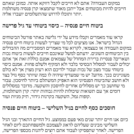
במקום העבודה? אתם לא חייבים לקבל דווקא אותה. כמובן שאתם
חייבים להיות מבוטחים אבל ייתכן מאוד שתמצאו קרן פנסיה משתלמת
יותר ותוכלו לדרוש שהתשלומים יועברו אליה.
ביטוח חיים פנסיה – כיסוי ביטוחי עד גיל פרישה
קראו עוד מאמרים וקבלו מידע על ידי גלישה באתר פורטל הביטוחים
הגדול בישראל. אנו מציעים לכל מי שצריך לעשות ביטוח חיים פנסיה
במקום העבודה או כעצמאי, לקרוא עוד מאמרים המסבירים מה ההבדלים
בין הביטוחים השונים. ידעתם למשל שאינכם חייבים לעשות ביטוח נכות
ושארים? פנסיית ברירת המחדל של עצמאים אמנם כוללת זאת אך אתם
יכולים לעבור למסלול הבסיסי בלבד ולא המקיף ולשלם פחות. אמנם כיסוי
ביטוחי עבור מצב של נכות ועבור ילדיכם הוא רעיון מצוין אך לא כולם
מעוניינים בכך. מדוע? יש מי שמעדיף שיהיה לו כמה שיותר כסף נזיל בצד
ולא חושב שהביטוח הפנסיוני הוא האפיק המשתלם ביותר לחיסכון. עבור
מי שחושב כך יש מסלולים אחרים לחיסכון והשקעה. מדובר במסלולים
דומים אך עם תשואות שיכולות להיות גבוהות יותר: קרן השתלמות,
קופות גמל, השקעה בקרנות גידור, תיק מניות ועוד.
חוסכים כסף לחיים בגיל השלישי – ביטוח חיים פנסיה
כיום אנו חיים יותר שנים מאי פעם בממוצע. גיל החיים התארך ובני הגיל
השלישי מבינים שעליהם לדאוג לעצמכם ולמשפחתכם ליום לאחר
הפרישה. לאחר שתפסיקו לעבוד אתם רוצים ליהנות מכספי הפרישה,