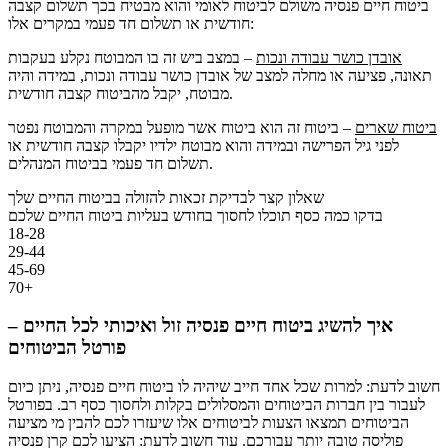
ביטוח חיים פנסיה משולם לביטוח לאומי והוא מבטיח בכך תשלום קצבה
חודשית או תשלום חד פעמי במקרים אלו:
אובדן כושר עבודה ונכות
– במצב ביש זה בו המבוטח נקלע בעקבות
תאונה, פציעה או מחלה למצב של אובדן כושר עבודה ונכות, במידה והיה
מבוטח, יקבל מהביטוח קצבה חודשית.
ביטוח שארים
– ביטוח זה הוא ביטוח אשר מופעל במקרה והמבוטח נפטר
לפני גיל הפרישה ובמידה והוא מבוטח ילדיו יקבלו קצבה חודשית או
תשלום חד פעמי בביטוח המנהלים.
שאלון קצר לבדיקת זכאות להזולה בביטוח החיים שלך
בדקו כמה כסף תוכלו לחסוך בחודש בעליות ביטוח החיים שלכם
18-28
29-44
45-69
70+
איך להשיג ביטוח חיים פנסיה זול ואיכותי לכל החיים –
פורטל הביטוחים
חשוב לדעת: למרות שכל אחד חייב שיהיה לו ביטוח חיים פנסיה, ניתן כיום
לעבור בין חברות הביטוחים והמסלולים בקלות ולחסוך כסף רב. בפורטל
הביטוחים תמצאו הצעות לביטוחים אלו שיעזרו לכם להבין מי מציעה
פוליסה טובה יותר עבורכם. עוד חשוב לדעת: הציעו לכם קרן פנסיה