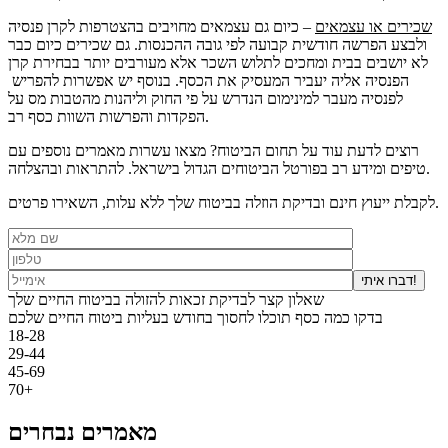
שכירים או עצמאים
– כיום גם עצמאים מחויבים בהצטרפות לקרן פנסיה
ולבצע הפרשה חודשית קבועה לפי גובה ההכנסות. גם שכירים כיום כבר
לא יושבים בבית ומחכים לתלוש השכר אלא מעורבים יותר בבחירת קרן
הפנסיה אליה יעביר המעסיק את הכסף. בנוסף יש אפשרות להפריש
לפנסיה מעבר למינימום הנדרש על פי החוק וליהנות מהטבות מס על
הפקדות והפרשות השוות כסף רב.
רוצים לדעת עוד על תחום הביטוח? מצאו עשרות מאמרים נוספים עם
טיפים ומידע רב בפורטל הביטוחים הגדול בישראל. להתראות ובהצלחה.
לקבלת ייעוץ חינם ובדיקת הוזלה בביטוח שלך ללא עלות, השאירו פרטים.
דברו איתי!
שאלון קצר לבדיקת זכאות להזולה בביטוח החיים שלך
בדקו כמה כסף תוכלו לחסוך בחודש בעליות ביטוח החיים שלכם
18-28
29-44
45-69
70+
מאמרים נבחרים