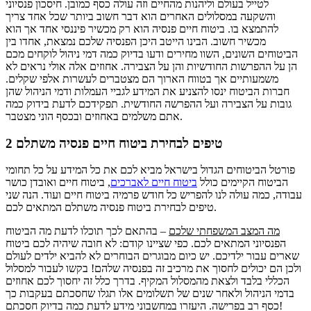
לטייל בעולם וליהנות מהחיים וזה עולה כסף כמובן. חיסכון פנסיוני
והשקעה במסלולים האחרים הוא דבר חשוב ביותר שכל אחד צריך
להתמצא בו. ביטוח חיים פנסיה הוא רק מכשיר פיננסי אחד אך הוא
מכשיר חשוב. הבינו הייטב היכן הפנסיה שלכם נמצאת, אחדו בין
הביטוחים השונים, השוו מחירים ודעו בדיוק כמה דמי ניהול לוקחים מכם
הן על ההפרשות החודשיות והן על הצבירה. אחוזים אלה אולי נראים לא
משמעותיים אך בטווח הארוך הם מצטברים לעשרות אלפי שקלים.
חברות הביטוח ינסו להצניע את המידע לגביי העמלות ודמי הניהול שהן
גובות על הצבירה ועל ההפרשה החודשית. תפקידכם לדעת בידוק כמה
אתם משלמים באחוזים ובכסף הוני מצטבר.
2 טיפים לבחירת ביטוח חיים פנסיה משתלם
פורטל הביטוחים הגדול בישראל מביא לכם את כל המידע על כל תחומי
הביטוח הקיימים כולל
ביטוח חיים לאברכים
, ביטוח חיים ואובדן כושר
עבודה, כמה עולה לנו להפריש כל חודש פרמיה ביטוח חיים ועוד. הנה שני
טיפים לבחירת ביטוח פנסיה משתלם המתאים לכם.
מה המצב המשפחתי שלכם
– בהתאם לכך תוכלו לדעת מה הביטוח
הפנסיוני המתאים לכם. כפי שציינו קודם: לא חובה שיהיה לכם ביטוח
שארים עבור ילדיכם. יש כיום מבוגרים הבוחרים לא להביא ילדים לעולם
ולכן הם יכולים לחסוך את מרכיב זה בפנסיה שלהם! בקשו לעבור למסלול
הכללי בלבד ולצאת מהמסלול המקיף. בדרך כלל זה יחסוך לכם אחוזים
בדמי הניהול ולאחר שנים של תשלומים אלו תגלו שחסכתם בעקבות כך
כסף רב בפרישה. היעזרו במחשבוני מידע לדעת כמה בדיוק חסכתם!