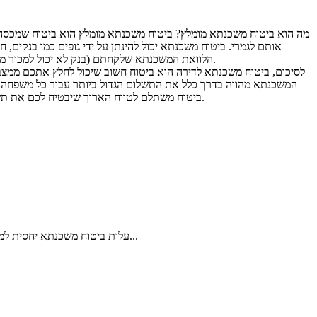
מה הוא ביטוח משכנתא מומלץ? ביטוח משכנתא מומלץ הוא ביטוח שמכסה
אותם לגמרי. ביטוח משכנתא יכול להינתן על ידי גופים כמו בנקים,
הלוואת המשכנתא שלקחתם (בנק לא יכול למכור משכנתא הוא רק יכול להפנות את הלקוח לחברת ביטוח, ביטוח משכנתא לא משלם כסף לאדם במקרה של אובדן כושר עבודה אלה רק במקרה של מוות).
לסיכום, ביטוח משכנתא לדירה הוא ביטוח חשוב שיכול לחלץ אתכם ממ
המשכנתא מהווה בדרך כלל את התשלום הגדול ביותר עבור כל משפחה, 
ביטוח משתלם לטווח הארוך שיבטיח לכם את תשלום המשכנתא כך שלא תסתבכו בחובות מול הבנק ולא תגיעו למצבים קיצוניים יותר של תביעות או חלילה פינוי מהדירה עליה שילמתם את המשכנתא.
עלות ביטוח משכנתא יחסית למשכנתא עצמה היא קטנה אך בכל זאת יש להביא אותה בחשבון. לעומת משכנתא שעלותה כמה אלפי שקלים בחודש, עלות ביטוח משכנתא לעומת זאת...