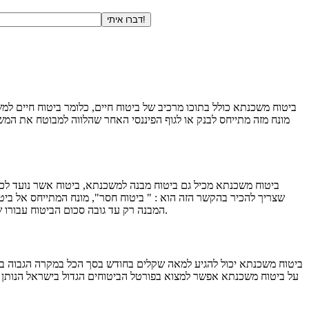
דברו איתי!
ביטוח משכנתא כולל בתוכו מרכיב של ביטוח חיים, כלומר ביטוח חיים למש
מונח מזה מתייחס לבנק או לגוף הפיננסי האחר שהלווה למבוטח את המש
ביטוח משכנתא מכיל גם ביטוח מבנה למשכנתא, ביטוח אשר נועד לכסו
שצריך להכיר בהקשר הזה הוא : " ביטוח חסר", מונח המתייחס אל בי
המבנה רק עד גובה סכום הביטוח עבורו שילמתם. אפשר כמובן להגדיל את טווח הכיסוי ולהוסיף אליו כיסויים נוספים כמו כיסוי על נזק הנגרם לדודי השמש או כל פריט אחר הנלווה למבנה הדירה.
ביטוח משכנתא יכול להגיע למאה שקלים בחודש בסך הכל במקרה הגבוה בי
על ביטוח משכנתא אפשר למצוא בפורטל הביטוחים הגדול בישראל הנותן ל