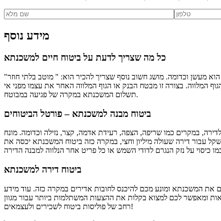
מידע נוסף
כל מה שצריך לדעת על ביטוח חיים למשכנתא
וא מעשן וכדומה. מושג חשוב נוסף שצריך להכיר הוא: " מוטב בלתי חוזר"
ף המלווה. בצורה זו מבטח הבנק או הגוף המלווה האחר את עצמו מפני אי
תשלום המשכנתא במקרה של פגיעה במבוטח.
ביטוח מבנה למשכנתא – פורטל הביטוחים
ירה, במקרים כמו שריפה, הצפה, רעידת אדמה, קצר, נזילה וכדומה. מונח
קל עבור דירה שעולה מיליון וחצי, במקרה כזה ביטוח המשכנתא יכסה את
ביטוח דירה למשכנתא
 את המשכנתא ומונע מכם להיכנס לחובות אדירים במקרה כזה. עוד מידע
תאות ומאפשר לכם למצוא בקלות את ההצעות המשתלמות ביותר עבור מגוון
רחב של פוליסות ביטוח לשכירים ולעצמאים!