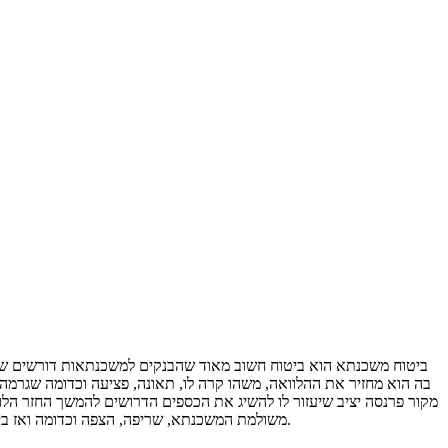
ביטוח משכנתא הוא ביטוח חשוב מאוד שהבנקים למשכנתאות דורשים שיב
בה הוא מחזיר את ההלוואה, משהו קרה לו, תאונה, פציעה וכדומה שגרמ
מקור פרנסה יציב שיעזור לו להשיג את הכספים הדרושים להמשך החזר הלוו
משולמת המשכנתא, שריפה, הצפה וכדומה ואז ביטוח המשכנתא נכנס לפעולה ומסייע הן למחזיר המשכנתא והן לנותן המשכנתא, לקבל את הכסף עבור הנזקים הללו ועבור תשלומי המשכנתא החודשיים.