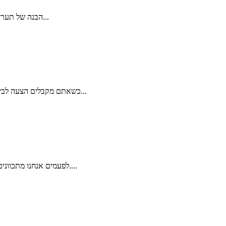
הבנה של תעריפי ביטוח חיים היא תמיד הכרחית, מאחר ואתם צריכים לדעת על מה אתם בעצם משלמים. בניגוד למוצרים אחרים שאנו קונים, ואפילו בניגוד לביטוחים...
כשאתם מקבלים הצעה לביטוח משכנתא, אתם בעיצומם של ההכנות והתכנונים לקבלת הלוואת המשכנתא. אתם לא בהכרח מפוקסים דווקא על כל נושא הביטוח, מאחר ותשלומי...
לפעמים אנחנו מתכוונים לעשות פעולה פשוטה, וכשאנחנו מגיעים לעשות אותה אנו מגלים שהיא רחוקה מלהיות פשוטה או קצרה, אלא כרוכה בהרבה פעולות ומשימות אחרות....