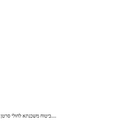
ביטוח משכנתא לחולי סרטן הוא נושא כואב וכואב. מצד אחד, אנשים שלקו במחלה קשה ורק רוצים להתקדם לשלב הבא שימלא אותם אופטימיות לעתיד - רכישה של בית משלהם....