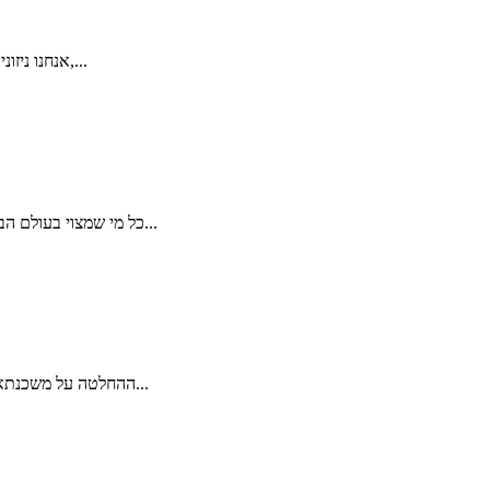
אנחנו ניזונים משמועות, סיפורים ואגדות, וזה טבעי. רוב האגדות האורבניות הן כמובן שקריות, ונטולות בסיס של אמת. אבל יש כמה מיתוסים שכן מעוגנים במציאות,...
כל מי שמצוי בעולם הביטוח או בתחום המשכנתאות, שומע לפחות פעם בשבוע שאלה שקשורה לסוגיית ביטוח משכנתא מחיר. לא שאלות חשובות בנושא עומק פוליסת ביטוח...
ההחלטה על משכנתא היא השלב הראשון בדרך לבית משלכם. וזו לא החלטה של מה בכך: לכל בנק יש חוקים אחרים, ריבית בגובה אחר ומסלולי החזר אחרים. רוב הזוגות לא...