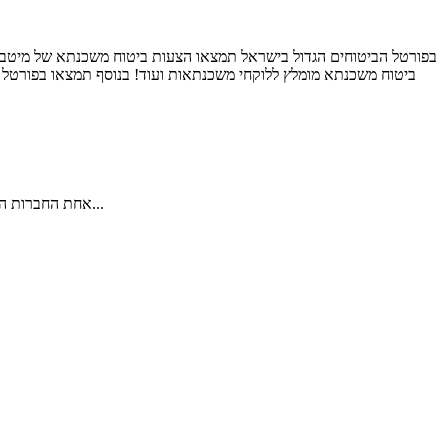
בפורטל הביטוחים הגדול בישראל תמצאו הצעות ביטוח משכנתא של מיטב 
ביטוח משכנתא מומלץ ללוקחי משכנתאות ועוד! בנוסף תמצאו בפורטל מי
קבוצת BMC, אחת החברות המובילות בתחום השירותים הפיננסיים בישראל, ציינה 15 שנות פעילות באירוע חגיגי שנערך במשרדי החברה בנתניה. באירוע נכחו הנהלת...