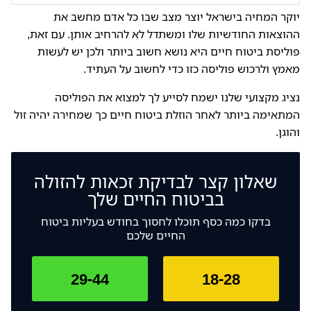
מזו ובאפשרותך לבחור באופציה הזולה ביותר.
כדי לבחון נושא זה יש לראות את הפוליסה הישנה ולבדוק
יוקר המחיה בישראל יוצר מצב שבו כל אדם מחשב את
אם היא מסוג הפוליסות שאפשר להוסיף בהן סעיפים או
לנוחותך, נשמח לקבל ממך את המידע המדויק ולבצע
ההוצאות החודשיות שלו ומשתדל לא להרחיב אותן. עם זאת,
שתצטרך לרכוש פוליסה נוספת שתשלים את הפוליסה
עבורך בדיקה רוחבית כדי שתשלם בסופו של דבר, את
פוליסת ביטוח חיים היא נושא חשוב ביותר ולכן יש לעשות
הישנה. אחד מאנשי הצוות שלנו ישמח להדריך אותך,
הסכום הנמוך ביותר. השאר כאן את פרטיך ונשוחח אתך
מאמץ ולרכוש פוליסה כזו כדי לחשוב על העתיד.
לאחר שיבדוק את הפוליסה הנוכחית.
בהקדם.
נציג מקצועי שלנו ישמח לסייע לך למצוא את הפוליסה
המתאימה ביותר לאחר הוזלת ביטוח חיים כך שמחירה יהיה זול
והוגן
.
שאלון קצר לבדיקת זכאות להזולה
בביטוח החיים שלך
בדקו כמה כסף תוכלו לחסוך בחודש בעליות ביטוח
החיים שלכם
29-44
18-28