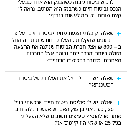
לרכוש ביטוח מבנה כשהבנק הוא אחד מבעלי
הנכס וביטוח חיים כשהבנק הוא המוטב. נראה לי
קצת מוגזם. יש מה לעשות בנדון?
לצערנו, אלו הן הדרישות של הבנק כיוון שהוא מגן על
שאלה: קיבלתי הצעת מחיר לביטוח חיים ועל פי
עצמו מכל כיוון אפשרי. ללא הפעלת שתי הפוליסות הללו,
הנתונים שהקלדתי, העלות החודשית תהיה החל
לא תאושר לך ההלוואה ולכן לא תוכל לרכוש את הדירה
ב – 800 ₪ אצל חברת הביטוח שנתנה את ההצעה
בעזרת משכנתא. אני מבין את התסכול, אך כאלו הן
הזולה ביותר והרבה יותר גבוהה אצל החברות
ההנחיות כעת וכל הלווים פועלים כך.
האחרות. מדובר בסכומים הגיוניים?
הסכום שנדרשת לשלם הוא הגיוני לאור העובדה שאתה בן
שאלה: יש דרך להוזיל את העלויות של ביטוח
למעלה מ - 55 ויש לך כמה מחלות רקע. חברות הביטוח
המשכנתא?
מפעילות פוליסות ביטוח חיים חדשות עד גיל 60 בלבד.
אם תרצה בדיקה מקיפה של העלויות כולל אפשרות
מדובר בפוליסה בסיסית שעלותה היא נגזרת של גודלה של
הוזלת ביטוח חיים, סוכן הביטוח שלנו ישמח לשוחח אתך
שאלה: יש לי פוליסת ביטוח חיים שרכשתי בגיל
הדירה, סכום המשכנתא, הסכומים ששולמו בכל אחד
ולבדוק זאת באופן מעמיק.
25 , כעת אני בן 45, האם יש אפשרות להרחיב
מהמסלולים השונים, בריבית קבועה או משתנה
אותה או להוסיף סעיפים חשובים שלא הפעלתי
ופרמטרים נוספים. לכן כשמשווים מול כל חברות הביטוח
בגיל 25 או שלא היו קיימים אז?
את הנתונים של דירה ספציפית, העלויות אינן רחוקות זו