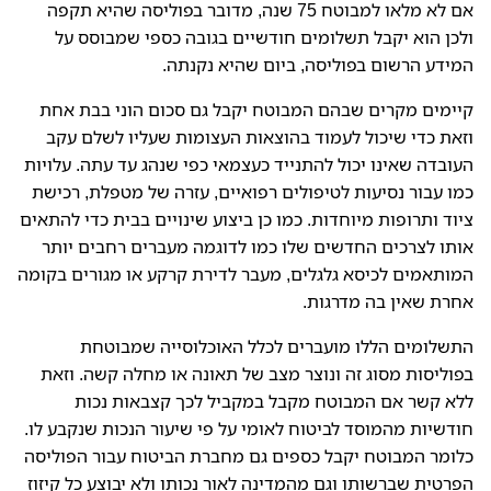
אם לא מלאו למבוטח 75 שנה, מדובר בפוליסה שהיא תקפה
ולכן הוא יקבל תשלומים חודשיים בגובה כספי שמבוסס על
המידע הרשום בפוליסה, ביום שהיא נקנתה.
קיימים מקרים שבהם המבוטח יקבל גם סכום הוני בבת אחת
וזאת כדי שיכול לעמוד בהוצאות העצומות שעליו לשלם עקב
העובדה שאינו יכול להתנייד כעצמאי כפי שנהג עד עתה. עלויות
כמו עבור נסיעות לטיפולים רפואיים, עזרה של מטפלת, רכישת
ציוד ותרופות מיוחדות. כמו כן ביצוע שינויים בבית כדי להתאים
אותו לצרכים החדשים שלו כמו לדוגמה מעברים רחבים יותר
המותאמים לכיסא גלגלים, מעבר לדירת קרקע או מגורים בקומה
אחרת שאין בה מדרגות.
התשלומים הללו מועברים לכלל האוכלוסייה שמבוטחת
בפוליסות מסוג זה ונוצר מצב של תאונה או מחלה קשה. וזאת
ללא קשר אם המבוטח מקבל במקביל לכך קצבאות נכות
חודשיות מהמוסד לביטוח לאומי על פי שיעור הנכות שנקבע לו.
כלומר המבוטח יקבל כספים גם מחברת הביטוח עבור הפוליסה
הפרטית שברשותו וגם מהמדינה לאור נכותו ולא יבוצע כל קיזוז