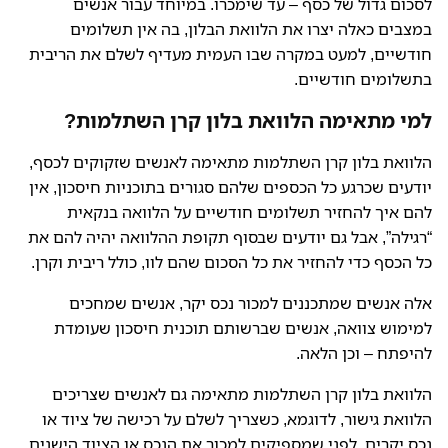
לסכום גדול של כסף – עד שימכרו. במיוחד עבור אנשים
במצבים כאלה יצרו את הלוואת הבלון, בה אין תשלומים
חודשיים, למעט במקרה שבו העמית מעדיף לשלם את הריבית
בתשלומים חודשיים.
למי מתאימה הלוואת בלון קרן השתלמות?
הלוואת בלון קרן השתלמות מתאימה לאנשים שזקוקים לכסף,
יודעים שכרגע כל הכספים שלהם סגורים בתוכניות חיסכון, אין
להם איך להחזיר תשלומים חודשיים על הלוואה בנקאית
“רגילה”, אבל גם יודעים שבסוף תקופת ההלוואה יהיה להם את
כל הכסף כדי להחזיר את כל הסכום שהם לוו, כולל ריבית וקרן.
אלה אנשים שמתכננים למכור נכס יקר, אנשים שמחכים
למימוש צוואה, אנשים שברשותם תוכנית חיסכון שעומדת
להיפתח – וכן הלאה.
הלוואת בלון קרן השתלמות מתאימה גם לאנשים שצריכים
הלוואת גישור, לדוגמא, כשצריך לשלם על רכישה של ציוד או
נכס יקרים, לפני שמספיקים למכור את הנכס או הציוד הישנים.