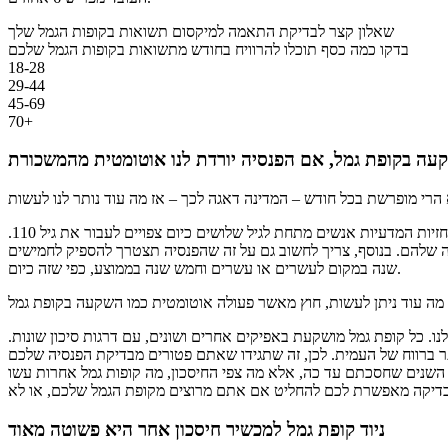
שאלון קצר לבדיקת התאמה למיקסום תשואות בקופות הגמל שלך
בדקו כמה כסף תוכלו להרוויח בחודש מתשואות בקופות הגמל שלכם
18-28
29-44
45-69
70+
ובכן, השקעה בקופת גמל לא באמת מספיקה כדי שנוכל לפרוש לפנסיה ללא דאגות, בטח לא עבור אנשים שבשנת 2021 נחשבים צעירים – לפי כל התחזיות המדעיות אנשים מתחת לגיל שלושים כיום צפויים לעבור את גיל 110.
 שלהם. בנוסף, צריך לחשוב גם על זה שהפנסיה תצטרך להספיק לחמישים
שנה במקום לעשרים או עשרים וחמש שנה בממוצע, כפי שזה כיום.
ו. כל קופת גמל מושקעת באפיקים אחרים ושונים, עם דרגות סיכון שונות.
ותר ברווח של העמית. לכן, זה שתגידו שאתם פטורים מבדיקת הפנסיה שלכם
השנים שחסכתם עד כה, אלא מה צפי החיסכון, מה קופות גמל אחרות עשו
ניוד קופת גמל למכשיר חיסכון אחר היא פשוטה מאוד