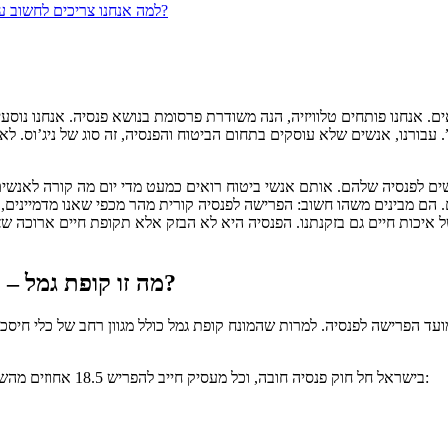
למה אנחנו צריכים לחשוב על השקעה בקופת גמל, אם הפנסיה יורדת לנו אוטומטית מהמשכורת?
אים. אנחנו פותחים טלוויזיה, הנה משודרת פרסומת בנושא פנסיה. אנחנו נו
. עבורנו, אנשים שלא עוסקים בתחום הביטוח והפנסיה, זה סוג של ניג’וס. 
ם לפנסיה שלהם. אותם אנשי ביטוח רואים כמעט מדי יום מה קורה לאנשים
. הם מבינים משהו חשוב: הפרישה לפנסיה קורית מהר מכפי שאנו מדמיינים,
ל איכות חיים גם בזקנתנו. הפנסיה היא לא הבזק אלא תקופת חיים ארוכה ש
מה זו קופת גמל – ולמה השקעה בקופת גמל מתאימה דווקא לפנסיה?
ועד הפרישה לפנסיה. למרות שהמונח קופת גמל כולל מגוון רחב של כלי חיסכו
בישראל חל חוק פנסיה חובה, וכל מעסיק חייב להפריש 18.5 אחוזים מהשכר לטובת חיסכון פנסיוני, כשהחלוקה בינו ובין העובד מתקיימת באופן הבא: