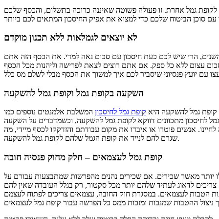
 לקופת גמל אחרת. זו פעולה פשוטה שאיננה כרוכה בתשלום, והכסף שלכם
לא יוצאים לגמלאות ללא תכנון מוקדם
שנים, הרי שיש לכם כעת חיסכון עם סכום נאה למדי. את הכסף הזה אתם
תבקשים לשלם שלושים וחמישה אחוזי מס רווח – סכום עצום ללא כל ספק. אם אתם רוצים לצאת לפרישה וליהנות מכל הכסף
השקעה בקופת גמל וקופת גמל להשקעה
 קופת גמל להשקעה היא
קופת גמל לחיסכון
המשלבת אלמנטים נוספים כמו
גמל לחיסכון מתכוונים דווקא לקופת גמל להשקעה, וכשמדברים על השקעה
יינו. אנשים פוטרו או איבדו את מקום עבודתם והזדקקו לכסף מיידי, מה
שגרם להם לנייד את קופת הגמל שלהם לקופת גמל להשקעה.
קופת גמל לעצמאים – חלק מחוק פנסיה חובה
ו יותר מאשר שכירים. אם שכירים נהנים מהפרשות שמתבצעות עבורם על
צריכים לדאוג לעתיד שלהם יותר מכל סקטור, רק בגלל העובדה שאין להם
נות הטבות לעצמאים. במסגרת חוק החובה, עצמאים צריכים לפתוח לעצמם