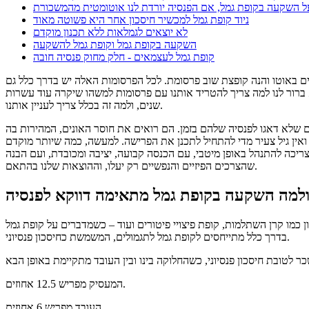
ניוד קופת גמל למכשיר חיסכון אחר היא פשוטה מאוד
לא יוצאים לגמלאות ללא תכנון מוקדם
השקעה בקופת גמל וקופת גמל להשקעה
קופת גמל לעצמאים - חלק מחוק פנסיה חובה
סעים באוטו והנה קופצת שוב פרסומת. לכל הפרסומות האלה יש בדרך כלל גם
לא ברור לנו למה צריך להטריד אותנו עם פרסומות למשהו שיקרה עוד עשרות
שנים, ולמה זה בכלל צריך לעניין אותנו.
 שלא דאגו לפנסיה שלהם בזמן. הם רואים את חוסר האונים, המהירות בה
 ואין גיל צעיר מדי להתחיל לתכנן את הפרישה. למעשה, כמה שיותר מוקדם
צריכה להתנהל באופן מיטבי, עם הכנסה קבועה, יציבה ומכובדת, ועם הבנה
שהצרכים הפיזיים והנפשיים רק יעלו, וההוצאות שלנו בהתאם.
ן כמו קרן השתלמות, קופת פיצויי פיטורים ועוד – כשמדברים על קופת גמל
בדרך כלל מתייחסים לקופת גמל לתגמולים, המשמשת כחיסכון פנסיוני.
המעסיק מפריש 12.5 אחוזים.
העובד מפריש 6 אחוזים.