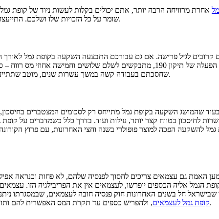
מל
אחרת מרוויחה הרבה יותר, אתם יכולים בקלות לעשות ניוד של קופת גמל
שומר על כל הזכויות שלו ושלכם. התייעצו עם סוכן הביטוח שלכם כדי למצוא את אפיק החיסכון המתאים לכם ביותר.
 קרובים לגיל פרישה. אם גם עבורכם התבצעה השקעה בקופת גמל לאורך ה
צריכים לפתוח בצורה שקולה ומחושבת: כשפותחים קופת גמל ללא הפעלה של תיקון 190, מ
שחסכתם בעבודה קשה במשך עשרות שנים, מוטב שתתייעצו עם יועץ פנסיוני שיסביר לכם איך למשוך את הכסף מבלי לשלם מס כלל.
בעוד שהמושג השקעה בקופת גמל מתייחס רק לסכומים המצטברים בחיסכון,
 לחיסכון בטווח קצר יותר, נזילות ועוד. בדרך כלל כשמדברים על קופת 
ל להשקעה הפכה למוצר פופולרי בשנה וחצי האחרונות, עם פרוץ הקורונה לח
מען האמת גם עצמאים צריכים לחסוך לפנסיה שלהם, לא פחות וכנראה אפיל
פת הגמל אליה הכספים יופרשו, לעצמאים אין את הפריבילגיה הזו. עצמאים 
 שבישראל חל בשנים האחרונות חוק פנסיה חובה לעצמאים, שבמסגרתו נית
, ולהפריש כספים עד תקרת המס האפשרית להם ותוך ניצול ההטבות שמנכות ומזכות ממס כל הפרשה עבור קופת גמל לעצמאים.
קופת גמל לעצמאים