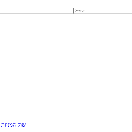
שוק המניות ב-2025: מגמות, תחזיות והשפעתן על משקיעים ובי