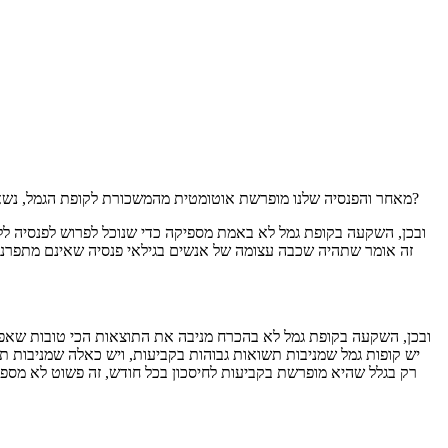
מאחר והפנסיה שלנו מופרשת אוטומטית מהמשכורת לקופת הגמל, נשאלת השאלה: למה בעצם אנחנו צריכים להתעסק בשאלת הפנסיה שלנו? היא הרי מופרשת בכל חודש – המדינה דאגה לכך – אז מה עוד נותר לנו לעשות?
זה אומר שתהיה שכבה עצומה של אנשים בגילאי פנסיה שאינם מתפרנסי
ובכן, השקעה בקופת גמל לא בהכרח מניבה את התוצאות הכי טובות שאפשר,
יש קופות גמל שמניבות תשואות גבוהות בקביעות, ויש כאלה שמניבות תש
רק בגלל שהיא מופרשת בקביעות לחיסכון בכל חודש, זה פשוט לא מספ