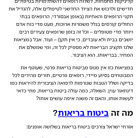
קליניקות מתמחות, לשלוח רופאים להשתלמויות בטיפולים
חדישים ולרכוש את הציוד החדשני לטיפולים אלה, להגדיל את
תקני הרופאים והאחיות (באופן אבסורדי, הרופאים בבתי
החולים קורסים בגלל משמרות ארוכות, מעט מדי כוח אדם
ויותר מדי מטופלים – וכל זה בזמן שרופאים צעירים רבים
יושבים בבית ולא עובדים, כי אין תקן) – ועוד. אבל במציאות
שלנו תקציב הבריאות לא מספיק לכל זה, ומי שמשלם את
המחיר, בבריאותו, הוא הציבור.
במציאות כזו אין מנוס מביטוח בריאות פרטי, שעוטף את
המבוטחים בסיוע מיידי, רופאים פרטיים, תורים מהירים לכל
בדיקה ושלל הטבות שגורמות לרפואה הציבורית להיראות כמו
דינוזאור עוין. השאלה, כמה עולה ביטוח בריאות, מתי כדאי
לעשות אותו, והאם זה משנה איפה עושים אותו?
מה זה
ביטוח בריאות
?
אזרחי ישראל צורכים ביטוח בריאות בשלושה אופנים: