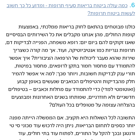
כמה עולה ביטוח בריאות סעיף תרופות - ומדוע כל כך חשוב
לעשות ביטוח תרופות?
כולנו מבוטחים בהתאם לחוק בריאות ממלכתי, באמצעות
קופות החולים, מהן אנחנו מקבלים את כל השירותים הבסיסיים
שאנו זקוקים להם ביום יום: רופא משפחה, הפנייה לבדיקות דם,
תרופות גנריות כמו אנטיביוטיקה, ועוד. אך מה קורה כשצריך
שירות שהוא מעבר ליכולות של הרפואה הציבורית? איך אפשר
להתמודד עם מחסור חמור בתקן לרופאים, מחסור במיטות,
תורי ענק לבדיקות חשובות, ויותר מכך: למה אי אפשר להמיר
חלק מהבדיקות והטיפולים הכואבים שנעשים באופן קבוע
(ואוטומטי למדי) כדי להתמודד עם מחלות וכאבים – בטיפולים
חדשניים ולא חודרניים, שפותחו בשנים האחרונות ומבוצעים
בהצלחה עצומה על מטופלים בכל העולם?
התשובה לכל השאלות היא תקציב. אם הממשלה הייתה מפנה
יותר כספים לתחום הבריאות, ניתן היה לרכוש עוד מכוני סי טי
ורנטגן ובכך להקל על התורים, לפתוח עוד בתי חולים, עוד